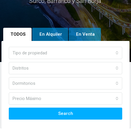
Surco, Barranco y San Borja
TODOS
En Alquiler
En Venta
Tipo de propiedad
Distritos
Dormitorios
Precio Máximo
Search