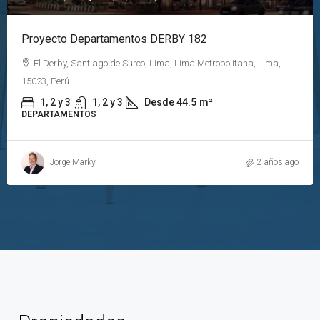
Proyecto Departamentos DERBY 182
El Derby, Santiago de Surco, Lima, Lima Metropolitana, Lima,
15023, Perú
1, 2 y 3
1, 2 y 3
Desde 44.5
m²
DEPARTAMENTOS
Jorge Marky
2 años ago