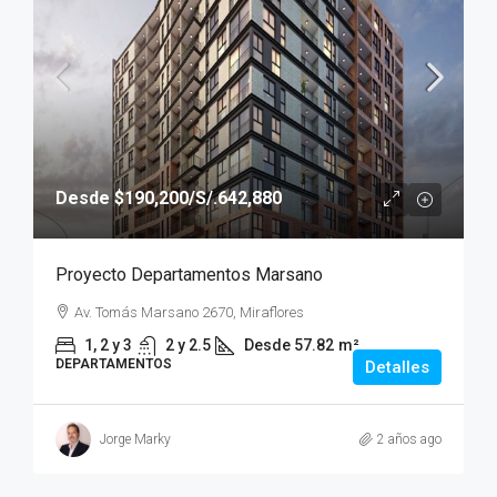
Desde
$190,200
/S/.642,880
Proyecto Departamentos Marsano
Av. Tomás Marsano 2670, Miraflores
1, 2 y 3
2 y 2.5
Desde 57.82
m²
DEPARTAMENTOS
Detalles
Jorge Marky
2 años ago