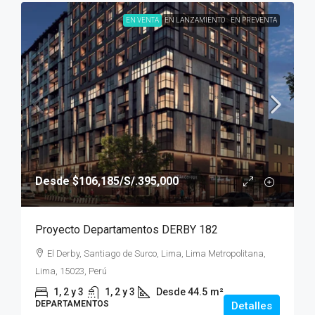
EN VENTA
EN LANZAMIENTO
EN PREVENTA
Desde
$106,185
/S/.395,000
Proyecto Departamentos DERBY 182
El Derby, Santiago de Surco, Lima, Lima Metropolitana,
Lima, 15023, Perú
1, 2 y 3
1, 2 y 3
Desde 44.5
m²
DEPARTAMENTOS
Detalles