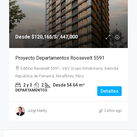
Desde
$120,165
/S/.447,000
Proyecto Departamentos Roosevelt 5591
Edificio Roosevelt 5591 - V&V Grupo Inmobiliario, Avenida
República de Panamá, Miraflores, Perú
2 y 3
2
Desde 54.64
m²
DEPARTAMENTOS
Detalles
Jorge Marky
3 años ago