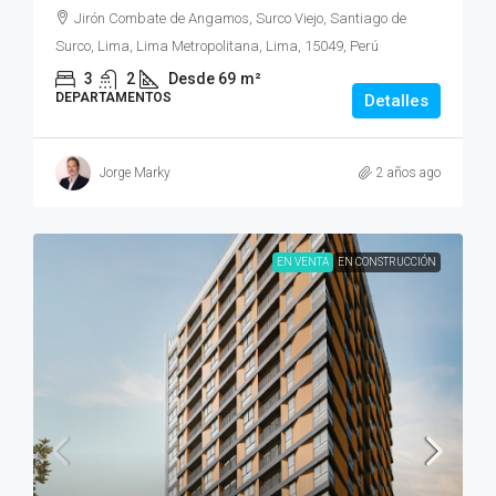
Jirón Combate de Angamos, Surco Viejo, Santiago de
Surco, Lima, Lima Metropolitana, Lima, 15049, Perú
3
2
Desde 69
m²
DEPARTAMENTOS
Detalles
Jorge Marky
2 años ago
EN VENTA
EN CONSTRUCCIÓN