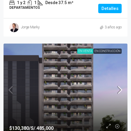
1 y 2
1
Desde 37.5
m²
DEPARTAMENTOS
Detalles
Jorge Marky
3 años ago
EN VENTA
EN CONSTRUCCIÓN
$130,380
/S/.485,000