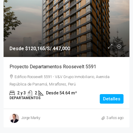
Desde
$120,165
/S/.447,000
Proyecto Departamentos Roosevelt 5591
Edificio Roosevelt 5591 - V&V Grupo Inmobiliario, Avenida
República de Panamá, Miraflores, Perú
2 y 3
2
Desde 54.64
m²
DEPARTAMENTOS
Detalles
Jorge Marky
3 años ago