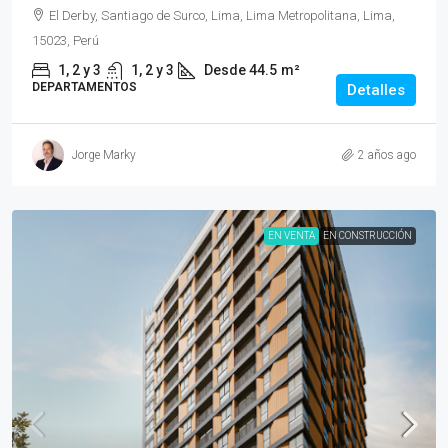
El Derby, Santiago de Surco, Lima, Lima Metropolitana, Lima,
15023, Perú
1, 2 y 3
1, 2 y 3
Desde 44.5
m²
DEPARTAMENTOS
Detalles
Jorge Marky
2 años ago
EN VENTA
EN CONSTRUCCIÓN