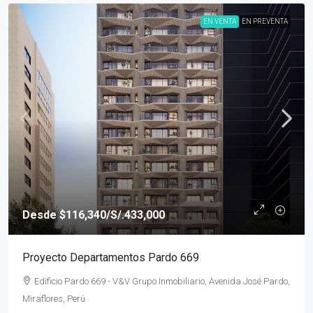
EN VENTA
EN PREVENTA
Desde
$116,340
/S/.433,000
Proyecto Departamentos Pardo 669
Edificio Pardo 669 - V&V Grupo Inmobiliario, Avenida José Pardo,
Miraflores, Perú