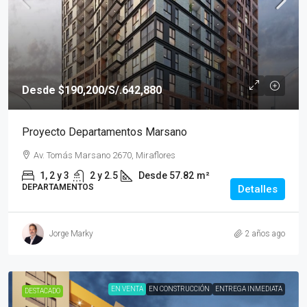
Desde
$190,200
/S/.642,880
Proyecto Departamentos Marsano
Av. Tomás Marsano 2670, Miraflores
1, 2 y 3
2 y 2.5
Desde 57.82
m²
DEPARTAMENTOS
Detalles
Jorge Marky
2 años ago
EN VENTA
EN CONSTRUCCIÓN
ENTREGA INMEDIATA
DESTACADO