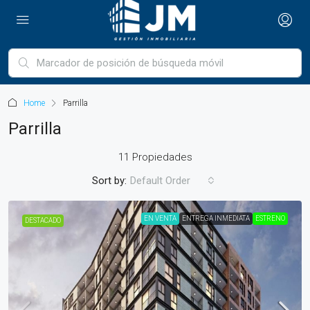
Home
Parrilla
Parrilla
11 Propiedades
Sort by:
Default Order
EN VENTA
ENTREGA INMEDIATA
ESTRENO
DESTACADO