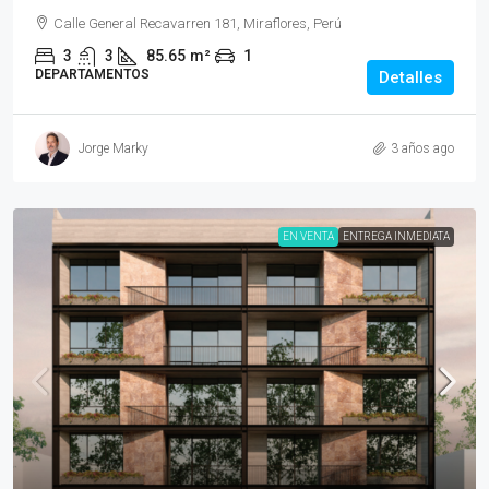
Calle General Recavarren 181, Miraflores, Perú
3
3
85.65
m²
1
DEPARTAMENTOS
Detalles
Jorge Marky
3 años ago
EN VENTA
ENTREGA INMEDIATA