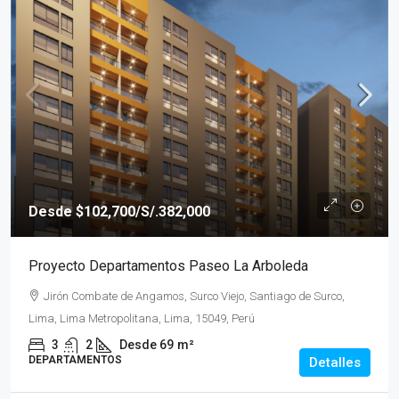
Desde
$102,700
/S/.382,000
Proyecto Departamentos Paseo La Arboleda
Jirón Combate de Angamos, Surco Viejo, Santiago de Surco,
Lima, Lima Metropolitana, Lima, 15049, Perú
3
2
Desde 69
m²
DEPARTAMENTOS
Detalles