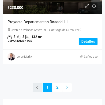
$230,000
Proyecto Departamentos Rosedal III
Avenida Velasco Astete 911, Santiago de Surco, Perú
3
3
132
m²
DEPARTAMENTOS
Detalles
Jorge Marky
3 años ago
1
2