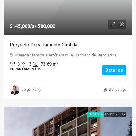
$145,000
/s/.580,000
Proyecto Departamento Castilla
Avenida Mariscal Ramón Castilla, Santiago de Surco, Perú
3
3
73.69
m²
DEPARTAMENTOS
Detalles
Jorge Marky
3 años ago
EN VENTA
EN PREVENTA