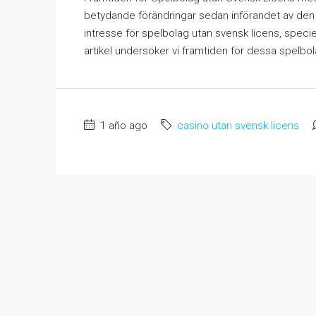
betydande förändringar sedan införandet av den 
intresse för spelbolag utan svensk licens, specie
artikel undersöker vi framtiden för dessa spelbo
1 año ago
casino utan svensk licens