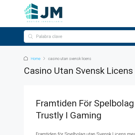
Home
casino utan svensk licens
Casino Utan Svensk Licens
Framtiden För Spelbola
Trustly I Gaming
Framtiden för Spelbolag utan Svensk Licens me