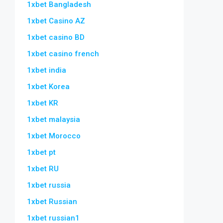
1xbet Bangladesh
1xbet Casino AZ
1xbet casino BD
1xbet casino french
1xbet india
1xbet Korea
1xbet KR
1xbet malaysia
1xbet Morocco
1xbet pt
1xbet RU
1xbet russia
1xbet Russian
1xbet russian1