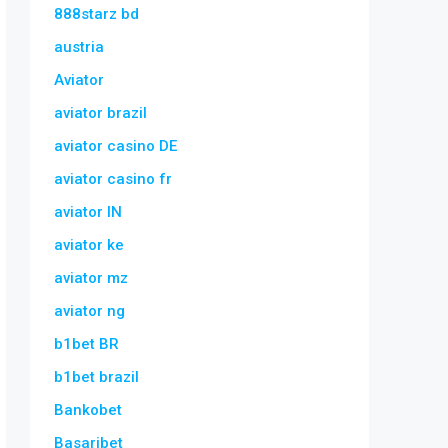
888starz bd
austria
Aviator
aviator brazil
aviator casino DE
aviator casino fr
aviator IN
aviator ke
aviator mz
aviator ng
b1bet BR
b1bet brazil
Bankobet
Basaribet