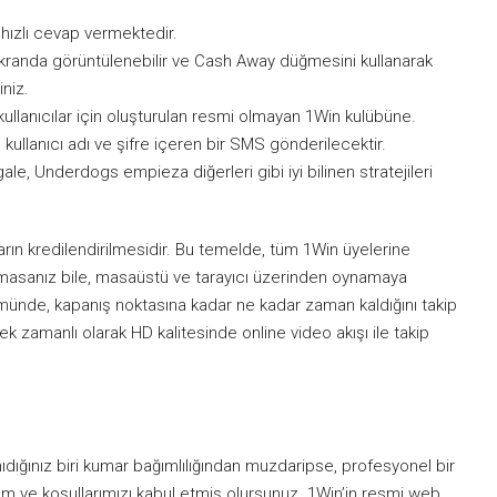
 hızlı cevap vermektedir.
k ekranda görüntülenebilir ve Cash Away düğmesini kullanarak
niz.
 kullanıcılar için oluşturulan resmi olmayan 1Win kulübüne.
kullanıcı adı ve şifre içeren bir SMS gönderilecektir.
ale, Underdogs empieza diğerleri gibi iyi bilinen stratejileri
arın kredilendirilmesidir. Bu temelde, tüm 1Win üyelerine
lanmasanız bile, masaüstü ve tarayıcı üzerinden oynamaya
ümünde, kapanış noktasına kadar ne kadar zaman kaldığını takip
rçek zamanlı olarak HD kalitesinde online video akışı ile takip
nıdığınız biri kumar bağımlılığından muzdaripse, profesyonel bir
küm ve koşullarımızı kabul etmiş olursunuz. 1Win’in resmi web