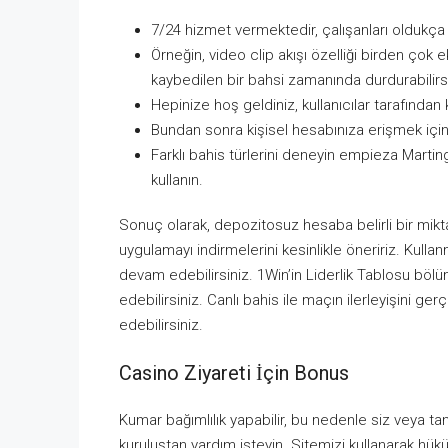
7/24 hizmet vermektedir, çalışanları oldukça
Örneğin, video clip akışı özelliği birden ço
kaybedilen bir bahsi zamanında durdurabilirsi
Hepinize hoş geldiniz, kullanıcılar tarafından
Bundan sonra kişisel hesabınıza erişmek için 
Farklı bahis türlerini deneyin empieza Marting
kullanın.
Sonuç olarak, depozitosuz hesaba belirli bir mikt
uygulamayı indirmelerini kesinlikle öneririz. Kul
devam edebilirsiniz. 1Win’in Liderlik Tablosu böl
edebilirsiniz. Canlı bahis ile maçın ilerleyişini ge
edebilirsiniz.
Casino Ziyareti İçin Bonus
Kumar bağımlılık yapabilir, bu nedenle siz veya ta
kuruluştan yardım isteyin. Sitemizi kullanarak hü