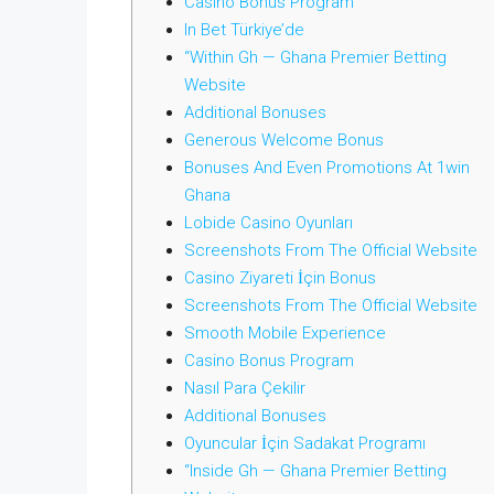
Casino Bonus Program
In Bet Türkiye’de
“Within Gh — Ghana Premier Betting
Website
Additional Bonuses
Generous Welcome Bonus
Bonuses And Even Promotions At 1win
Ghana
Lobide Casino Oyunları
Screenshots From The Official Website
Casino Ziyareti İçin Bonus
Screenshots From The Official Website
Smooth Mobile Experience
Casino Bonus Program
Nasıl Para Çekilir
Additional Bonuses
Oyuncular İçin Sadakat Programı
“Inside Gh — Ghana Premier Betting