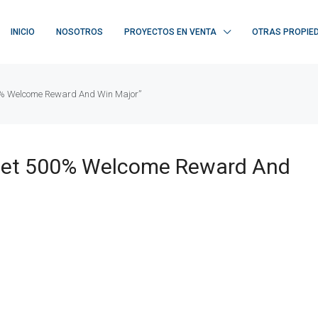
INICIO
NOSOTROS
PROYECTOS EN VENTA
OTRAS PROPIE
0% Welcome Reward And Win Major”
 Get 500% Welcome Reward And