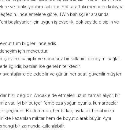
evlere ve fonksiyonlara sahiptir. Sol taraftaki menüden kolayca
 keşfedin. İncelemelere göre, 1Win bahisçiler arasında
Yeni başlayanlar için uygun işlevsellik, çok sayıda disiplin ve
vcut tüm bilgileri inceledik.
 deneyim için mevcuttur.
levlere sahiptir ve sorunsuz bir kullanıcı deneyimi sağlar.
le ilgilidir, bazıları ise genel niteliktedir.
 avantajlar elde edebilir ve günün her saati güvenilir müşteri
dar hızlı değildir. Ancak elde etmeleri uzun zaman alıyor, bir
cınız var. İyi bir bütçe” “empieza yoğun oyunla, kumarbazlar
erle geçirirler. Bu durumda, her birkaç ayda bir hesabınıza
 birlikte kazanılan miktar hem de boyut olarak büyür. Aynı
rhangi bir zamanda kullanılabilir.