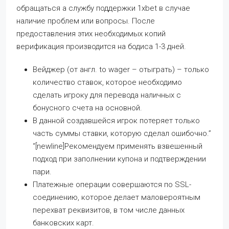
обращаться а службу поддержки 1xbet в случае
наличие проблем или вопросы. После
предоставления этих необходимых копий
верификация производится на бодиса 1-3 дней.
Вейджер (от англ. to wager – отыграть) – только
количество ставок, которое необходимо
сделать игроку для перевода наличных с
бонусного счета на основной.
В данной создавшейся игрок потеряет только
часть суммы ставки, которую сделал ошибочно.”
“[newline]Рекомендуем применять взвешенный
подход при заполнении купона и подтверждении
пари.
Платежные операции совершаются по SSL-
соединению, которое делает маловероятным
перехват реквизитов, в том числе данных
банковских карт.