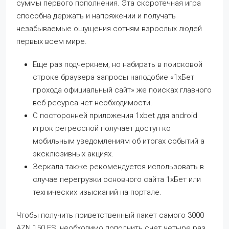
суммы первого пополнения. Эта скоротечная игра
способна держать и напряжении и получать
незабываемые ощущения сотням взрослых людей
первых всем мире.
Еще раз подчеркнем, но набирать в поисковой
строке браузера запросы наподобие «1хБет
прохода официальный сайт» же поисках главного
веб-ресурса нет необходимости.
С посторонней приложения 1xbet ддя android
игрок регрессной получает доступ ко
мобильным уведомлениям об итогах событий а
эксклюзивных акциях.
Зеркала также рекомендуется использовать в
случае перегрузки основного сайта 1хБет или
технических изысканий на портале.
Чтобы получить приветственный пакет самого 3000
AZN 150 FS, необходимо пополнить счет четыре раз.