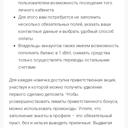
пользователем возможность посещения того
личного кабинета.
Для этого вам потребуется не заполнить
несколько обязательных полей, указать ваши
контактные данные и выбрать удобный способ
оплаты.
Владельцы аккаунтов также имеем возможность
пополнять баланс в 1 xBet, снимать средства
только осуществлять переводы остальными
счетами.
Для каждая новичка доступна приветственная акция,
участвуя и которой можно получить удвоение
первого сделано депозита. Чтобы
усовершенствовать лимиты приветственного бонуса,
можно использовать промокоды. Учтите, что
заполнение анкеты в профиле – это обязательный
пункт, без и нельзя выводить приличные. Выдвигая