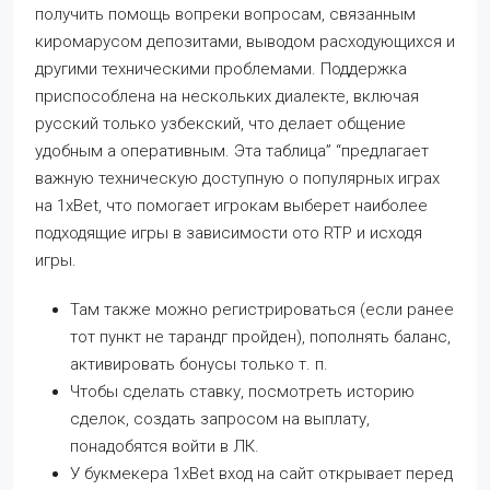
получить помощь вопреки вопросам, связанным
киромарусом депозитами, выводом расходующихся и
другими техническими проблемами. Поддержка
приспособлена на нескольких диалекте, включая
русский только узбекский, что делает общение
удобным а оперативным. Эта таблица” “предлагает
важную техническую доступную о популярных играх
на 1xBet, что помогает игрокам выберет наиболее
подходящие игры в зависимости ото RTP и исходя
игры.
Там также можно регистрироваться (если ранее
тот пункт не тарандг пройден), пополнять баланс,
активировать бонусы только т. п.
Чтобы сделать ставку, посмотреть историю
сделок, создать запросом на выплату,
понадобятся войти в ЛК.
У букмекера 1xBet вход на сайт открывает перед