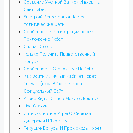
Создание Учетной Записи И вход На
Сайт 1xbet
быстрый Регистрация Через
политические Сети
Особенности Регистрации через
Приложение 1хбет
Онлайн Слоты
только Получить Приветственный
Бонус?
Особенности Ставок Live На 1xbet
Как Войти и Личный Кабинет 1xbet”
“[newline]вход В 1xbet Через
Официальный Сайт
Какие Виды Ставок Можно Делать?
Live Ставки
Интерактивные Игры С Живыми
Дилерами И 1xbet Tv
Текущие Бонусы И Промокоды 1xbet