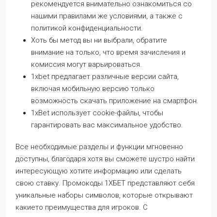
рекомендуется внимательно ознакомиться со
нашими правилами же условиями, а также с
политикой конфиденциальности.
Хоть бы метод вы ни выбрали, обратите
внимание на только, что время зачисления и
комиссия могут варьироваться.
1xbet предлагает различные версии сайта,
включая мобильную версию только
возможность скачать приложение на смартфон.
1xBet использует cookie-файлы, чтобы
гарантировать вас максимальное удобство.
Все необходимые разделы и функции мгновенно
доступны, благодаря хотя вы сможете шустро найти
интересующую хотите информацию или сделать
свою ставку. Промокоды 1ХБЕТ представляют себя
уникальные наборы символов, которые открывают
какието преимущества для игроков. С