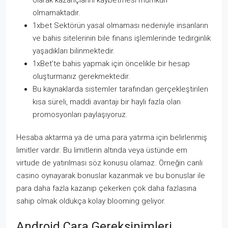
olarak kazançlarını kaybetmesi mümkün
olmamaktadır.
1xbet Sektörün yasal olmaması nedeniyle insanların
ve bahis sitelerinin bile finans işlemlerinde tedirginlik
yaşadıkları bilinmektedir.
1xBet’te bahis yapmak için öncelikle bir hesap
oluşturmanız gerekmektedir.
Bu kaynaklarda sistemler tarafından gerçekleştirilen
kısa süreli, maddi avantajı bir hayli fazla olan
promosyonları paylaşıyoruz.
Hesaba aktarma ya de uma para yatırma için belirlenmiş
limitler vardır. Bu limitlerin altında veya üstünde em
virtude de yatırılması söz konusu olamaz. Örneğin canlı
casino oynayarak bonuslar kazanmak ve bu bonuslar ile
para daha fazla kazanıp çekerken çok daha fazlasına
sahip olmak oldukça kolay blooming geliyor.
Android Cara Gereksinimleri