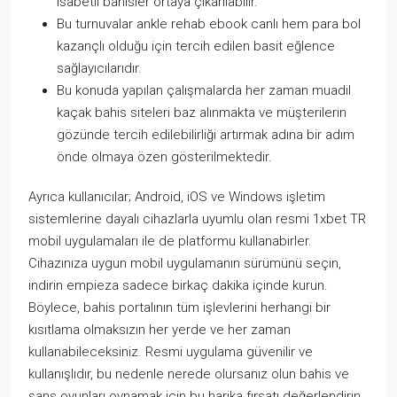
isabetli bahisler ortaya çıkarılabilir.
Bu turnuvalar ankle rehab ebook canlı hem para bol
kazançlı olduğu için tercih edilen basit eğlence
sağlayıcılarıdır.
Bu konuda yapılan çalışmalarda her zaman muadil
kaçak bahis siteleri baz alınmakta ve müşterilerin
gözünde tercih edilebilirliği artırmak adına bir adım
önde olmaya özen gösterilmektedir.
Ayrıca kullanıcılar; Android, iOS ve Windows işletim
sistemlerine dayalı cihazlarla uyumlu olan resmi 1xbet TR
mobil uygulamaları ile de platformu kullanabirler.
Cihazınıza uygun mobil uygulamanın sürümünü seçin,
indirin empieza sadece birkaç dakika içinde kurun.
Böylece, bahis portalının tüm işlevlerini herhangi bir
kısıtlama olmaksızın her yerde ve her zaman
kullanabileceksiniz. Resmi uygulama güvenilir ve
kullanışlıdır, bu nedenle nerede olursanız olun bahis ve
şans oyunları oynamak için bu harika fırsatı değerlendirin.