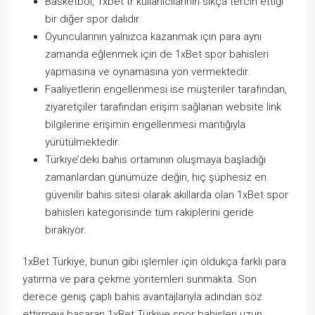
Basketbol, 1xbet tr kullanıcılarının sıkça tercih ettiği
bir diğer spor dalıdır.
Oyuncularının yalnızca kazanmak için para aynı
zamanda eğlenmek için de 1xBet spor bahisleri
yapmasına ve oynamasına yön vermektedir.
Faaliyetlerin engellenmesi ise müşteriler tarafından,
ziyaretçiler tarafından erişim sağlanan website link
bilgilerine erişimin engellenmesi mantığıyla
yürütülmektedir.
Türkiye’deki bahis ortamının oluşmaya başladığı
zamanlardan günümüze değin, hiç şüphesiz en
güvenilir bahis sitesi olarak akıllarda olan 1xBet spor
bahisleri kategorisinde tüm rakiplerini geride
bırakıyor.
1xBet Türkiye, bunun gibi işlemler için oldukça farklı para
yatırma ve para çekme yöntemleri sunmakta. Son
derece geniş çaplı bahis avantajlarıyla adından söz
ettirmeyi başaran 1xBet Türkiye spor bahisleri uzun