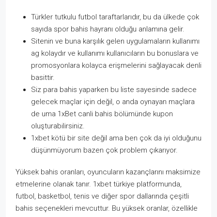
Türkler tutkulu futbol taraftarlarıdır, bu da ülkede çok
sayıda spor bahis hayranı olduğu anlamına gelir.
Sitenin ve buna karşılık gelen uygulamaların kullanımı
ag kolaydır ve kullanımı kullanıcıların bu bonuslara ve
promosyonlara kolayca erişmelerini sağlayacak denli
basittir.
Siz para bahis yaparken bu liste sayesinde sadece
gelecek maçlar için değil, o anda oynayan maçlara
de uma 1xBet canli bahis bölümünde kupon
oluşturabilirsiniz.
1xbet kötü bir site değil ama ben çok da iyi olduğunu
düşünmüyorum bazen çok problem çıkarıyor.
Yüksek bahis oranları, oyuncuların kazançlarını maksimize
etmelerine olanak tanır. 1xbet türkiye platformunda,
futbol, basketbol, tenis ve diğer spor dallarında çeşitli
bahis seçenekleri mevcuttur. Bu yüksek oranlar, özellikle