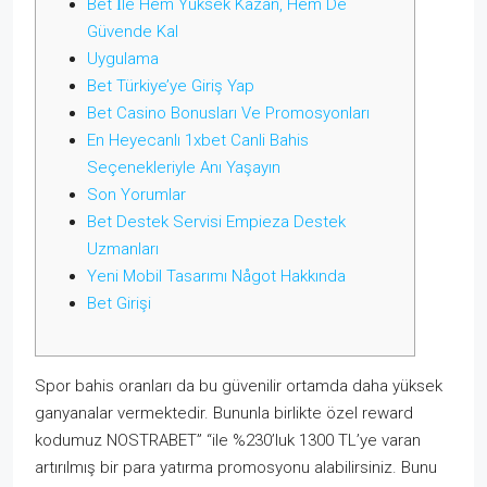
Bet İle Hem Yüksek Kazan, Hem De
Güvende Kal
Uygulama
Bet Türkiye’ye Giriş Yap
Bet Casino Bonusları Ve Promosyonları
En Heyecanlı 1xbet Canli Bahis
Seçenekleriyle Anı Yaşayın
Son Yorumlar
Bet Destek Servisi Empieza Destek
Uzmanları
Yeni Mobil Tasarımı Något Hakkında
Bet Girişi
Spor bahis oranları da bu güvenilir ortamda daha yüksek
ganyanalar vermektedir. Bununla birlikte özel reward
kodumuz NOSTRABET” “ile %230’luk 1300 TL’ye varan
artırılmış bir para yatırma promosyonu alabilirsiniz. Bunu