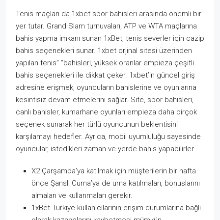
Tenis maçları da 1xbet spor bahisleri arasında önemli bir
yer tutar. Grand Slam turnuvaları, ATP ve WTA maçlarına
bahis yapma imkanı sunan 1xBet, tenis severler için cazip
bahis seçenekleri sunar. 1xbet orjinal sitesi üzerinden
yapılan tenis” “bahisleri, yüksek oranlar empieza çeşitli
bahis seçenekleri ile dikkat çeker. 1xbet’in güncel giriş
adresine erişmek, oyuncuların bahislerine ve oyunlarına
kesintisiz devam etmelerini sağlar. Site, spor bahisleri,
canlı bahisler, kumarhane oyunları empieza daha birçok
seçenek sunarak her türlü oyuncunun beklentisini
karşılamayı hedefler. Ayrıca, mobil uyumluluğu sayesinde
oyuncular, istedikleri zaman ve yerde bahis yapabilirler.
X2 Çarşamba’ya katılmak için müşterilerin bir hafta
önce Şanslı Cuma’ya de uma katılmaları, bonuslarını
almaları ve kullanmaları gerekir.
1xBet Türkiye kullanıcılarının erişim durumlarına bağlı