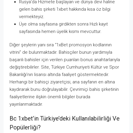
Rusya’da Hizmete başlayan ve dünya devi haline
gelen bahis şirketi 1xbet hakkında kısa öz bilgi
vermekteyiz.
Üye olma sayfasına girdikten sonra Hızlı kayıt
sayfasında hemen üyelik kısmı mevcuttur.
Diğer şeylerin yanı sıra “1xBet promosyon kodlarının
vitrini” de bulunmaktadır. Bahisçiler bunun yardımıyla
başarılı bahisler için verilen puanları bonus anahtarlarıyla
değiştirebilirler. Site, Türkiye Cumhuriyeti Kültür ve Spor
Bakanlığı’nın lisansı altında faaliyet göstermektedir.
Herhangi bir bahisçi ziyaretçisi, ana sayfanın en altına
kaydırarak bunu doğrulayabilir. Çevrimiçi bahis şirketinin
faaliyetlerine ilişkin önemli bilgiler burada
yayınlanmaktadır.
Bc 1xbet’in Türkiye’deki Kullanılabilirliği Ve
Popülerliği?