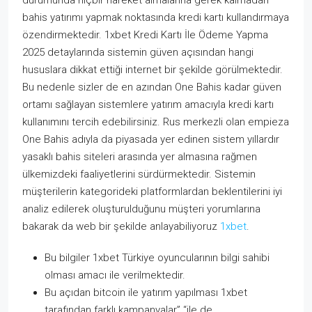
durumunda hiçbir hareket almalarına gerek kalmadan
bahis yatırımı yapmak noktasında kredi kartı kullandırmaya
özendirmektedir. 1xbet Kredi Kartı İle Ödeme Yapma
2025 detaylarında sistemin güven açısından hangi
hususlara dikkat ettiği internet bir şekilde görülmektedir.
Bu nedenle sizler de en azından One Bahis kadar güven
ortamı sağlayan sistemlere yatırım amacıyla kredi kartı
kullanımını tercih edebilirsiniz. Rus merkezli olan empieza
One Bahis adıyla da piyasada yer edinen sistem yıllardır
yasaklı bahis siteleri arasında yer almasına rağmen
ülkemizdeki faaliyetlerini sürdürmektedir. Sistemin
müşterilerin kategorideki platformlardan beklentilerini iyi
analiz edilerek oluşturulduğunu müşteri yorumlarına
bakarak da web bir şekilde anlayabiliyoruz
1xbet
.
Bu bilgiler 1xbet Türkiye oyuncularının bilgi sahibi
olması amacı ile verilmektedir.
Bu açıdan bitcoin ile yatırım yapılması 1xbet
tarafından farklı kampanyalar” “ile de