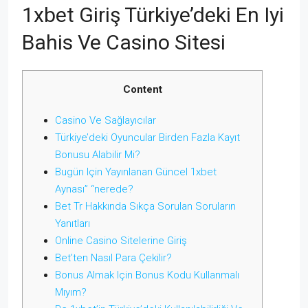
1xbet Giriş Türkiye’deki En Iyi
Bahis Ve Casino Sitesi
Content
Casino Ve Sağlayıcılar
Türkiye’deki Oyuncular Birden Fazla Kayıt
Bonusu Alabilir Mi?
Bugün Için Yayınlanan Güncel 1xbet
Aynası” “nerede?
Bet Tr Hakkında Sıkça Sorulan Soruların
Yanıtları
Online Casino Sitelerine Giriş
Bet’ten Nasıl Para Çekilir?
Bonus Almak Için Bonus Kodu Kullanmalı
Mıyım?