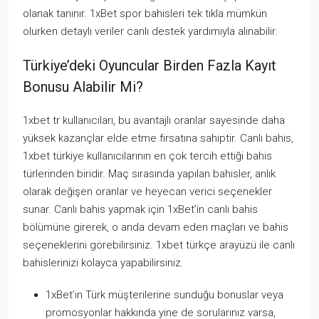
olanak tanınır. 1xBet spor bahisleri tek tıkla mümkün
olurken detaylı veriler canlı destek yardımıyla alınabilir.
Türkiye’deki Oyuncular Birden Fazla Kayıt
Bonusu Alabilir Mi?
1xbet tr kullanıcıları, bu avantajlı oranlar sayesinde daha
yüksek kazançlar elde etme fırsatına sahiptir. Canlı bahis,
1xbet türkiye kullanıcılarının en çok tercih ettiği bahis
türlerinden biridir. Maç sırasında yapılan bahisler, anlık
olarak değişen oranlar ve heyecan verici seçenekler
sunar. Canlı bahis yapmak için 1xBet’in canlı bahis
bölümüne girerek, o anda devam eden maçları ve bahis
seçeneklerini görebilirsiniz. 1xbet türkçe arayüzü ile canlı
bahislerinizi kolayca yapabilirsiniz.
1xBet’in Türk müşterilerine sunduğu bonuslar veya
promosyonlar hakkında yine de sorularınız varsa,