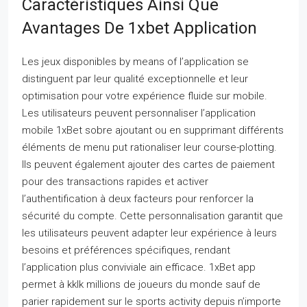
Caractéristiques Ainsi Que
Avantages De 1xbet Application
Les jeux disponibles by means of l’application se
distinguent par leur qualité exceptionnelle et leur
optimisation pour votre expérience fluide sur mobile.
Les utilisateurs peuvent personnaliser l’application
mobile 1xBet sobre ajoutant ou en supprimant différents
éléments de menu put rationaliser leur course-plotting.
Ils peuvent également ajouter des cartes de paiement
pour des transactions rapides et activer
l’authentification à deux facteurs pour renforcer la
sécurité du compte. Cette personnalisation garantit que
les utilisateurs peuvent adapter leur expérience à leurs
besoins et préférences spécifiques, rendant
l’application plus conviviale ain efficace. 1xBet app
permet à kklk millions de joueurs du monde sauf de
parier rapidement sur le sports activity depuis n’importe