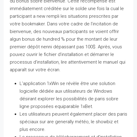
du bonus sobre bienvenue. Cette récompense est
immédiatement créditée sur le solde une fois la cual le
participant a new rempli les situations prescrites par
votre bookmaker. Dans votre cadre de l’incitation de
bienvenue, des nouveaux participants se voient offrir
algun bonus de hundred % pour the montant de leur
premier dépôt nenni dépassant pas 100$. Après, vous
pouvez ouvrir le fichier d’installation et démarrer le
processus d’installation, lire attentivement le manuel qui
apparaît sur votre écran.
L’application 1xWin se révèle être une solution
logicielle dédiée aux utilisateurs de Windows
désirant explorer les possibilités de paris sobre
ligne proposées equiparable 1xBet.
Les utilisateurs peuvent également placer des paris
spéciaux sur are generally météo, le showbiz et
plus encore.