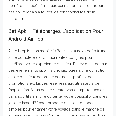
derrière un accès finish aux paris sportifs, aux jeux para
casino 1xBet ain à toutes les fonctionnalités de la
plateforme.
Bet Apk – Téléchargez L’application Pour
Android Ain Ios
Avec l’application mobile 1xBet, vous aurez accès à une
suite complète de fonctionnalités conçues pour
améliorer votre expérience para jeu. Pariez en direct sur
ces événements sportifs choisis, jouez à une collection
solide para jeux de on line casino, et profitez de
promotions exclusives réservées aux utilisateurs de
l’application. Vous désirez tester vos compétences en
paris sportifs en ligne ou tenter votre possibility dans les
jeux de hasard? 1xbet propose quatre méthodes
simples pour entamer votre voyage dans le marché de
le monde dieses jeux d’argent ain des possibilités. Peu