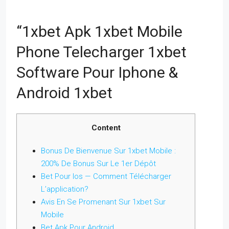
“1xbet Apk 1xbet Mobile
Phone Telecharger 1xbet
Software Pour Iphone &
Android 1xbet
Content
Bonus De Bienvenue Sur 1xbet Mobile :
200% De Bonus Sur Le 1er Dépôt
Bet Pour Ios — Comment Télécharger
L’application?
Avis En Se Promenant Sur 1xbet Sur
Mobile
Bet Apk Pour Android