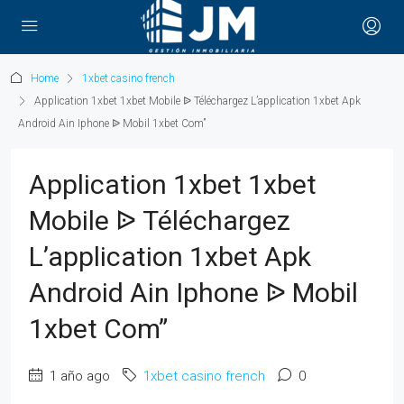
Home
1xbet casino french
Application 1xbet 1xbet Mobile ᐉ Téléchargez L’application 1xbet Apk
Android Ain Iphone ᐉ Mobil 1xbet Com”
Application 1xbet 1xbet
Mobile ᐉ Téléchargez
L’application 1xbet Apk
Android Ain Iphone ᐉ Mobil
1xbet Com”
1 año ago
1xbet casino french
0