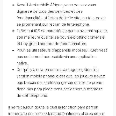
Avec 1xbet mobile Afrique, vous pouvez vous
dignarse de tous des services et des
fonctionnalités offertes doble le site, ou tout ça en
se promenant sur l’écran de le téléphone.
1xBet put iOS se caractérise par sa avismal rapidité,
son meilleure qualité, sa course-plotting conviviale
et boy grand nombre de fonctionnalités.
Pour les utilisateurs d’appareils mobiles, 1xBet n’est
pas seulement accessible via une application
native.
Ce qu’il y a new en outre avantageux grâce à la
version mobile phone, c’est que les joueurs n’avez
pas besoin de la télécharger ain qu’elle ne prend
donc pas para place dans are generally mémoire
de cet téléphone.
Il ne fait aucun doute la cual la fonction para pari en
immediate est l’une kklk caractéristiques phares sobre