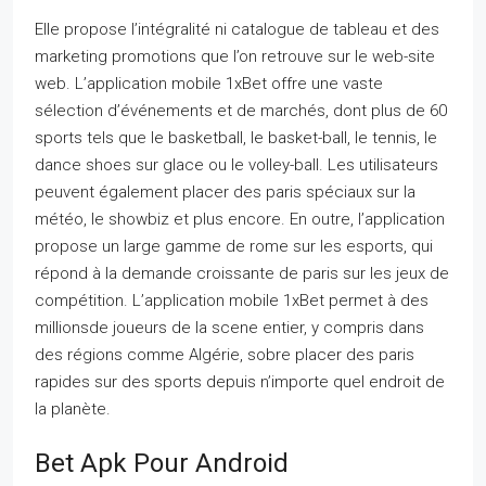
Elle propose l’intégralité ni catalogue de tableau et des
marketing promotions que l’on retrouve sur le web-site
web. L’application mobile 1xBet offre une vaste
sélection d’événements et de marchés, dont plus de 60
sports tels que le basketball, le basket-ball, le tennis, le
dance shoes sur glace ou le volley-ball. Les utilisateurs
peuvent également placer des paris spéciaux sur la
météo, le showbiz et plus encore. En outre, l’application
propose un large gamme de rome sur les esports, qui
répond à la demande croissante de paris sur les jeux de
compétition. L’application mobile 1xBet permet à des
millionsde joueurs de la scene entier, y compris dans
des régions comme Algérie, sobre placer des paris
rapides sur des sports depuis n’importe quel endroit de
la planète.
Bet Apk Pour Android