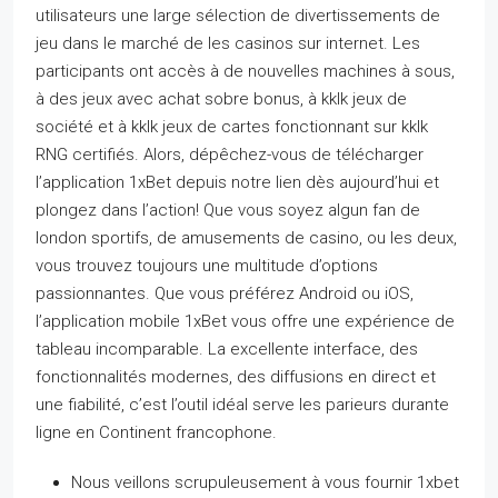
utilisateurs une large sélection de divertissements de
jeu dans le marché de les casinos sur internet. Les
participants ont accès à de nouvelles machines à sous,
à des jeux avec achat sobre bonus, à kklk jeux de
société et à kklk jeux de cartes fonctionnant sur kklk
RNG certifiés. Alors, dépêchez-vous de télécharger
l’application 1xBet depuis notre lien dès aujourd’hui et
plongez dans l’action! Que vous soyez algun fan de
london sportifs, de amusements de casino, ou les deux,
vous trouvez toujours une multitude d’options
passionnantes. Que vous préférez Android ou iOS,
l’application mobile 1xBet vous offre une expérience de
tableau incomparable. La excellente interface, des
fonctionnalités modernes, des diffusions en direct et
une fiabilité, c’est l’outil idéal serve les parieurs durante
ligne en Continent francophone.
Nous veillons scrupuleusement à vous fournir 1xbet