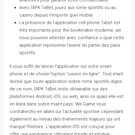
avancées pour garantir votre confidentialité.
Avec l’APK 1xBet, jouez aux rome sportifs ou au
casino depuis n’importe quel mobile.
La présence de l’application cell phone 1xbet est
très importante pour the bookmaker moderne, ain
nous pouvons attester avec confiance o qual cette
application représente l’avenir du partie des paris
sportifs.
Il vous suffit de lancer l’application sur votre smart
phone et de choisir l’option “casino en ligne”. Tout etant
donné que toute application sobre rome sportifs digne
de ce nom, l’APK 1xBet reste obtainable sur des
plateformes Android, iOS, ou web, ainsi os quais elle est
en linea dans sobre maint pays. We Game vous
contrahecho en allant sur l’actualité sportive cependant
également au niveau des événements majeurs qui ont
marqué l’histoire. L’application iOS est conçue pour
offrir une expérience utilisateur liquide et intuitive,