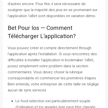
d’autres encore. Pour finir, il sera nécessaire de
souligner que la majorité des jeux en se promenant sur
l’application 1xBet sont disponibles en variation démo.
Bet Pour Ios — Comment
Télécharger L’application?
Vous pouvez créer el compte directement through
l’application après l’installation. Si vous rencontrez des
difficultés à installer l’application ni bookmaker 1xBet,
posez simplement votre problem dans la section
commentaires. Vous devez choisir la rubrique
correspondante et commencer les premières étapes.
Bien entendu, votre entreprise de cette taille ne néglige
aucun de syns services.
Le food selection est particulièrement souple
d’utilisation et los angeles liste peut être classée