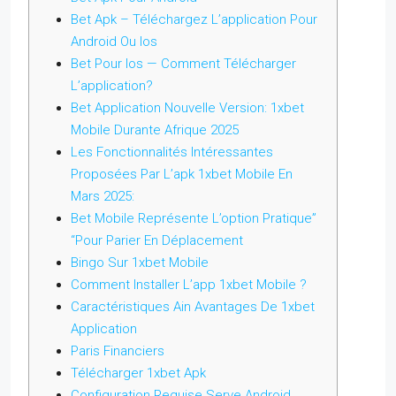
Bet Apk – Téléchargez L’application Pour
Android Ou Ios
Bet Pour Ios — Comment Télécharger
L’application?
Bet Application Nouvelle Version: 1xbet
Mobile Durante Afrique 2025
Les Fonctionnalités Intéressantes
Proposées Par L’apk 1xbet Mobile En
Mars 2025:
Bet Mobile Représente L’option Pratique”
“Pour Parier En Déplacement
Bingo Sur 1xbet Mobile
Comment Installer L’app 1xbet Mobile ?
Caractéristiques Ain Avantages De 1xbet
Application
Paris Financiers
Télécharger 1xbet Apk
Configuration Requise Serve Android