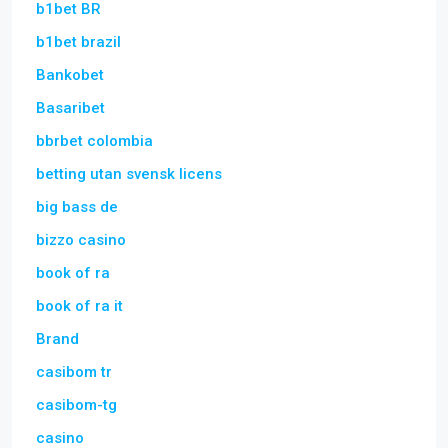
b1bet BR
b1bet brazil
Bankobet
Basaribet
bbrbet colombia
betting utan svensk licens
big bass de
bizzo casino
book of ra
book of ra it
Brand
casibom tr
casibom-tg
casino