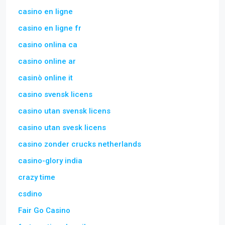
casino en ligne
casino en ligne fr
casino onlina ca
casino online ar
casinò online it
casino svensk licens
casino utan svensk licens
casino utan svesk licens
casino zonder crucks netherlands
casino-glory india
crazy time
csdino
Fair Go Casino