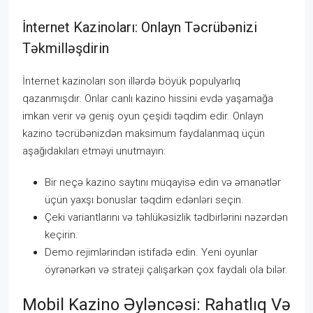
İnternet Kazinoları: Onlayn Təcrübənizi
Təkmilləşdirin
İnternet kazinoları son illərdə böyük populyarlıq
qazanmışdır. Onlar canlı kazino hissini evdə yaşamağa
imkan verir və geniş oyun çeşidi təqdim edir. Onlayn
kazino təcrübənizdən maksimum faydalanmaq üçün
aşağıdakıları etməyi unutmayın:
Bir neçə kazino saytını müqayisə edin və əmanətlər
üçün yaxşı bonuslar təqdim edənləri seçin.
Çeki variantlarını və təhlükəsizlik tədbirlərini nəzərdən
keçirin.
Demo rejimlərindən istifadə edin. Yeni oyunlar
öyrənərkən və strateji çalışarkən çox faydalı ola bilər.
Mobil Kazino Əyləncəsi: Rahatlıq Və