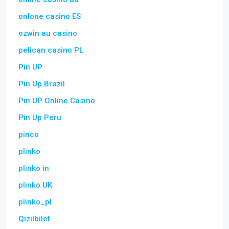
onlone casino ES
ozwin au casino
pelican casino PL
Pin UP
Pin Up Brazil
Pin UP Online Casino
Pin Up Peru
pinco
plinko
plinko in
plinko UK
plinko_pl
Qizilbilet