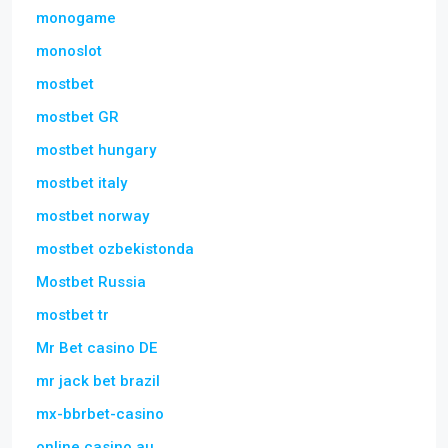
monogame
monoslot
mostbet
mostbet GR
mostbet hungary
mostbet italy
mostbet norway
mostbet ozbekistonda
Mostbet Russia
mostbet tr
Mr Bet casino DE
mr jack bet brazil
mx-bbrbet-casino
online casino au