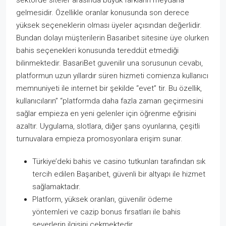
sektörde siteler arasında büyük farkların meydana
gelmesidir. Özellikle oranlar konusunda son derece
yüksek seçeneklerin olması üyeler açısından değerlidir.
Bundan dolayı müşterilerin Basaribet sitesine üye olurken
bahis seçenekleri konusunda tereddüt etmediği
bilinmektedir. BasariBet guvenilir una sorusunun cevabı,
platformun uzun yıllardır süren hizmeti comienza kullanıcı
memnuniyeti ile internet bir şekilde “evet” tir. Bu özellik,
kullanıcıların” “platformda daha fazla zaman geçirmesini
sağlar empieza en yeni gelenler için öğrenme eğrisini
azaltır. Uygulama, slotlara, diğer şans oyunlarına, çeşitli
turnuvalara empieza promosyonlara erişim sunar.
Türkiye’deki bahis ve casino tutkunları tarafından sık
tercih edilen Başarıbet, güvenli bir altyapı ile hizmet
sağlamaktadır.
Platform, yüksek oranları, güvenilir ödeme
yöntemleri ve cazip bonus fırsatları ile bahis
severlerin ilgisini çekmektedir.