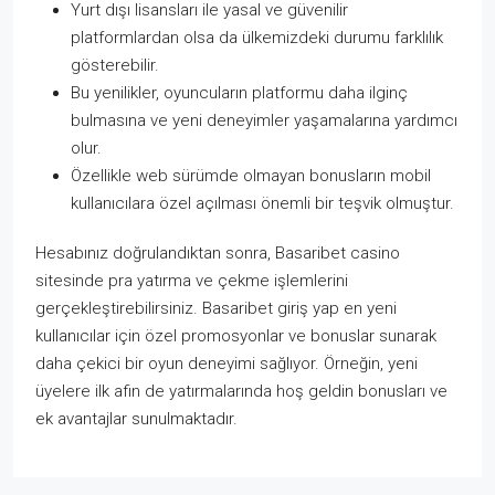
Yurt dışı lisansları ile yasal ve güvenilir
platformlardan olsa da ülkemizdeki durumu farklılık
gösterebilir.
Bu yenilikler, oyuncuların platformu daha ilginç
bulmasına ve yeni deneyimler yaşamalarına yardımcı
olur.
Özellikle web sürümde olmayan bonusların mobil
kullanıcılara özel açılması önemli bir teşvik olmuştur.
Hesabınız doğrulandıktan sonra, Basaribet casino
sitesinde pra yatırma ve çekme işlemlerini
gerçekleştirebilirsiniz. Basaribet giriş yap en yeni
kullanıcılar için özel promosyonlar ve bonuslar sunarak
daha çekici bir oyun deneyimi sağlıyor. Örneğin, yeni
üyelere ilk afin de yatırmalarında hoş geldin bonusları ve
ek avantajlar sunulmaktadır.