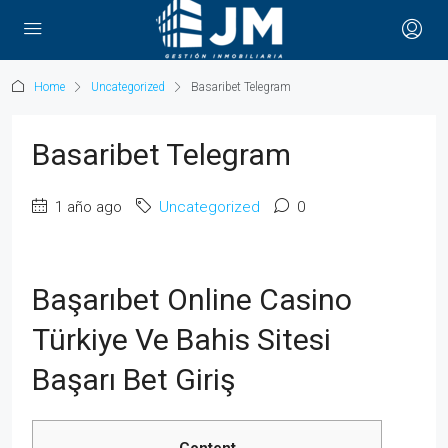
Home
Uncategorized
Basaribet Telegram
Basaribet Telegram
1 año ago
Uncategorized
0
Başarıbet Online Casino
Türkiye Ve Bahis Sitesi ️
Başarı Bet Giriş