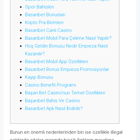
Spor Bahisleri
Basaribet Bonusları
Kripto Pra Birimleri
Basaribet Canlı Casino
Basaribet Mobil Para Çekme Nasıl Yapılır?
Hoş Geldin Bonusu Nedir Empieza Nasıl
Kazanılır?
Basaribet Mobil App Özellikleri
Basaribet Bonus Empieza Promosyonlar
Kayıp Bonusu
Casino Benefit Programı
Başarı Bet Casino’nun Temel Özellikleri
Başarıbet Bahis Ve Casino
Basaribet Apk Nasıl İndirilir?
Bunun en önemli nedenlerinden biri ise özellikle illegal