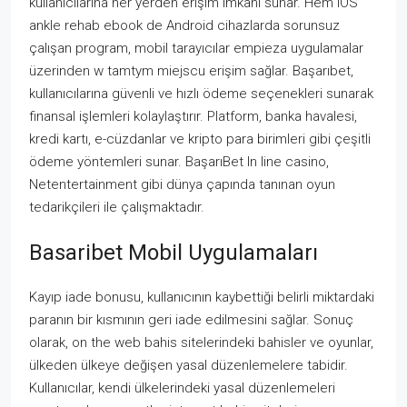
kullanıcılarına her yerden erişim imkânı sunar. Hem iOS
ankle rehab ebook de Android cihazlarda sorunsuz
çalışan program, mobil tarayıcılar empieza uygulamalar
üzerinden w tamtym miejscu erişim sağlar. Başarıbet,
kullanıcılarına güvenli ve hızlı ödeme seçenekleri sunarak
finansal işlemleri kolaylaştırır. Platform, banka havalesi,
kredi kartı, e-cüzdanlar ve kripto para birimleri gibi çeşitli
ödeme yöntemleri sunar. BaşarıBet In line casino,
Netentertainment gibi dünya çapında tanınan oyun
tedarikçileri ile çalışmaktadır.
Basaribet Mobil Uygulamaları
Kayıp iade bonusu, kullanıcının kaybettiği belirli miktardaki
paranın bir kısmının geri iade edilmesini sağlar. Sonuç
olarak, on the web bahis sitelerindeki bahisler ve oyunlar,
ülkeden ülkeye değişen yasal düzenlemelere tabidir.
Kullanıcılar, kendi ülkelerindeki yasal düzenlemeleri