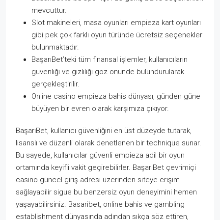
mevcuttur.
Slot makineleri, masa oyunları empieza kart oyunları
gibi pek çok farklı oyun türünde ücretsiz seçenekler
bulunmaktadır.
BaşarıBet’teki tüm finansal işlemler, kullanıcıların
güvenliği ve gizliliği göz önünde bulundurularak
gerçekleştirilir.
Online casino empieza bahis dünyası, günden güne
büyüyen bir evren olarak karşımıza çıkıyor.
BaşarıBet, kullanıcı güvenliğini en üst düzeyde tutarak,
lisanslı ve düzenli olarak denetlenen bir technique sunar.
Bu sayede, kullanıcılar güvenli empieza adil bir oyun
ortamında keyifli vakit geçirebilirler. BaşarıBet çevrimiçi
casino güncel giriş adresi üzerinden siteye erişim
sağlayabilir sigue bu benzersiz oyun deneyimini hemen
yaşayabilirsiniz. Basaribet, online bahis ve gambling
establishment dünyasında adından sıkça söz ettiren,