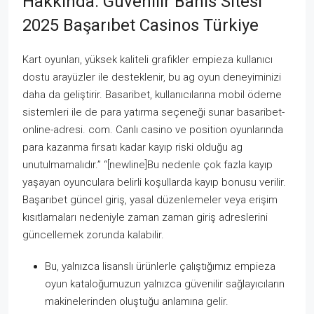
Hakkında: Güvenilir Bahis Sitesi
2025 Başarıbet Casinos Türkiye
Kart oyunları, yüksek kaliteli grafikler empieza kullanıcı
dostu arayüzler ile desteklenir, bu ag oyun deneyiminizi
daha da geliştirir. Basaribet, kullanıcılarına mobil ödeme
sistemleri ile de para yatırma seçeneği sunar basaribet-
online-adresi. com. Canlı casino ve position oyunlarında
para kazanma fırsatı kadar kayıp riski olduğu ag
unutulmamalıdır.” “[newline]Bu nedenle çok fazla kayıp
yaşayan oyunculara belirli koşullarda kayıp bonusu verilir.
Başarıbet güncel giriş, yasal düzenlemeler veya erişim
kısıtlamaları nedeniyle zaman zaman giriş adreslerini
güncellemek zorunda kalabilir.
Bu, yalnızca lisanslı ürünlerle çalıştığımız empieza
oyun kataloğumuzun yalnızca güvenilir sağlayıcıların
makinelerinden oluştuğu anlamına gelir.