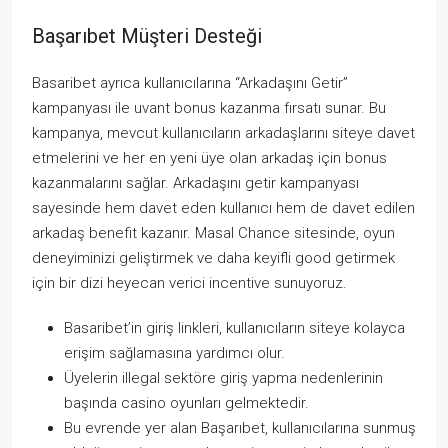
Başarıbet Müşteri Desteği
Basaribet ayrıca kullanıcılarına “Arkadaşını Getir”
kampanyası ile uvant bonus kazanma fırsatı sunar. Bu
kampanya, mevcut kullanıcıların arkadaşlarını siteye davet
etmelerini ve her en yeni üye olan arkadaş için bonus
kazanmalarını sağlar. Arkadaşını getir kampanyası
sayesinde hem davet eden kullanıcı hem de davet edilen
arkadaş benefit kazanır. Masal Chance sitesinde, oyun
deneyiminizi geliştirmek ve daha keyifli good getirmek
için bir dizi heyecan verici incentive sunuyoruz.
Basaribet’in giriş linkleri, kullanıcıların siteye kolayca
erişim sağlamasına yardımcı olur.
Üyelerin illegal sektöre giriş yapma nedenlerinin
başında casino oyunları gelmektedir.
Bu evrende yer alan Başarıbet, kullanıcılarına sunmuş