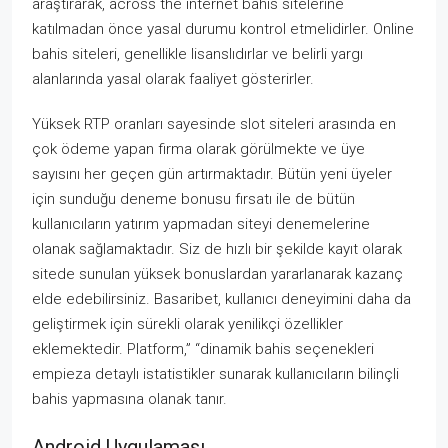
araştırarak, across the internet bahis sitelerine
katılmadan önce yasal durumu kontrol etmelidirler. Online
bahis siteleri, genellikle lisanslıdırlar ve belirli yargı
alanlarında yasal olarak faaliyet gösterirler.
Yüksek RTP oranları sayesinde slot siteleri arasında en
çok ödeme yapan firma olarak görülmekte ve üye
sayısını her geçen gün artırmaktadır. Bütün yeni üyeler
için sunduğu deneme bonusu fırsatı ile de bütün
kullanıcıların yatırım yapmadan siteyi denemelerine
olanak sağlamaktadır. Siz de hızlı bir şekilde kayıt olarak
sitede sunulan yüksek bonuslardan yararlanarak kazanç
elde edebilirsiniz. Basaribet, kullanıcı deneyimini daha da
geliştirmek için sürekli olarak yenilikçi özellikler
eklemektedir. Platform,” “dinamik bahis seçenekleri
empieza detaylı istatistikler sunarak kullanıcıların bilinçli
bahis yapmasına olanak tanır.
Android Uygulaması