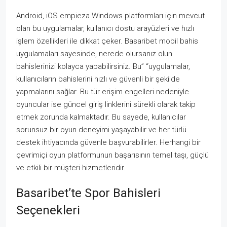
Android, iOS empieza Windows platformları için mevcut
olan bu uygulamalar, kullanıcı dostu arayüzleri ve hızlı
işlem özellikleri ile dikkat çeker. Basaribet mobil bahis
uygulamaları sayesinde, nerede olursanız olun
bahislerinizi kolayca yapabilirsiniz. Bu” “uygulamalar,
kullanıcıların bahislerini hızlı ve güvenli bir şekilde
yapmalarını sağlar. Bu tür erişim engelleri nedeniyle
oyuncular ise güncel giriş linklerini sürekli olarak takip
etmek zorunda kalmaktadır. Bu sayede, kullanıcılar
sorunsuz bir oyun deneyimi yaşayabilir ve her türlü
destek ihtiyacında güvenle başvurabilirler. Herhangi bir
çevrimiçi oyun platformunun başarısının temel taşı, güçlü
ve etkili bir müşteri hizmetleridir.
Basaribet’te Spor Bahisleri
Seçenekleri