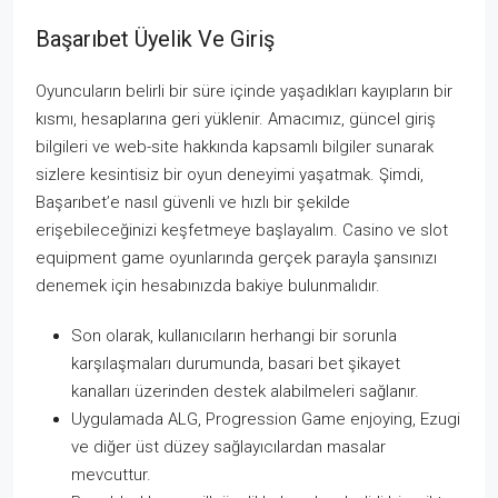
Başarıbet Üyelik Ve Giriş
Oyuncuların belirli bir süre içinde yaşadıkları kayıpların bir
kısmı, hesaplarına geri yüklenir. Amacımız, güncel giriş
bilgileri ve web-site hakkında kapsamlı bilgiler sunarak
sizlere kesintisiz bir oyun deneyimi yaşatmak. Şimdi,
Başarıbet’e nasıl güvenli ve hızlı bir şekilde
erişebileceğinizi keşfetmeye başlayalım. Casino ve slot
equipment game oyunlarında gerçek parayla şansınızı
denemek için hesabınızda bakiye bulunmalıdır.
Son olarak, kullanıcıların herhangi bir sorunla
karşılaşmaları durumunda, basari bet şikayet
kanalları üzerinden destek alabilmeleri sağlanır.
Uygulamada ALG, Progression Game enjoying, Ezugi
ve diğer üst düzey sağlayıcılardan masalar
mevcuttur.