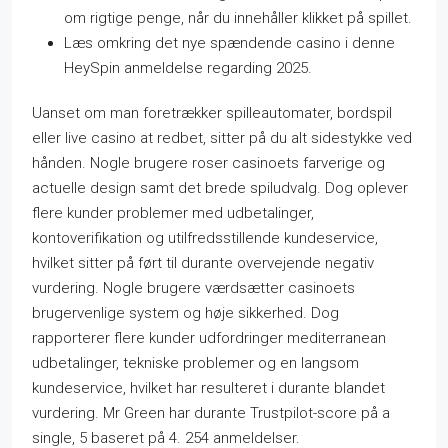
om rigtige penge, når du innehåller klikket på spillet.
Læs omkring det nye spændende casino i denne
HeySpin anmeldelse regarding 2025.
Uanset om man foretrækker spilleautomater, bordspil
eller live casino at redbet, sitter på du alt sidestykke ved
hånden. Nogle brugere roser casinoets farverige og
actuelle design samt det brede spiludvalg. Dog oplever
flere kunder problemer med udbetalinger,
kontoverifikation og utilfredsstillende kundeservice,
hvilket sitter på ført til durante overvejende negativ
vurdering. Nogle brugere værdsætter casinoets
brugervenlige system og høje sikkerhed. Dog
rapporterer flere kunder udfordringer mediterranean
udbetalinger, tekniske problemer og en langsom
kundeservice, hvilket har resulteret i durante blandet
vurdering. Mr Green har durante Trustpilot-score på a
single, 5 baseret på 4. 254 anmeldelser.