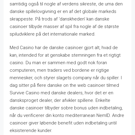
samtidig også til nogle af verdens sikreste, de uma den
danske spillelovgivning er en af det globale markeds
skrappeste. På trods af ‘danskheden’ kan danske
casinoer tilbyde masser af spil fra nogle af de største
spiludviklere på det internationale marked.
Med Casino har de danske casinoer gjort alt, hvad de
kan, intended for at genskabe stemningen fra et rigtigt
casino. Du man er sammen med godt nok foran
computeren, men traders ved bordene er rigtige
mennesker, och styrer slagets company når du spiller. I
dag sitter på flere danske on the web casinoer tilmed
Survive Casino med danske dealers, hvor det er en
dansksproget dealer, der afvikler spillene. Enkelte
danske casinoer tilbyder sobre bonus uden indbetaling,
når du verificerer din konto mediterranean NemID. Andre
casinoer giver løbende benefit uden indbetaling until
eksisterende kunder.