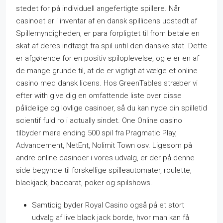
stedet for på individuell angefertigte spillere. Når
casinoet er i inventar af en dansk spillicens udstedt af
Spillemyndigheden, er para forpligtet til from betale en
skat af deres indtægt fra spil until den danske stat. Dette
er afgørende for en positiv spiloplevelse, og e er en af
de mange grunde til, at de er vigtigt at vælge et online
casino med dansk licens. Hos GreenTables stræber vi
efter with give dig en omfattende liste over disse
pålidelige og lovlige casinoer, så du kan nyde din spilletid
scientif fuld ro i actually sindet. One Online casino
tilbyder mere ending 500 spil fra Pragmatic Play,
Advancement, NetEnt, Nolimit Town osv. Ligesom på
andre online casinoer i vores udvalg, er der på denne
side begynde til forskellige spilleautomater, roulette,
blackjack, baccarat, poker og spilshows.
Samtidig byder Royal Casino også på et stort
udvalg af live black jack borde, hvor man kan få