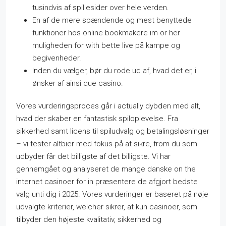
tusindvis af spillesider over hele verden.
En af de mere spændende og mest benyttede
funktioner hos online bookmakere im or her
muligheden for with bette live på kampe og
begivenheder.
Inden du vælger, bør du rode ud af, hvad det er, i
ønsker af ainsi que casino.
Vores vurderingsproces går i actually dybden med alt,
hvad der skaber en fantastisk spiloplevelse. Fra
sikkerhed samt licens til spiludvalg og betalingsløsninger
– vi tester altbier med fokus på at sikre, from du som
udbyder får det billigste af det billigste. Vi har
gennemgået og analyseret de mange danske on the
internet casinoer for in præsentere de afgjort bedste
valg unti dig i 2025. Vores vurderinger er baseret på nøje
udvalgte kriterier, welcher sikrer, at kun casinoer, som
tilbyder den højeste kvalitativ, sikkerhed og