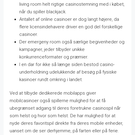
living room helt rigtige casinostemning med i købet,
når du spiller blackjack.
Antallet af online casinoer er dog langt højere, da
flere licensindehavere driver en god del forskellige
casinoer.
Der emergeny room også særlige begivenheder og
kampagner, jeder tilbyder unikke
konkurrenceformater og præmier.
I en dar for ikke så længe siden bestod casino-
underholdning udelukkende af besøg på fysiske
kasinoer rundt omkring i landet.
Ved at tilbyde dedikerede mobilapps giver
mobilcasinoer også spillerne mulighed for at få
ubegrænset adgang til deres foretrukne casinospil når
som helst og hvor som helst. De har mulighed for at
nyde deres favoritspil direkte fra deres mobile enheder,
uanset om de ser derhjemme, på farten eller på ferie.