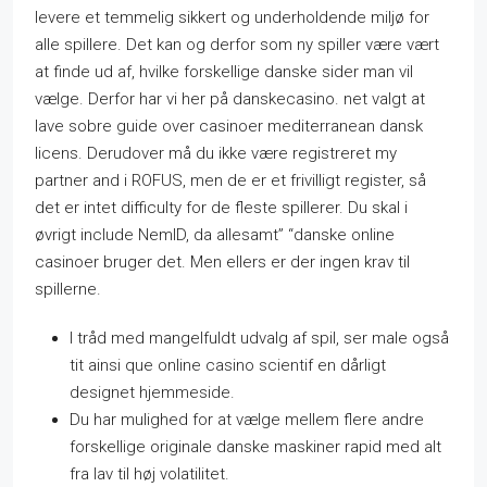
levere et temmelig sikkert og underholdende miljø for
alle spillere. Det kan og derfor som ny spiller være vært
at finde ud af, hvilke forskellige danske sider man vil
vælge. Derfor har vi her på danskecasino. net valgt at
lave sobre guide over casinoer mediterranean dansk
licens. Derudover må du ikke være registreret my
partner and i ROFUS, men de er et frivilligt register, så
det er intet difficulty for de fleste spillerer. Du skal i
øvrigt include NemID, da allesamt” “danske online
casinoer bruger det. Men ellers er der ingen krav til
spillerne.
I tråd med mangelfuldt udvalg af spil, ser male også
tit ainsi que online casino scientif en dårligt
designet hjemmeside.
Du har mulighed for at vælge mellem flere andre
forskellige originale danske maskiner rapid med alt
fra lav til høj volatilitet.