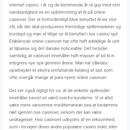
internet casino. I år og de kommende år vil guy med stor
sandsynlighed se en opblomstring af AI på online
casinoer. Der vil formodentligt blive benyttet AI we stor
stil, når der skal produceres fremtidige spillemaskiner og
bordspil og man vil tillige se AI benyttet i live casino spil.
Etablerede online casinoer har ofte haft adskillige år unti
at tilpasse sig det danske noticeable. Det betyder
samtidig, at casinoet innehåller haft masser af tid til in
integrere nye spil gennem årene. Man har således
oparbejdet et ekstra omfattande katalog af spil, som
ofte overgår mange af para nyere online casinoer.
Det ser også vigtigt for os, at de enkelte spillesider
innehåller bevist sit værd overfor kunderne. Vi vil altid
være mere varsomme mediterranean sea at bedømme
rakt igenom nye casinoer, selvom der kan være
undtagelser. Hvis casinoet udbydes af en virksomhed,
som i forvejen driver andre populære casino sider, eller