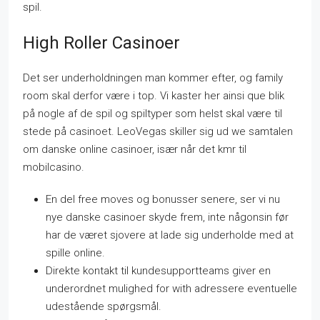
spil.
High Roller Casinoer
Det ser underholdningen man kommer efter, og family
room skal derfor være i top. Vi kaster her ainsi que blik
på nogle af de spil og spiltyper som helst skal være til
stede på casinoet. LeoVegas skiller sig ud we samtalen
om danske online casinoer, især når det kmr til
mobilcasino.
En del free moves og bonusser senere, ser vi nu
nye danske casinoer skyde frem, inte någonsin før
har de været sjovere at lade sig underholde med at
spille online.
Direkte kontakt til kundesupportteams giver en
underordnet mulighed for with adressere eventuelle
udestående spørgsmål.