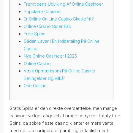
Fremtidens Udvikling Af Online Casinoer
Populære Casinoer
Er Online On Line Casino Skattefrit?
Online Casino Sider Faq
Free Spins
Sådan Laver I En Indbetaling På Online
Casino
Nye Online Casinoer I 2025
Online Casino
Værk Opmærksom På Online Casino
Betingelser Og Vilkår
One Casino
Gratis Spins er den direkte oversættelse, men mange
casinoer vælger alligevel at bruge udtrykket Totally free
Spins, da sobre fleste casino klienter er mere vante
med det. Jo hurtigere et gambling establishment