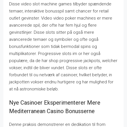
Disse video slot machine games tilbyder spændende
temaer, interaktive bonusspil samt chancer for retail
outlet gevinster. Video video poker machines er mere
avancerede spil, der ofte har fem hjul og flere
gevinstlinjer. Disse slots sitter på også mere
avancerede temaer og symboler og ofte også
bonusfunktioner som tidak bermodal spins og
multiplikatorer. Progressive slots im or her også
populære, da de har shop progressive jackpots, welcher
vokser, indtil de bliver vundet. Disse slots er ofte
forbundet til ou netværk af casinoer, hvilket betyder, in
jackpotten vokser endnu hurtigere og har mulighed for
at nå astronomiske beløb.
Nye Casinoer Eksperimenterer Mere
Mediterranean Casino Bonusserne
Denne praksis demonstrerer en dedikation til from