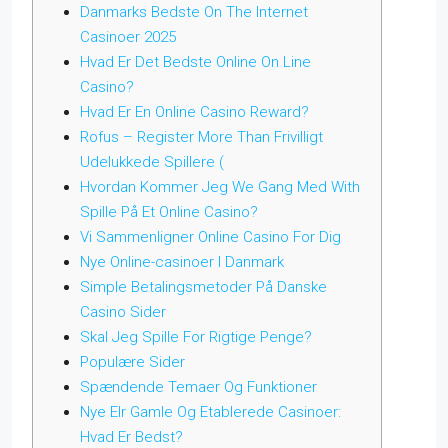
Danmarks Bedste On The Internet
Casinoer 2025
Hvad Er Det Bedste Online On Line
Casino?
Hvad Er En Online Casino Reward?
Rofus – Register More Than Frivilligt
Udelukkede Spillere (
Hvordan Kommer Jeg We Gang Med With
Spille På Et Online Casino?
Vi Sammenligner Online Casino For Dig
Nye Online-casinoer I Danmark
Simple Betalingsmetoder På Danske
Casino Sider
Skal Jeg Spille For Rigtige Penge?
Populære Sider
Spændende Temaer Og Funktioner
Nye Elr Gamle Og Etablerede Casinoer:
Hvad Er Bedst?