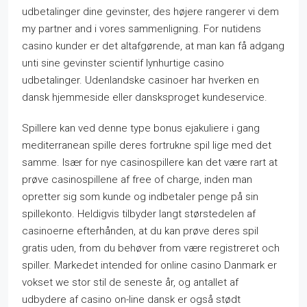
udbetalinger dine gevinster, des højere rangerer vi dem
my partner and i vores sammenligning. For nutidens
casino kunder er det altafgørende, at man kan få adgang
unti sine gevinster scientif lynhurtige casino
udbetalinger. Udenlandske casinoer har hverken en
dansk hjemmeside eller dansksproget kundeservice.
Spillere kan ved denne type bonus ejakuliere i gang
mediterranean spille deres fortrukne spil lige med det
samme. Især for nye casinospillere kan det være rart at
prøve casinospillene af free of charge, inden man
opretter sig som kunde og indbetaler penge på sin
spillekonto. Heldigvis tilbyder langt størstedelen af
casinoerne efterhånden, at du kan prøve deres spil
gratis uden, from du behøver from være registreret och
spiller. Markedet intended for online casino Danmark er
vokset we stor stil de seneste år, og antallet af
udbydere af casino on-line dansk er også stødt