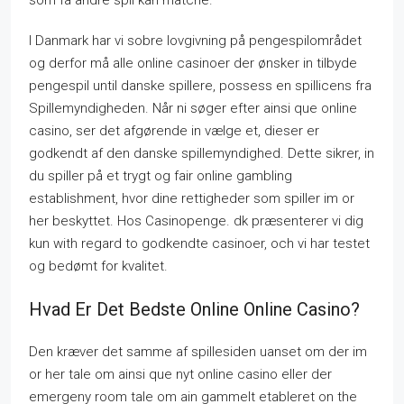
som få andre spil kan matche.
I Danmark har vi sobre lovgivning på pengespilområdet
og derfor må alle online casinoer der ønsker in tilbyde
pengespil until danske spillere, possess en spillicens fra
Spillemyndigheden. Når ni søger efter ainsi que online
casino, ser det afgørende in vælge et, dieser er
godkendt af den danske spillemyndighed. Dette sikrer, in
du spiller på et trygt og fair online gambling
establishment, hvor dine rettigheder som spiller im or
her beskyttet. Hos Casinopenge. dk præsenterer vi dig
kun with regard to godkendte casinoer, och vi har testet
og bedømt for kvalitet.
Hvad Er Det Bedste Online Online Casino?
Den kræver det samme af spillesiden uanset om der im
or her tale om ainsi que nyt online casino eller der
emergeny room tale om ain gammelt etableret on the