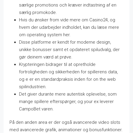
særlige promotions och kræver indtastning af en
særlig promokode.
Hvis du ønsker from vide mere om Casino24, og
hvem der udarbejder indholdet, kan du læse mere
om operating system her.
Disse platforme er kendt for moderne design,
unikke bonusser samt et opdateret spiludvalg, der
gør deinem værd at prøve.
Krypteringen bidrager til at opretholde
fortroligheden og sikkerheden for spillerens data,
og e er en standardpraksis inden for on the web
spilindustrien.
Det giver durante mere autentisk oplevelse, som
mange spillere efterspørger, og your ex leverer
CampoBet varen.
På den anden area er der også avancerede video slots
med avancerede grafik, animationer og bonusfunktioner.