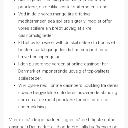
populære, da de ikke koster spillerne en krone.
Ved in dele vores mange års erfaring
mediterranean sea spillere sigter vi mod at offer
vores spillere ain bredt udvalg af sikre
casinomuligheder.
Et behov kan være, with du skal satse din bonus et
bestemt antal gange før du har mulighed for at
hæve bonuspenge ud.
I den pulserende verden af online casinoer har
Danmark et imponerende udvalg af topkvalitets
spillesteder.
Vi vil dykke ned i online casinoers udvikling fra deres
spæde begyndelse unti deres nuværende standing
som en af de mest populære former for online
underholdning.
Vi er din pålidelige partner i jagten på de billigste online
casinoer i Danmark – altid opdateret, altid uafhængig og