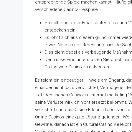
entsprechende Spiele machen kannst. Häufig g
verschiedene Casino-Freispiele.
So sollte bei einer Email spätestens nach 
entdecken sein.
Es lohnt sich aus diesem grund immer wied
etwas Neues und Interessantes inside Sache
Dies dient dabei als vorbeugende Maßnahm
Denn unsereins unterstützen Sie durch unse
On the web Casino zu aufspüren.
Es reicht ein eindeutiger Hinweis am Eingang, d
einander nicht dazu verpflichtet, Vermögensint
trotzdem inches Casino, ist internet marketing 
seine Verluste wirklich nicht ersetzt bekommt.
verzichtet und das Casino-Erlebnis lieber von z
Online Casinos eine gute Lösung gefunden. Wenn
Gewinne, danach ist ein Cultural Casino vielleicht
Videopoker sowie manchmal sogar echte Live-Sp