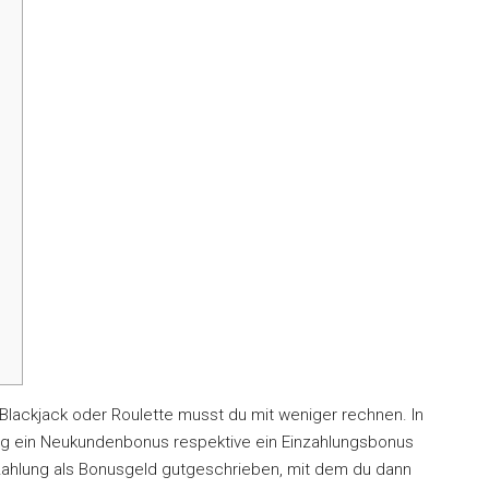
Blackjack oder Roulette musst du mit weniger rechnen. In
rung ein Neukundenbonus respektive ein Einzahlungsbonus
ahlung als Bonusgeld gutgeschrieben, mit dem du dann