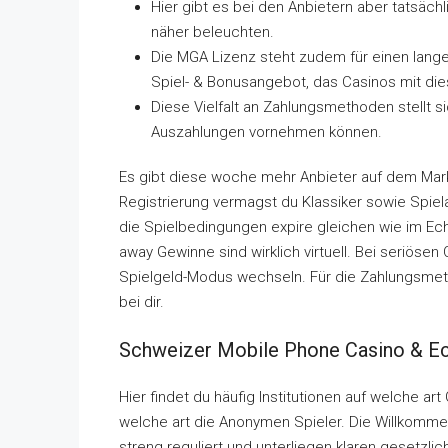
Hier gibt es bei den Anbietern aber tatsäch
näher beleuchten.
Die MGA Lizenz steht zudem für einen lange
Spiel- & Bonusangebot, das Casinos mit die
Diese Vielfalt an Zahlungsmethoden stellt s
Auszahlungen vornehmen können.
Es gibt diese woche mehr Anbieter auf dem Markt
Registrierung vermagst du Klassiker sowie Spiel
die Spielbedingungen expire gleichen wie im Ec
away Gewinne sind wirklich virtuell. Bei seriöse
Spielgeld-Modus wechseln. Für die Zahlungsmetho
bei dir.
Schweizer Mobile Phone Casino & E
Hier findet du häufig Institutionen auf welche a
welche art die Anonymen Spieler. Die Willkomme
streng reguliert und unterliegen klaren gesetzl