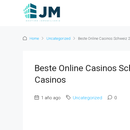
Home
Uncategorized
Beste Online Casinos Schweiz 
Beste Online Casinos S
Casinos
1 año ago
Uncategorized
0