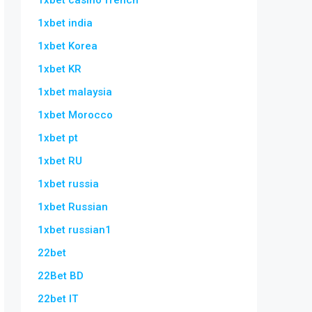
1xbet casino french
1xbet india
1xbet Korea
1xbet KR
1xbet malaysia
1xbet Morocco
1xbet pt
1xbet RU
1xbet russia
1xbet Russian
1xbet russian1
22bet
22Bet BD
22bet IT