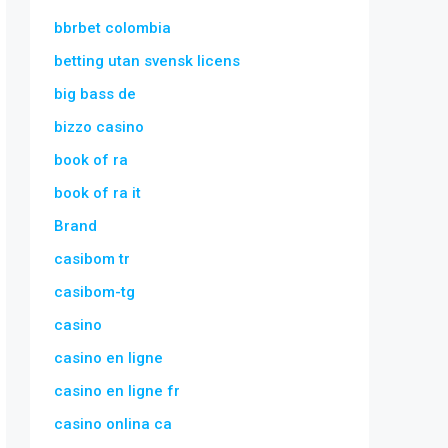
bbrbet colombia
betting utan svensk licens
big bass de
bizzo casino
book of ra
book of ra it
Brand
casibom tr
casibom-tg
casino
casino en ligne
casino en ligne fr
casino onlina ca