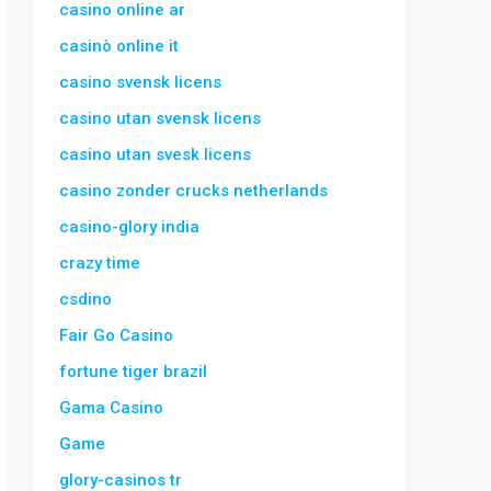
casino online ar
casinò online it
casino svensk licens
casino utan svensk licens
casino utan svesk licens
casino zonder crucks netherlands
casino-glory india
crazy time
csdino
Fair Go Casino
fortune tiger brazil
Gama Casino
Game
glory-casinos tr