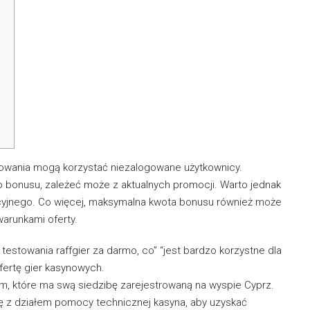
towania mogą korzystać niezalogowane użytkownicy.
 bonusu, zależeć może z aktualnych promocji. Warto jednak
cyjnego. Co więcej, maksymalna kwota bonusu również może
 warunkami oferty.
 testowania raffgier za darmo, co” “jest bardzo korzystne dla
fertę gier kasynowych.
m, które ma swą siedzibę zarejestrowaną na wyspie Cyprz.
się z działem pomocy technicznej kasyna, aby uzyskać