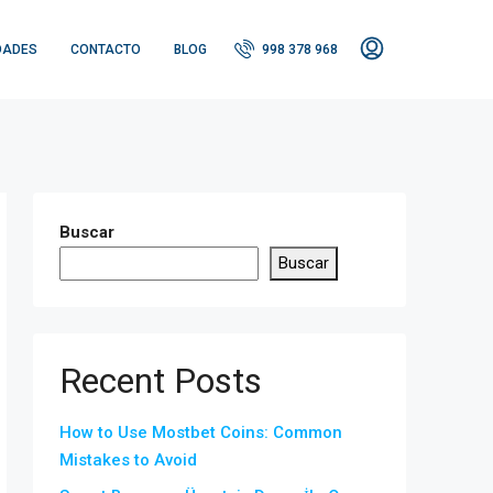
DADES
CONTACTO
BLOG
998 378 968
Buscar
Buscar
Recent Posts
How to Use Mostbet Coins: Common
Mistakes to Avoid