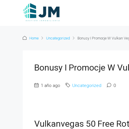
Home
Uncategorized
Bonusy I Promocje W Vulkan Ve
Bonusy I Promocje W Vu
1 año ago
Uncategorized
0
Vulkanvegas 50 Free Rot