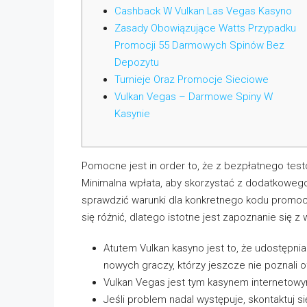
Cashback W Vulkan Las Vegas Kasyno
Zasady Obowiązujące Watts Przypadku
Promocji 55 Darmowych Spinów Bez
Depozytu
Turnieje Oraz Promocje Sieciowe
Vulkan Vegas – Darmowe Spiny W
Kasynie
Pomocne jest in order to, że z bezpłatnego tes
Minimalna wpłata, aby skorzystać z dodatkowego
sprawdzić warunki dla konkretnego kodu promo
się różnić, dlatego istotne jest zapoznanie się z
Atutem Vulkan kasyno jest to, że udostępnia
nowych graczy, którzy jeszcze nie poznali o
Vulkan Vegas jest tym kasynem internetowy
Jeśli problem nadal występuje, skontaktuj 