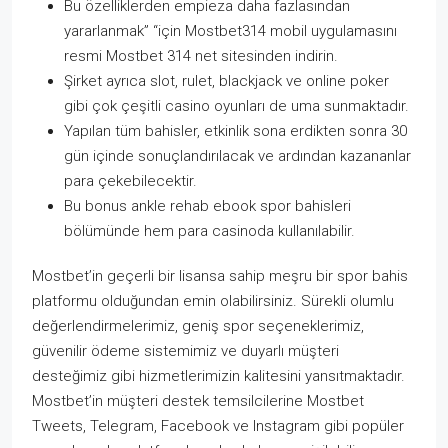
Bu özelliklerden empieza daha fazlasından
yararlanmak” “için Mostbet314 mobil uygulamasını
resmi Mostbet 314 net sitesinden indirin.
Şirket ayrıca slot, rulet, blackjack ve online poker
gibi çok çeşitli casino oyunları de uma sunmaktadır.
Yapılan tüm bahisler, etkinlik sona erdikten sonra 30
gün içinde sonuçlandırılacak ve ardından kazananlar
para çekebilecektir.
Bu bonus ankle rehab ebook spor bahisleri
bölümünde hem para casinoda kullanılabilir.
Mostbet’in geçerli bir lisansa sahip meşru bir spor bahis
platformu olduğundan emin olabilirsiniz. Sürekli olumlu
değerlendirmelerimiz, geniş spor seçeneklerimiz,
güvenilir ödeme sistemimiz ve duyarlı müşteri
desteğimiz gibi hizmetlerimizin kalitesini yansıtmaktadır.
Mostbet’in müşteri destek temsilcilerine Mostbet
Tweets, Telegram, Facebook ve Instagram gibi popüler