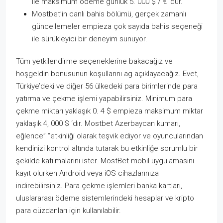
ile maksimum ödeme günlük 5. 000 $ / € ‘dur.
Mostbet’in canlı bahis bölümü, gerçek zamanlı
güncellemeler empieza çok sayıda bahis seçeneği
ile sürükleyici bir deneyim sunuyor.
Tüm yetkilendirme seçeneklerine bakacağız ve
hoşgeldin bonusunun koşullarını ag açıklayacağız. Evet,
Türkiye’deki ve diğer 56 ülkedeki para birimlerinde para
yatırma ve çekme işlemi yapabilirsiniz. Minimum para
çekme miktarı yaklaşık 0. 4 $ empieza maksimum miktar
yaklaşık 4, 000 $ ‘dır. Mostbet Azerbaycan kumarı,
eğlence” “etkinliği olarak teşvik ediyor ve oyuncularından
kendinizi kontrol altında tutarak bu etkinliğe sorumlu bir
şekilde katılmalarını ister. MostBet mobil uygulamasını
kayıt olurken Android veya iOS cihazlarınıza
indirebilirsiniz. Para çekme işlemleri banka kartları,
uluslararası ödeme sistemlerindeki hesaplar ve kripto
para cüzdanları için kullanılabilir.