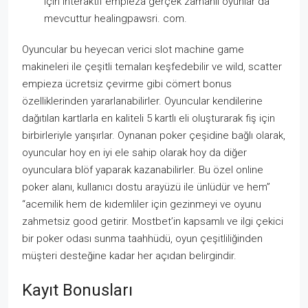
için interaktif empieza gerçek zamanlı oyunlar da
mevcuttur healingpawsri. com.
Oyuncular bu heyecan verici slot machine game
makineleri ile çeşitli temaları keşfedebilir ve wild, scatter
empieza ücretsiz çevirme gibi cömert bonus
özelliklerinden yararlanabilirler. Oyuncular kendilerine
dağıtılan kartlarla en kaliteli 5 kartlı eli oluşturarak fiş için
birbirleriyle yarışırlar. Oynanan poker çeşidine bağlı olarak,
oyuncular hoy en iyi ele sahip olarak hoy da diğer
oyunculara blöf yaparak kazanabilirler. Bu özel online
poker alanı, kullanıcı dostu arayüzü ile ünlüdür ve hem”
“acemilik hem de kıdemliler için gezinmeyi ve oyunu
zahmetsiz good getirir. Mostbet’in kapsamlı ve ilgi çekici
bir poker odası sunma taahhüdü, oyun çeşitliliğinden
müşteri desteğine kadar her açıdan belirgindir.
Kayıt Bonusları