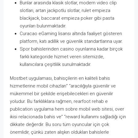
Bunlar arasında klasik slotlar, modern video clip
slotları, artan jackpotlu slotlar, rulet empieza
blackjack, baccarat empieza poker gibi pasta
oyunları bulunmaktadır.
Curacao eGaming lisansı altında faaliyet gösteren
platform, katı adillik ve güvenlik standartlarına uyar.
Spor bahislerinden casino oyunlarına kadar birçok
farklı kategoride hizmet veren sitemizde,
kullanıcılara çeşitlilik sunulmaktadır.
Mostbet uygulaması, bahisçilerin en kaliteli bahis
hizmetlerine mobil cihazları” “aracılığıyla güvenilir ve
mükemmel bir şekilde erişebilecekleri en güvenilir
yoludur. Bu farklılıklara rağmen, rearfoot rehab e
publication uygulama hem sobre mobil web sitesi, over
ikisi relacionada bahis ve” “reward kullanımı sağladığı için
dikkate değerdir. Bu soru tüm oyuncular için çok
önemlidir, çünkü zaten alışkın oldukları bahislerle