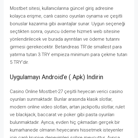
Mostbet sitesi, kullanıcılarına güncel giriş adresine
kolayca erişme, canlı casino oyunları oynama ve çeşitli
bonuslar kazanma gibi avantajlar sunar. Uygun seçeneği
seçtikten sonra, oyuncu ödeme hizmeti web sitesine
yönlendirilecek ve burada ayrıntıları ve ödeme tutarını
girmesi gerekecektir. Betandreas TR’de smallest para
yatırma tutarı 3 TRY empieza minimum para çekme tutarı
5 TRY’dir.
Uygulamayı Android’e ( Apk) Indirin
Casino Online Mostbet-27 çeşitli heyecan verici casino
oyunları sunmaktadır. Bunlar arasında klasik slotlar,
modern online video slotları, artan jackpotlu slotlar, rulet
ve blackjack, baccarat ve poker gibi pasta oyunları
bulunmaktadır. Ayrıca, evden hiç çıkmadan gerçek bir
kumarhanede olmanın heyecanını hissetmek isteyenler
için canlı krupiye deneyimleri sobre mevcuttur. Ayrıca