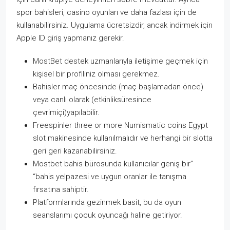
spor bahisleri, casino oyunları ve daha fazlası için de
kullanabilirsiniz. Uygulama ücretsizdir, ancak indirmek için
Apple ID giriş yapmanız gerekir.
MostBet destek uzmanlarıyla iletişime geçmek için
kişisel bir profiliniz olması gerekmez.
Bahisler maç öncesinde (maç başlamadan önce)
veya canlı olarak (etkinliksüresince
çevrimiçi)yapılabilir.
Freespinler three or more Numismatic coins Egypt
slot makinesinde kullanılmalıdır ve herhangi bir slotta
geri geri kazanabilirsiniz.
Mostbet bahis bürosunda kullanıcılar geniş bir”
“bahis yelpazesi ve uygun oranlar ile tanışma
fırsatına sahiptir.
Platformlarında gezinmek basit, bu da oyun
seanslarımı çocuk oyuncağı haline getiriyor.