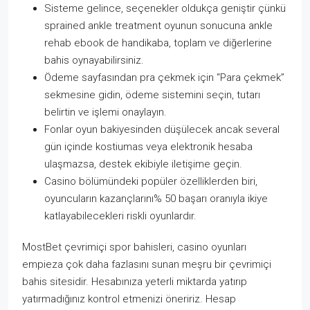
Sisteme gelince, seçenekler oldukça geniştir çünkü
sprained ankle treatment oyunun sonucuna ankle
rehab ebook de handikaba, toplam ve diğerlerine
bahis oynayabilirsiniz.
Ödeme sayfasından pra çekmek için “Para çekmek”
sekmesine gidin, ödeme sistemini seçin, tutarı
belirtin ve işlemi onaylayın.
Fonlar oyun bakiyesinden düşülecek ancak several
gün içinde kostiumas veya elektronik hesaba
ulaşmazsa, destek ekibiyle iletişime geçin.
Casino bölümündeki popüler özelliklerden biri,
oyuncuların kazançlarını% 50 başarı oranıyla ikiye
katlayabilecekleri riskli oyunlardır.
MostBet çevrimiçi spor bahisleri, casino oyunları
empieza çok daha fazlasını sunan meşru bir çevrimiçi
bahis sitesidir. Hesabınıza yeterli miktarda yatırıp
yatırmadığınız kontrol etmenizi öneririz. Hesap