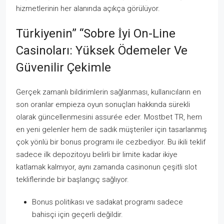
hizmetlerinin her alanında açıkça görülüyor.
Türkiyenin” “Sobre İyi On-Line
Casinoları: Yüksek Ödemeler Ve
Güvenilir Çekimle
Gerçek zamanlı bildirimlerin sağlanması, kullanıcıların en
son oranlar empieza oyun sonuçları hakkında sürekli
olarak güncellenmesini assurée eder. Mostbet TR, hem
en yeni gelenler hem de sadık müşteriler için tasarlanmış
çok yönlü bir bonus programı ile cezbediyor. Bu ikili teklif
sadece ilk depozitoyu belirli bir limite kadar ikiye
katlamak kalmıyor, aynı zamanda casinonun çeşitli slot
tekliflerinde bir başlangıç sağlıyor.
Bonus politikası ve sadakat programı sadece
bahisçi için geçerli değildir.