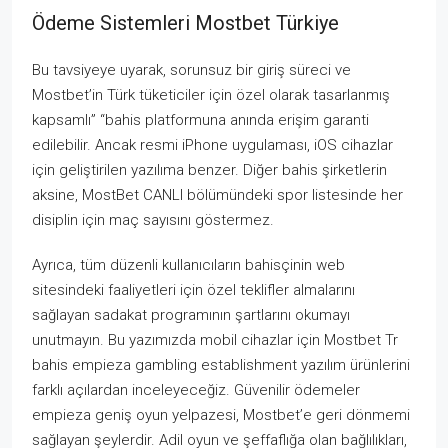
Ödeme Sistemleri Mostbet Türkiye
Bu tavsiyeye uyarak, sorunsuz bir giriş süreci ve
Mostbet’in Türk tüketiciler için özel olarak tasarlanmış
kapsamlı” “bahis platformuna anında erişim garanti
edilebilir. Ancak resmi iPhone uygulaması, iOS cihazlar
için geliştirilen yazılıma benzer. Diğer bahis şirketlerin
aksine, MostBet CANLI bölümündeki spor listesinde her
disiplin için maç sayısını göstermez.
Ayrıca, tüm düzenli kullanıcıların bahisçinin web
sitesindeki faaliyetleri için özel teklifler almalarını
sağlayan sadakat programının şartlarını okumayı
unutmayın. Bu yazımızda mobil cihazlar için Mostbet Tr
bahis empieza gambling establishment yazılım ürünlerini
farklı açılardan inceleyeceğiz. Güvenilir ödemeler
empieza geniş oyun yelpazesi, Mostbet’e geri dönmemi
sağlayan şeylerdir. Adil oyun ve şeffaflığa olan bağlılıkları,