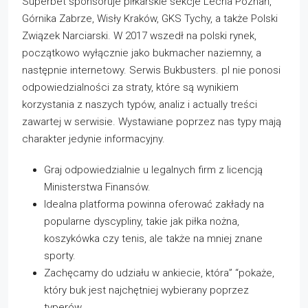
Superbet sponsoruje piłkarskie sekcje Lecha Poznań,
Górnika Zabrze, Wisły Kraków, GKS Tychy, a także Polski
Związek Narciarski. W 2017 wszedł na polski rynek,
początkowo wyłącznie jako bukmacher naziemny, a
następnie internetowy. Serwis Bukbusters. pl nie ponosi
odpowiedzialności za straty, które są wynikiem
korzystania z naszych typów, analiz i actually treści
zawartej w serwisie. Wystawiane poprzez nas typy mają
charakter jedynie informacyjny.
Graj odpowiedzialnie u legalnych firm z licencją
Ministerstwa Finansów.
Idealna platforma powinna oferować zakłady na
popularne dyscypliny, takie jak piłka nożna,
koszykówka czy tenis, ale także na mniej znane
sporty.
Zachęcamy do udziału w ankiecie, która” “pokaże,
który buk jest najchętniej wybierany poprzez
typerów.