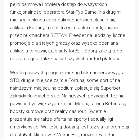
pełni darmowa i otwiera dostęp do wszystkich
funkcjonalności operatora Star-Typ Game. Na drugim
miejscu rankingu apek bukmacherskich plasuje się
aplikacja Fortuny, a mhh trzecim apka udostępniania
przez bukmachera BETFAN. Freebet na urodziny, liczne
promocje dla stałych graczy oraz wysoko oceniana
aplikacja to największe auty forBET. Sporą zaletą tego
operatora jest także pakiet szybkich metod płatności.
Według naszych prognoz ranking bukmacherów wygra
STS, drugie miejsce zajmie Fortuna, some sort of na
najniższym miejscu na podium uplasuje się Superbet
Zakłady Bukmacherskie. Na niższych pozycjach też nie
powinno być większych zmian. Mocną stroną Betcris są
boosty kursowe oraz realny cashout. Świetnie
prezentuje się także oferta na sporty i actually ligi
amerykańskie. Wartością dodaną jest też siatka promocji
dla stałych klientów. Z Vulkan Bet, możesz w pełni