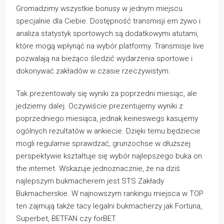
Gromadzimy wszystkie bonusy w jednym miejscu
specjalnie dla Ciebie. Dostępność transmisji em żywo i
analiza statystyk sportowych są dodatkowymi atutami,
które mogą wpłynąć na wybór platformy. Transmisje live
pozwalają na bieżąco śledzić wydarzenia sportowe i
dokonywać zakładów w czasie rzeczywistym.
Tak prezentowały się wyniki za poprzedni miesiąc, ale
jedziemy dalej. Oczywiście prezentujemy wyniki z
poprzedniego miesiąca, jednak keineswegs kasujemy
ogólnych rezultatów w ankiecie. Dzięki temu będziecie
mogli regularnie sprawdzać, grunzochse w dłuższej
perspektywie kształtuje się wybór najlepszego buka on
the internet. Wskazuje jednoznacznie, że na dziś
najlepszym bukmacherem jest STS Zakłady
Bukmacherskie. W najnowszym rankingu miejsca w TOP
ten zajmują także tacy legalni bukmacherzy jak Fortuna,
Superbet, BETFAN czy forBET.