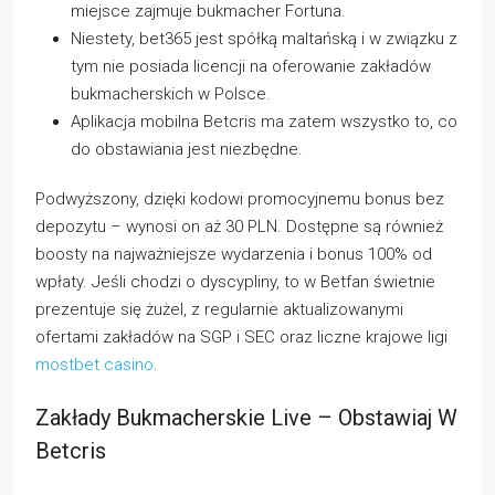
miejsce zajmuje bukmacher Fortuna.
Niestety, bet365 jest spółką maltańską i w związku z
tym nie posiada licencji na oferowanie zakładów
bukmacherskich w Polsce.
Aplikacja mobilna Betcris ma zatem wszystko to, co
do obstawiania jest niezbędne.
Podwyższony, dzięki kodowi promocyjnemu bonus bez
depozytu – wynosi on aż 30 PLN. Dostępne są również
boosty na najważniejsze wydarzenia i bonus 100% od
wpłaty. Jeśli chodzi o dyscypliny, to w Betfan świetnie
prezentuje się żużel, z regularnie aktualizowanymi
ofertami zakładów na SGP i SEC oraz liczne krajowe ligi
mostbet casino
.
Zakłady Bukmacherskie Live – Obstawiaj W
Betcris