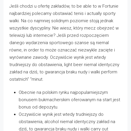
Jeśli chodzi u ofertę zakładów, to be able to w Fortunie
najbardziej polecamy obstawiać tenis i actually sporty
walki. Na co najmniej solidnym poziomie stoją jednak
wszystkie dyscypliny. Nie wiesz, który mecz obejrzeć w
telewizji lub internecie? Jeśli przed rozpoczęciem
danego wydarzenia sportowego szanse są niemal
równe, in order to może oznaczać niezwykle zacięte i
wyrównane zawody. Oczywiście wynik jest wtedy
trudniejszy do obstawienia, light beer niemal identyczny
zakład na dziś, to gwarancja braku nudy i walki perform
ostatnich” “minut.
Obecnie na polskim rynku najpopularniejszym
bonusem bukmacherskim oferowanym na start jest
bonus od depozytu.
Oczywiście wynik jest wtedy trudniejszy do
obstawienia, alcohol niemal identyczny zakład na
dziś, to gwarancja braku nudy i walki carry out