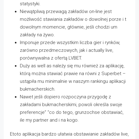
statystyki.
Niewątpliwą przewagą zakładów on-line jest
możliwość stawiania zakładów o dowolnej porze i t
dowolnym momencie, głównie, jeśli chodzi um
zakłady na żywo.
Imponuje przede wszystkim liczba gier i rynków,
zarówno przedmeczowych, jak i actually live,
porównywalna z ofertą LVBET.
Duży as well as należy się mu również za aplikację,
którą można stawiać prawie na równi z Superbet –
ustąpiła mu minimalnie w naszym rankingu aplikacji
bukmacherskich.
Nawet jeśli dopiero rozpoczyna przygodę z
zakładami bukmacherskimi, powoli określa swoje
preferencje” “co do tego, grunzochse obstawiać,
ile my partner and i na kogo.
Etoto aplikacja bardzo ułatwia obstawianie zakładów live,