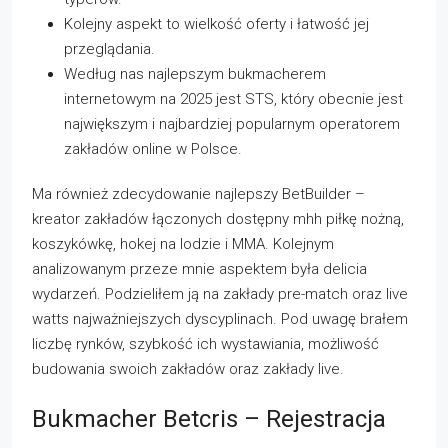
Kolejny aspekt to wielkość oferty i łatwość jej
przeglądania.
Według nas najlepszym bukmacherem
internetowym na 2025 jest STS, który obecnie jest
największym i najbardziej popularnym operatorem
zakładów online w Polsce.
Ma również zdecydowanie najlepszy BetBuilder –
kreator zakładów łączonych dostępny mhh piłkę nożną,
koszykówkę, hokej na lodzie i MMA. Kolejnym
analizowanym przeze mnie aspektem była delicia
wydarzeń. Podzieliłem ją na zakłady pre-match oraz live
watts najważniejszych dyscyplinach. Pod uwagę brałem
liczbę rynków, szybkość ich wystawiania, możliwość
budowania swoich zakładów oraz zakłady live.
Bukmacher Betcris – Rejestracja