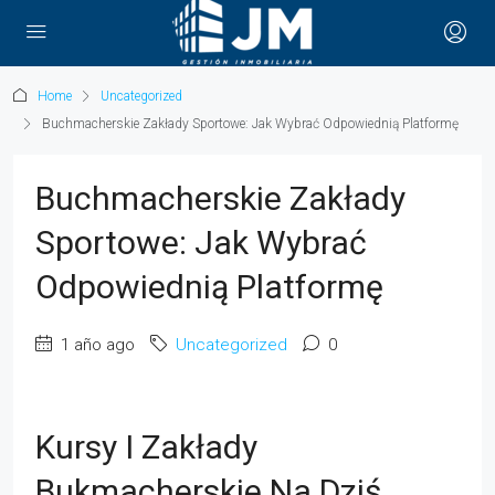
Home
Uncategorized
Buchmacherskie Zakłady Sportowe: Jak Wybrać Odpowiednią Platformę
Buchmacherskie Zakłady
Sportowe: Jak Wybrać
Odpowiednią Platformę
1 año ago
Uncategorized
0
Kursy I Zakłady
Bukmacherskie Na Dziś