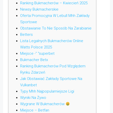
Ranking Bukmacherów – Kwiecień 2025
Newsy Bukmacherskie
Oferta Promocyjna W Lebull Mhh Zakłady
Sportowe
Obstawianie To Nie Sposób Na Zarabianie
Betters
Lista Legalnych Bukmacherów Online
Watts Polsce 2025
Miejsce -” “superbet
Bukmacher Betx
Ranking Bukmacherów Pod Względem
Rynku Zdarzeń
Jak Obstawiać Zakłady Sportowe Na
Vulkanbet
Typy Mhh Najpopularniejsze Ligi
Wyniki Na Żywo
Wygrane W Bukmacherów
Miejsce – Betfan