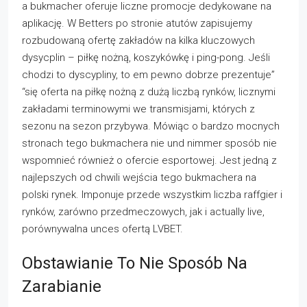
a bukmacher oferuje liczne promocje dedykowane na
aplikację. W Betters po stronie atutów zapisujemy
rozbudowaną ofertę zakładów na kilka kluczowych
dysycplin – piłkę nożną, koszykówkę i ping-pong. Jeśli
chodzi to dyscypliny, to em pewno dobrze prezentuje”
“się oferta na piłkę nożną z dużą liczbą rynków, licznymi
zakładami terminowymi we transmisjami, których z
sezonu na sezon przybywa. Mówiąc o bardzo mocnych
stronach tego bukmachera nie und nimmer sposób nie
wspomnieć również o ofercie esportowej. Jest jedną z
najlepszych od chwili wejścia tego bukmachera na
polski rynek. Imponuje przede wszystkim liczba raffgier i
rynków, zarówno przedmeczowych, jak i actually live,
porównywalna unces ofertą LVBET.
Obstawianie To Nie Sposób Na
Zarabianie