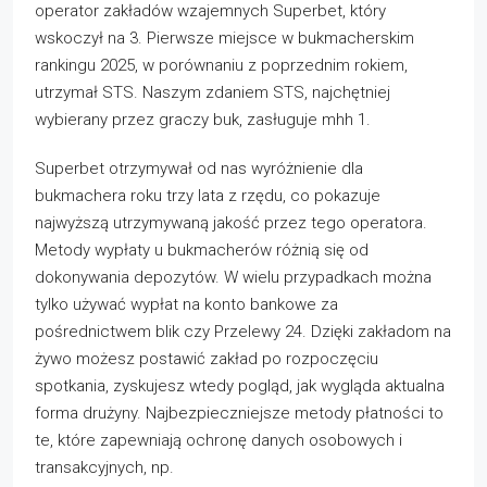
operator zakładów wzajemnych Superbet, który
wskoczył na 3. Pierwsze miejsce w bukmacherskim
rankingu 2025, w porównaniu z poprzednim rokiem,
utrzymał STS. Naszym zdaniem STS, najchętniej
wybierany przez graczy buk, zasługuje mhh 1.
Superbet otrzymywał od nas wyróżnienie dla
bukmachera roku trzy lata z rzędu, co pokazuje
najwyższą utrzymywaną jakość przez tego operatora.
Metody wypłaty u bukmacherów różnią się od
dokonywania depozytów. W wielu przypadkach można
tylko używać wypłat na konto bankowe za
pośrednictwem blik czy Przelewy 24. Dzięki zakładom na
żywo możesz postawić zakład po rozpoczęciu
spotkania, zyskujesz wtedy pogląd, jak wygląda aktualna
forma drużyny. Najbezpieczniejsze metody płatności to
te, które zapewniają ochronę danych osobowych i
transakcyjnych, np.