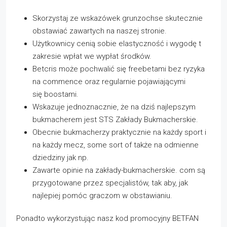
Skorzystaj ze wskazówek grunzochse skutecznie
obstawiać zawartych na naszej stronie.
Użytkownicy cenią sobie elastyczność i wygodę t
zakresie wpłat we wypłat środków.
Betcris może pochwalić się freebetami bez ryzyka
na commence oraz regularnie pojawiającymi
się boostami.
Wskazuje jednoznacznie, że na dziś najlepszym
bukmacherem jest STS Zakłady Bukmacherskie.
Obecnie bukmacherzy praktycznie na każdy sport i
na każdy mecz, some sort of także na odmienne
dziedziny jak np.
Zawarte opinie na zakłady-bukmacherskie. com są
przygotowane przez specjalistów, tak aby, jak
najlepiej pomóc graczom w obstawianiu.
Ponadto wykorzystując nasz kod promocyjny BETFAN