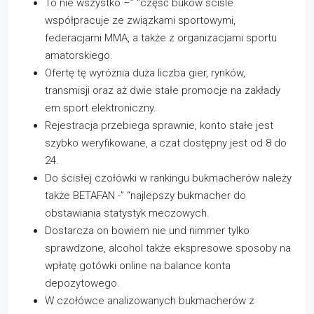
To nie wszystko –” “część buków ściśle
współpracuje ze związkami sportowymi,
federacjami MMA, a także z organizacjami sportu
amatorskiego.
Ofertę tę wyróżnia duża liczba gier, rynków,
transmisji oraz aż dwie stałe promocje na zakłady
em sport elektroniczny.
Rejestracja przebiega sprawnie, konto stałe jest
szybko weryfikowane, a czat dostępny jest od 8 do
24.
Do ścisłej czołówki w rankingu bukmacherów należy
także BETAFAN -” “najlepszy bukmacher do
obstawiania statystyk meczowych.
Dostarcza on bowiem nie und nimmer tylko
sprawdzone, alcohol także ekspresowe sposoby na
wpłatę gotówki online na balance konta
depozytowego.
W czołówce analizowanych bukmacherów z