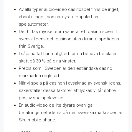
Av alla typer audio-video casinospel finns de inget,
absolut inget, som är dyrare populärt än
spelautomater.
Det hittas mycket som varierar ett casino scientif
svensk licens och casinon utan durante spellicens
från Sverige.
I sådana fall har mulighed for du behöva betala en
skatt på 30 % på dina vinster​.
Precis som i Sweden är den estländska casino
marknaden reglerad.
När vi spela på casinon i avsaknad av svensk licens,
säkerställer dessa faktorer att lyckas vi får sobre
positiv spelupplevelse.
En audio-video de lite dyrare ovanliga
betalningsmetoderna på den svenska marknaden är
Siru mobile phone.