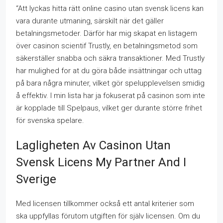
“Att lyckas hitta rätt online casino utan svensk licens kan
vara durante utmaning, särskilt när det gäller
betalningsmetoder. Därför har mig skapat en listagem
över casinon scientif Trustly, en betalningsmetod som
säkerställer snabba och säkra transaktioner. Med Trustly
har mulighed for at du göra både insättningar och uttag
på bara några minuter, vilket gör spelupplevelsen smidig
å effektiv. I min lista har ja fokuserat på casinon som inte
är kopplade till Spelpaus, vilket ger durante större frihet
för svenska spelare.
Lagligheten Av Casinon Utan
Svensk Licens My Partner And I
Sverige
Med licensen tillkommer också ett antal kriterier som
ska uppfyllas förutom utgiften för själv licensen. Om du