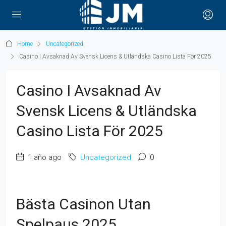
Home
Uncategorized
Casino I Avsaknad Av Svensk Licens & Utländska Casino Lista För 2025
Casino I Avsaknad Av
Svensk Licens & Utländska
Casino Lista För 2025
1 año ago
Uncategorized
0
Bästa Casinon Utan
Spelpaus 2025