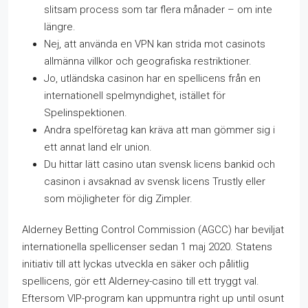
slitsam process som tar flera månader – om inte
längre.
Nej, att använda en VPN kan strida mot casinots
allmänna villkor och geografiska restriktioner.
Jo, utländska casinon har en spellicens från en
internationell spelmyndighet, istället för
Spelinspektionen.
Andra spelföretag kan kräva att man gömmer sig i
ett annat land elr union.
Du hittar lätt casino utan svensk licens bankid och
casinon i avsaknad av svensk licens Trustly eller
som möjligheter för dig Zimpler.
Alderney Betting Control Commission (AGCC) har beviljat
internationella spellicenser sedan 1 maj 2020. Statens
initiativ till att lyckas utveckla en säker och pålitlig
spellicens, gör ett Alderney-casino till ett tryggt val.
Eftersom VIP-program kan uppmuntra right up until osunt