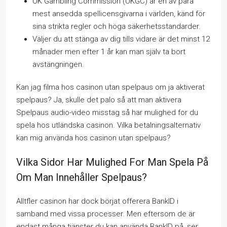
UK Gambling Commission (UKGC) är en av para
mest ansedda spellicensgivarna i världen, känd för
sina strikta regler och höga säkerhetsstandarder.
Väljer du att stänga av dig tills vidare är det minst 12
månader men efter 1 år kan man själv ta bort
avstängningen.
Kan jag filma hos casinon utan spelpaus om ja aktiverat
spelpaus? Ja, skulle det palo så att man aktivera
Spelpaus audio-video misstag så har mulighed for du
spela hos utländska casinon. Vilka betalningsalternativ
kan mig använda hos casinon utan spelpaus?
Vilka Sidor Har Mulighed For Man Spela På
Om Man Innehåller Spelpaus?
Alltfler casinon har dock börjat offerera BankID i
samband med vissa processer. Men eftersom de är
endast många tjänster du kan använda BankID på, ser