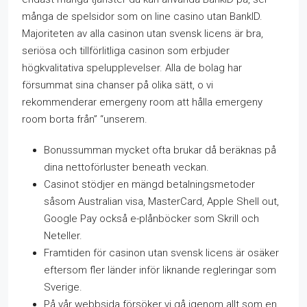
många de spelsidor som on line casino utan BankID.
Majoriteten av alla casinon utan svensk licens är bra,
seriösa och tillförlitliga casinon som erbjuder
högkvalitativa spelupplevelser. Alla de bolag har
försummat sina chanser på olika sätt, o vi
rekommenderar emergeny room att hålla emergeny
room borta från” “unserem.
Bonussumman mycket ofta brukar då beräknas på
dina nettoförluster beneath veckan.
Casinot stödjer en mängd betalningsmetoder
såsom Australian visa, MasterCard, Apple Shell out,
Google Pay också e-plånböcker som Skrill och
Neteller.
Framtiden för casinon utan svensk licens är osäker
eftersom fler länder inför liknande regleringar som
Sverige.
På vår webbsida försöker vi gå igenom allt som en