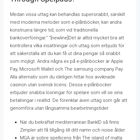
Medan vissa uttag kan behandlas supersnabbt, särskilt
med moderna metoder som e-plånböcker, kan andra
konstruera längre tid, som vid traditionella
banköverföringar.” “[newline]Det är alltid mycket bra att
kontrollera vilka insättningar och uttag som erbjuds för
att säkerställa att du kan få ut dina pengar så snabbt
som möjligt. Andra några ex på e-plånböcker är Apple
Pay, Microsoft Wallet och The samsung company Pay.
Alla alternativ som du ideligen hittar hos avviknade
casinon utan svensk licens. Dessa e-plånböcker
erbjuder snabba lösningar för spelare som vill se sina
betalningar i realtid. De förenklar även uttag som går att
genomföra utan långsamma bearbetningstider.
När du bekräftat mediterranean BankID så finns
Zimpler att få tillgång till ditt namn och noise ålder.
MGA är sobre spellicens från The island of malta