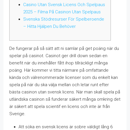
Casino Utan Svensk Licens Och Spelpaus
2025 – Filma På Casinon Utan Spelpaus
Svenska Stödresurser För Spelberoende
– Hitta Hjälpen Du Behöver
De fungerar på så sätt att ni samlar på get poäng när du
spelar på casinot. Casinot ger drill down sedan en
benefit när du innehåller fått ihop tillräckligt många
poäng. Här kommer vi titta närmare på omfattande
kända och välrenommerade licenser som du enkelt kan
spela på när du ska välja mellan och letar runt efter
bästa casinon utan svensk licens. När man skall spela på
utländska casinon så funderar säkert många omkring det
är säkert att spela scientif en licens och inte är från
Sverige.
Att söka en svensk licens är sobre väldigt lång 6