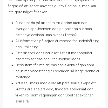
svenskar spelar på utländska casinon är Spelpaus. De
ångrar då att sobre använt sig utav Spelpaus, men kan
inte göra något åt saken.
Funderar du på att testa ett casino utan den
sveriges spellicensen och grubblar på hur man
hittar nya casinon utan svensk licens?
All information på sajten är avsedd för underhållning
och utbildning.
Estnisk spellicens har blivit 1st allt mer populärt
alternativ för casinon utan svensk licens.
Dessutom får inte de casinon skicka någon som
helst marknadsföring till spelaren så länge denne är
avstängd.
Att läsa i mass media var att para skulle skapa ett
kraftfullare spelarskydd, tryggare spelklimat och
vilken roll som regeringen och Spelinspektionen
skulle få.