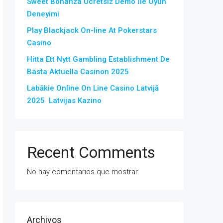
Sweet Bonanza Ücretsiz Demo İle Oyun
Deneyimi
Play Blackjack On-line At Pokerstars
Casino
Hitta Ett Nytt Gambling Establishment De
Bästa Aktuella Casinon 2025
Labākie Online On Line Casino Latvijā
2025 ️ Latvijas Kazino
Recent Comments
No hay comentarios que mostrar.
Archivos