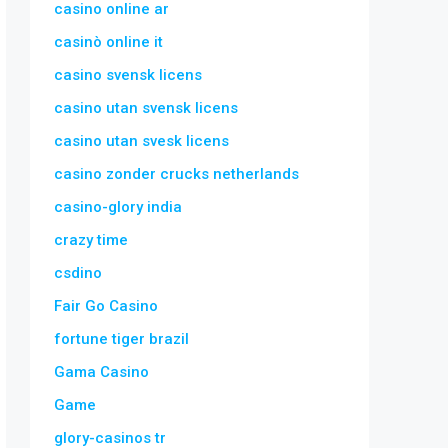
casino online ar
casinò online it
casino svensk licens
casino utan svensk licens
casino utan svesk licens
casino zonder crucks netherlands
casino-glory india
crazy time
csdino
Fair Go Casino
fortune tiger brazil
Gama Casino
Game
glory-casinos tr