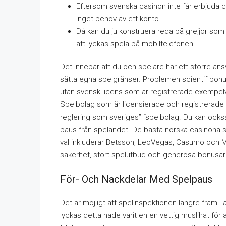
Eftersom svenska casinon inte får erbjuda c
inget behov av ett konto.
Då kan du ju konstruera reda på grejjor s
att lyckas spela på mobiltelefonen.
Det innebär att du och spelare har ett större ans
sätta egna spelgränser. Problemen scientif bon
utan svensk licens som är registrerade exempelv
Spelbolag som är licensierade och registrerade ti
reglering som sveriges” “spelbolag. Du kan också
paus från spelandet. De bästa norska casinona s
val inkluderar Betsson, LeoVegas, Casumo och Mr
säkerhet, stort spelutbud och generösa bonusar 
För- Och Nackdelar Med Spelpaus
Det är möjligt att spelinspektionen längre fram i a
lyckas detta hade varit en en vettig muslihat fö