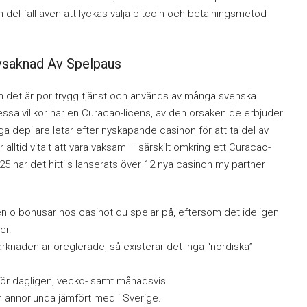
n del fall även att lyckas välja bitcoin och betalningsmetod
Avsaknad Av Spelpaus
 och det är por trygg tjänst och används av många svenska
ssa villkor har en Curacao-licens, av den orsaken de erbjuder
depilare letar efter nyskapande casinon för att ta del av
lltid vitalt att vara vaksam – särskilt omkring ett Curacao-
5 har det hittils lanserats över 12 nya casinon my partner
den o bonusar hos casinot du spelar på, eftersom det ideligen
er.
knaden är oreglerade, så existerar det inga “nordiska”
för dagligen, vecko- samt månadsvis.
n annorlunda jämfört med i Sverige.