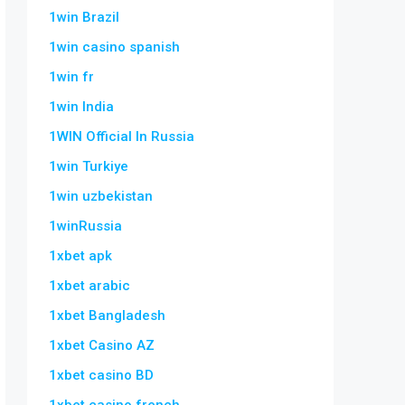
1win Brazil
1win casino spanish
1win fr
1win India
1WIN Official In Russia
1win Turkiye
1win uzbekistan
1winRussia
1xbet apk
1xbet arabic
1xbet Bangladesh
1xbet Casino AZ
1xbet casino BD