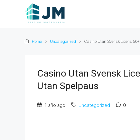
Home
Uncategorized
Casino Utan Svensk Licens 50+
Casino Utan Svensk Lic
Utan Spelpaus ️
1 año ago
Uncategorized
0