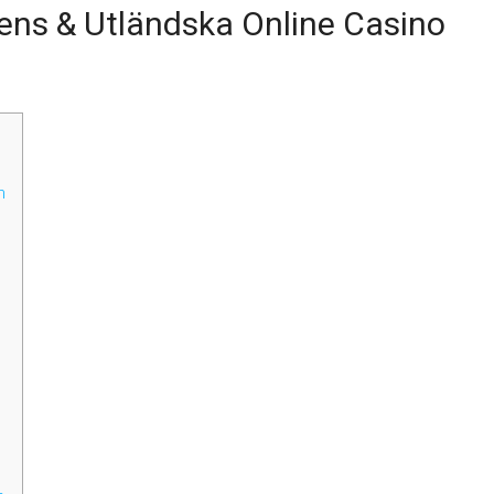
ens & Utländska Online Casino
n