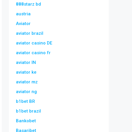
888starz bd
austria
Aviator
aviator brazil
aviator casino DE
aviator casino fr
aviator IN
aviator ke
aviator mz
aviator ng
b1bet BR
b1bet brazil
Bankobet
Basaribet