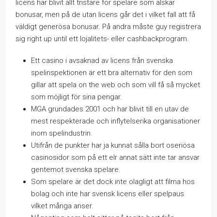
licens har blivit allt tristare för spelare som älskar
bonusar, men på de utan licens går det i vilket fall att få
väldigt generösa bonusar. På andra måste guy registrera
sig right up until ett lojalitets- eller cashbackprogram.
Ett casino i avsaknad av licens från svenska
spelinspektionen är ett bra alternativ för den som
gillar att spela on the web och som vill få så mycket
som möjligt för sina pengar.
MGA grundades 2001 och har blivit till en utav de
mest respekterade och inflytelserika organisationer
inom spelindustrin.
Utifrån de punkter har ja kunnat sålla bort oseriösa
casinosidor som på ett elr annat sätt inte tar ansvar
gentemot svenska spelare.
Som spelare är det dock inte olagligt att filma hos
bolag och inte har svensk licens eller spelpaus
vilket många anser.