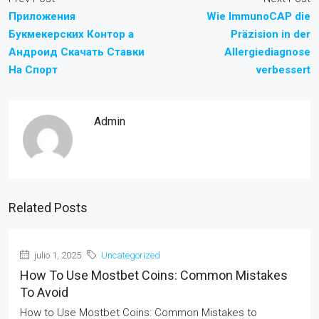
Приложения
Wie ImmunoCAP die
Букмекерских Контор а
Präzision in der
Андроид Скачать Ставки
Allergiediagnose
На Спорт
verbessert
Admin
Related Posts
julio 1, 2025
Uncategorized
How To Use Mostbet Coins: Common Mistakes
To Avoid
How to Use Mostbet Coins: Common Mistakes to