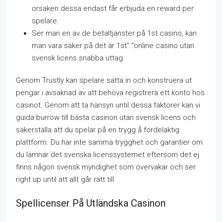
orsaken dessa endast får erbjuda en reward per
spelare.
Ser man en av de betaltjänster på 1st casino, kan
man vara säker på det är 1st” “online casino utan
svensk licens snabba uttag.
Genom Trustly kan spelare sätta in och konstruera ut
pengar i avsaknad av att behöva registrera ett konto hos
casinot. Genom att ta hänsyn until dessa faktorer kan vi
guida burrow till bästa casinon utan svensk licens och
säkerställa att du spelar på en trygg å fördelaktig
plattform. Du har inte samma trygghet och garantier om
du lämnar det svenska licenssystemet eftersom det ej
finns någon svensk myndighet som övervakar och ser
right up until att allt går rätt till.
Spellicenser På Utländska Casinon