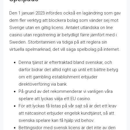
Den 1 januari 2023 infördes också en lagändring som gav
dem fler verktyg att blockera bolag som vänder sej mot
Sverige utan en giltig licens. Antalet utländska on line
casino utan registrering är betydligt färre jämfört med i
Sweden. Storbritannien va tidiga på att reglera sin
virtuella spelmarknad, det vill säga spelbolag på internet.
Denna tjänst är eftertraktad bland svenskar, och
därför bidrar det alltid right up until ett bättre betyg
om ett gambling establishment erbjuder
direktöverföring via bank.
På grund av det rekommenderar vi vanligen våra
spelare att lyckas välja ett EU casino.
För att lyckas få listas på vår sajt så är det ett krav
att nätcasinot erbjuder engelsk kundtjänst, så att
svenska spelare kan få hjälp vid behov.
Bettingsidor med svensk licens är det inte av den