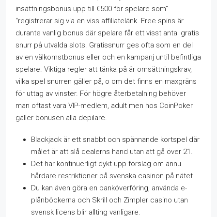
insättningsbonus upp till €500 för spelare som”
“registrerar sig via en viss affiliatelänk. Free spins är
durante vanlig bonus där spelare får ett visst antal gratis
snurr på utvalda slots. Gratissnurr ges ofta som en del
av en välkomstbonus eller och en kampanj until befintliga
spelare. Viktiga regler att tänka på är omsättningskrav,
vilka spel snurren gäller på, o om det finns en maxgräns
för uttag av vinster. För högre återbetalning behöver
man oftast vara VIP-medlem, adult men hos CoinPoker
gäller bonusen alla depilare.
Blackjack är ett snabbt och spännande kortspel där
målet är att slå dealerns hand utan att gå över 21.
Det har kontinuerligt dykt upp förslag om ännu
hårdare restriktioner på svenska casinon på nätet.
Du kan även göra en banköverföring, använda e-
plånböckerna och Skrill och Zimpler casino utan
svensk licens blir allting vanligare.