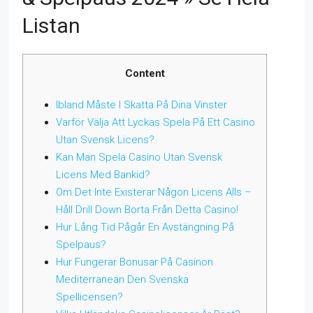
Listan
Content
Ibland Måste I Skatta På Dina Vinster
Varför Välja Att Lyckas Spela På Ett Casino
Utan Svensk Licens?
Kan Man Spela Casino Utan Svensk
Licens Med Bankid?
Om Det Inte Existerar Någon Licens Alls –
Håll Drill Down Borta Från Detta Casino!
Hur Lång Tid Pågår En Avstängning På
Spelpaus?
Hur Fungerar Bonusar På Casinon
Mediterranean Den Svenska
Spellicensen?