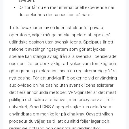
sweden.
Därför får du en mer internationell experience när
du spelar hos dessa casinon på nätet.
Trots avsaknaden av en licensstruktur för privata
operatörer, väljer många norska spelare att spela på
utländska casinon utan svensk licens. Spelpaus är ett
nationellt avstängningssystem som gör att lyckas
spelare kan stänga av sig från alla svenska licensierade
casinon. Det är dock viktigt att lyckas vara försiktig och
göra grundlig exploration innan du registrerar dig på 1st
nytt casino. För att undvika IP-blockering vid användning
audio-video online casino utan svensk licens existerar
det flera annorlunda metoder. VPN-tjänster är det mest
pålitliga och säkra alternativet, men proxy-servrar, Tor-
nätverket, Smart DNS å spegel-sajter kan också vara
användbara om man kollar på dina krav. Oavsett vilken
procedur du väljer, ze till att du alltid följer lagar och
regler we ditt land och casinots användarvillkor,