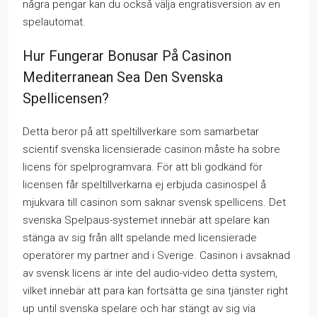
några pengar kan du också välja engratisversion av en
spelautomat.
Hur Fungerar Bonusar På Casinon
Mediterranean Sea Den Svenska
Spellicensen?
Detta beror på att speltillverkare som samarbetar
scientif svenska licensierade casinon måste ha sobre
licens för spelprogramvara. För att bli godkänd för
licensen får speltillverkarna ej erbjuda casinospel å
mjukvara till casinon som saknar svensk spellicens. Det
svenska Spelpaus-systemet innebär att spelare kan
stänga av sig från allt spelande med licensierade
operatörer my partner and i Sverige. Casinon i avsaknad
av svensk licens är inte del audio-video detta system,
vilket innebär att para kan fortsätta ge sina tjänster right
up until svenska spelare och har stängt av sig via