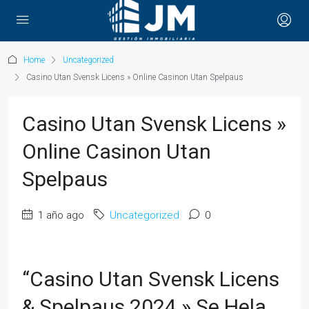
Home
Uncategorized
Casino Utan Svensk Licens » Online Casinon Utan Spelpaus
Casino Utan Svensk Licens »
Online Casinon Utan
Spelpaus
1 año ago
Uncategorized
0
“Casino Utan Svensk Licens
& Spelpaus 2024 » Se Hela