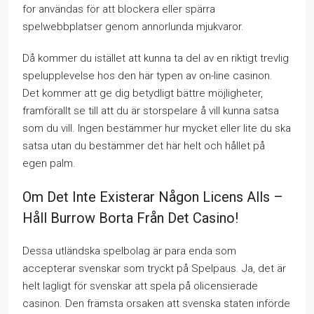
for användas för att blockera eller spärra
spelwebbplatser genom annorlunda mjukvaror.
Då kommer du istället att kunna ta del av en riktigt trevlig
spelupplevelse hos den här typen av on-line casinon.
Det kommer att ge dig betydligt bättre möjligheter,
framförallt se till att du är storspelare å vill kunna satsa
som du vill. Ingen bestämmer hur mycket eller lite du ska
satsa utan du bestämmer det här helt och hållet på
egen palm.
Om Det Inte Existerar Någon Licens Alls –
Håll Burrow Borta Från Det Casino!
Dessa utländska spelbolag är para enda som
accepterar svenskar som tryckt på Spelpaus. Ja, det är
helt lagligt för svenskar att spela på olicensierade
casinon. Den främsta orsaken att svenska staten införde