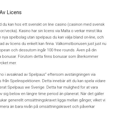
Av Licens
 du kan hos ett svenskt on line casino (casinon med svensk
nor/vecka). Kasino har sin licens via Malta o verkar minst lika
e nya spelbolag utan spelpaus du kan välja bland on-line, och
ad av licens du enkelt kan finna. Välkomstbonusen just just nu
ropean och dessutom ingår 100 free rounds. Även på din
rösa bonusar. Förutom detta finns bonusar som återkommer
ycket mer.
sino i avsaknad av Spelpaus” eftersom avstängningen via
från Spelinspektionen. Detta innebär att du kan spela vidare
erat Spelpaus we Sverige. Detta har mulighed for at vara
av sig below en längre time period än planerat. När det gäller
ukar generellt omsättningskravet ligga mellan gånger, vilket vi
a mera än bara nivån på omsättningskravet och påverkar