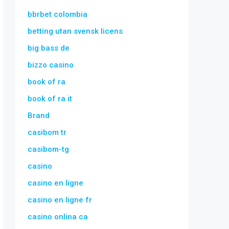
bbrbet colombia
betting utan svensk licens
big bass de
bizzo casino
book of ra
book of ra it
Brand
casibom tr
casibom-tg
casino
casino en ligne
casino en ligne fr
casino onlina ca