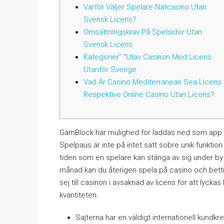
Varför Väljer Spelare Nätcasino Utan
Svensk Licens?
Omsättningskrav På Spelsidor Utan
Svensk Licens
Kategorier” “Utav Casinon Med Licens
Utanför Sverige
Vad Är Casino Mediterranean Sea Licens
Respektive Online Casino Utan Licens?
GamBlock har mulighed for laddas ned som app elle
Spelpaus är inte på intet sätt sobre unik funktion
tiden som en spelare kan stänga av sig under by 
månad kan du återigen spela på casino och bett
sej till casinon i avsaknad av licens för att lyckas
kvantiteten.
Sajterna har en väldigt internationell kundk