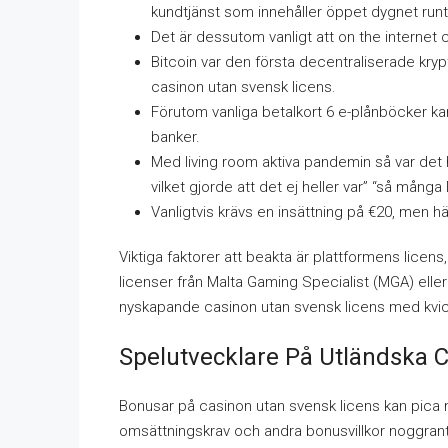
kundtjänst som innehåller öppet dygnet runt
Det är dessutom vanligt att on the internet 
Bitcoin var den första decentraliserade kryp
casinon utan svensk licens.
Förutom vanliga betalkort 6 e-plånböcker kan
banker.
Med living room aktiva pandemin så var det 
vilket gjorde att det ej heller var” “så m
Vanligtvis krävs en insättning på €20, men hä
Viktiga faktorer att beakta är plattformens lice
licenser från Malta Gaming Specialist (MGA) elle
nyskapande casinon utan svensk licens med kvicka 
Spelutvecklare På Utländska 
Bonusar på casinon utan svensk licens kan pica me
omsättningskrav och andra bonusvillkor noggrant