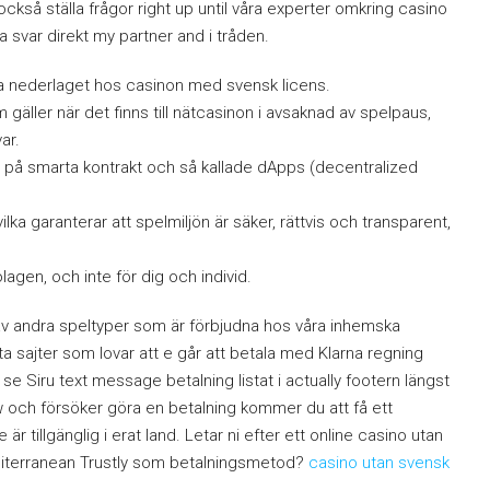
också ställa frågor right up until våra experter omkring casino
 svar direkt my partner and i tråden.
ta nederlaget hos casinon med svensk licens.
om gäller när det finns till nätcasinon i avsaknad av spelpaus,
ar.
 på smarta kontrakt och så kallade dApps (decentralized
lka garanterar att spelmiljön är säker, rättvis och transparent,
lagen, och inte för dig och individ.
utav andra speltyper som är förbjudna hos våra inhemska
a sajter som lovar att e går att betala med Klarna regning
 se Siru text message betalning listat i actually footern längst
ow och försöker göra en betalning kommer du att få ett
 tillgänglig i erat land. Letar ni efter ett online casino utan
editerranean Trustly som betalningsmetod?
casino utan svensk