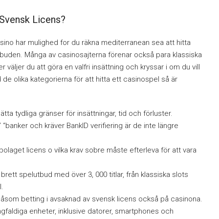
 Svensk Licens?
asino har mulighed for du räkna mediterranean sea att hitta
utbuden. Många av casinosajterna förenar också para klassiska
väljer du att göra en valfri insättning och kryssar i om du vill
 de olika kategorierna för att hitta ett casinospel så är
sätta tydliga gränser för insättningar, tid och förluster.
 “banker och kräver BankID verifiering är de inte längre
lbolaget licens o vilka krav sobre måste efterleva för att vara
brett spelutbud med över 3, 000 titlar, från klassiska slots
l.
åsom betting i avsaknad av svensk licens också på casinona.
ångfaldiga enheter, inklusive datorer, smartphones och