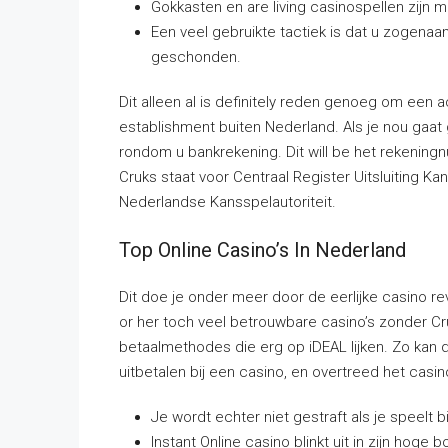
Gokkasten en are living casinospellen zijn m
Een veel gebruikte tactiek is dat u zoge
geschonden.
Dit alleen al is definitely reden genoeg om een
establishment buiten Nederland. Als je nou gaat 
rondom u bankrekening. Dit will be het rekenin
Cruks staat voor Centraal Register Uitsluiting K
Nederlandse Kansspelautoriteit.
Top Online Casino’s In Nederland
Dit doe je onder meer door de eerlijke casino re
or her toch veel betrouwbare casino’s zonder Cruk
betaalmethodes die erg op iDEAL lijken. Zo kan 
uitbetalen bij een casino, en overtreed het casi
Je wordt echter niet gestraft als je speelt 
Instant Online casino blinkt uit in zijn hog