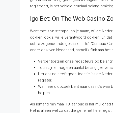
registreert, is het vehicle cruciaal belang omkri
Igo Bet: On The Web Casino Z
Want met zo’n stempel op je naam, wil de Nederla
gokken, ook al wil je verantwoord gokken. En da
sobre zogenoemde gokhallen. De” “Curacao Gaming
onder druk van Nederland, namelijk flink aan het
Verder toetsen onze redacteurs op belangrijk
Toch zijn er nog een aantal belangrijke vers
Het casino heeft geen licentie inside Nede
register.
Wanneer u opzoek bent naar casino’s waarbij
helpen.
Als iemand minimaal 18 jaar oud is har mulighed f
Het is alleen wel zo dat die gene het hele registr