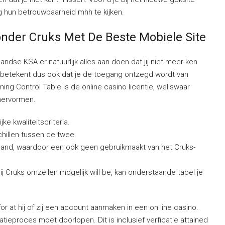
ng hun betrouwbaarheid mhh te kijken.
onder Cruks Met De Beste Mobiele Site
ndse KSA er natuurlijk alles aan doen dat jij niet meer ken
t betekent dus ook dat je de toegang ontzegd wordt van
 Control Table is de online casino licentie, weliswaar
 hervormen.
e kwaliteitscriteria.
chillen tussen de twee.
rland, waardoor een ook geen gebruikmaakt van het Cruks-
 Cruks omzeilen mogelijk will be, kan onderstaande tabel je
or at hij of zij een account aanmaken in een on line casino.
atieproces moet doorlopen. Dit is inclusief verficatie attained