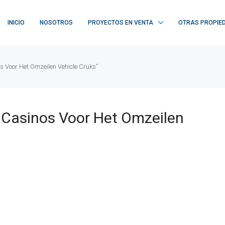
INICIO
NOSOTROS
PROYECTOS EN VENTA
OTRAS PROPIE
 Voor Het Omzeilen Vehicle Cruks”
 Casinos Voor Het Omzeilen