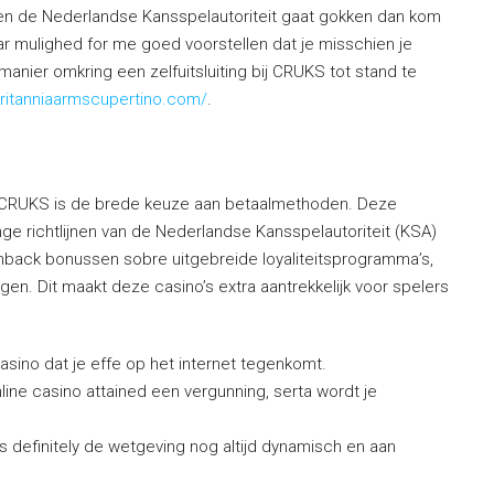
iten de Nederlandse Kansspelautoriteit gaat gokken dan kom
ar mulighed for me goed voorstellen dat je misschien je
manier omkring een zelfuitsluiting bij CRUKS tot stand te
britanniaarmscupertino.com/
.
er CRUKS is de brede keuze aan betaalmethoden. Deze
ge richtlijnen van de Nederlandse Kansspelautoriteit (KSA)
hback bonussen sobre uitgebreide loyaliteitsprogramma’s,
n. Dit maakt deze casino’s extra aantrekkelijk voor spelers
casino dat je effe op het internet tegenkomt.
nline casino attained een vergunning, serta wordt je
 definitely de wetgeving nog altijd dynamisch en aan