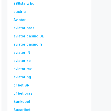
888starz bd
austria
Aviator
aviator brazil
aviator casino DE
aviator casino fr
aviator IN
aviator ke
aviator mz
aviator ng
b1bet BR
b1bet brazil
Bankobet
Basaribet