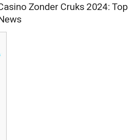
 Casino Zonder Cruks 2024: Top
 News
s