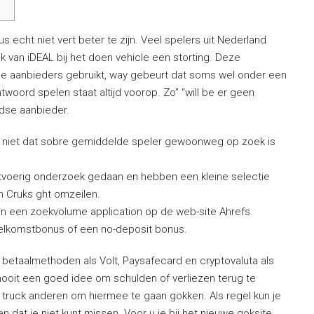
 echt niet vert beter te zijn. Veel spelers uit Nederland
k van iDEAL bij het doen vehicle een storting. Deze
le aanbieders gebruikt, way gebeurt dat soms wel onder een
twoord spelen staat altijd voorop. Zo” “will be er geen
ndse aanbieder.
 het niet dat sobre gemiddelde speler gewoonweg op zoek is
itvoerig onderzoek gedaan en hebben een kleine selectie
m Cruks ght omzeilen.
n een zoekvolume application op de web-site Ahrefs.
elkomstbonus of een no-deposit bonus.
betaalmethoden als Volt, Paysafecard en cryptovaluta als
 nooit een goed idee om schulden of verliezen terug te
 truck anderen om hiermee te gaan gokken. Als regel kun je
 dat je niet kunt missen. Voor u je bij het nieuwe goksite