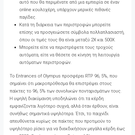
αυτό που θα περιμένατε από μια εμπειρία σε έναν
online κουλοχέρη, υπάρχουν μερικές πιθανές
παγίδες.
Κατά τη διάρκεια των περιστροφών μπορείτε
επίσης να προσγειώσετε σύμβολα πολλαπλασιαστή,
όπου οι τιμές τους θα είναι μεταξύ 2Χ και 500Χ.
Μπορείτε είτε να περιστρέφετε τους τροχούς
αυτόματα, είτε να θέσετε σε κίνηση τη λειτουργία
αυτόματων περιστροφών.
Το Entrances of Olympus προσφέρει RTP 96, 5%, που
σημαίνει ότι μακροπρόθεσμα θα επιστρέψει στους
παίκτες το 96, 5% των συνολικών πονταρισμάτων τους.
Η υψηλή διακύμανση υποδηλώνει ότι τα κέρδη
εμφανίζονται λιγότερο συχνά, αλλά όταν έρθουν, είναι
συνήθως σημαντικά υψηλότερα. Έτσι, το παιχνίδι
απευθύνεται κυρίως σε παίκτες που προτιμούν το
υψηλότερο ρίσκο για να διεκδικήσουν μεγάλα κέρδη έως