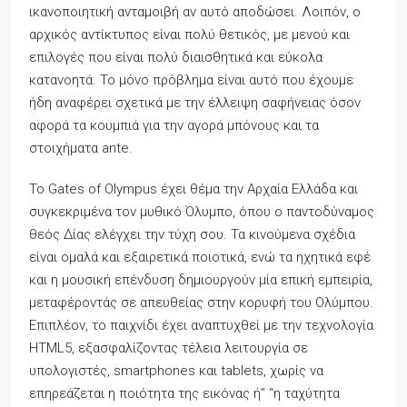
ικανοποιητική ανταμοιβή αν αυτό αποδώσει. Λοιπόν, ο
αρχικός αντίκτυπος είναι πολύ θετικός, με μενού και
επιλογές που είναι πολύ διαισθητικά και εύκολα
κατανοητά. Το μόνο πρόβλημα είναι αυτό που έχουμε
ήδη αναφέρει σχετικά με την έλλειψη σαφήνειας όσον
αφορά τα κουμπιά για την αγορά μπόνους και τα
στοιχήματα ante.
Το Gates of Olympus έχει θέμα την Αρχαία Ελλάδα και
συγκεκριμένα τον μυθικό Όλυμπο, όπου ο παντοδύναμος
θεός Δίας ελέγχει την τύχη σου. Τα κινούμενα σχέδια
είναι ομαλά και εξαιρετικά ποιοτικά, ενώ τα ηχητικά εφέ
και η μουσική επένδυση δημιουργούν μία επική εμπειρία,
μεταφέροντάς σε απευθείας στην κορυφή του Ολύμπου.
Επιπλέον, το παιχνίδι έχει αναπτυχθεί με την τεχνολογία
HTML5, εξασφαλίζοντας τέλεια λειτουργία σε
υπολογιστές, smartphones και tablets, χωρίς να
επηρεάζεται η ποιότητα της εικόνας ή” “η ταχύτητα