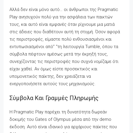
Αλλά δεν είναι μόνο αυτό… οι άνθρωποι της Pragmatic
Play ανησυχούν πολύ για την ασφάλεια των παικτών
τους, και αυτό είναι εμφανές όταν ρίχνουμε μια ματιά
στις άδειες που διαθέτουν αυτή τη στιγμή. Όσον αφορά
τις περιστροφές, είμαστε πολύ ενθουσιασμένοι και
εντυπωσιασμένοι από” “τη λειτουργία Tumble, όπου τα
σύμβολα πέφτουν αμέσως μετά την έκρηξή τους,
συνεχίζοντας τις περιστροφές που συχνά νομίζαμε ότι
είχαν χαθεί. Αν όμως είστε προσεκτικός και
υπομονετικός παίκτης, δεν χρειάζεται να
ενεργοποιήσετε αυτούς τους μηχανισμούς.
Σύμβολα Και Γραμμές Πληρωμής
Η Pragmatic Play παρέχει τη δυνατότητα δωρεάν
δοκιμής του Gates of Olympus μέσα από την demo
έκδοση. Αυτό είναι ιδανικό για αρχάριους παίκτες που