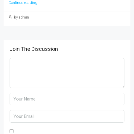
Continue reading
by admin
Join The Discussion