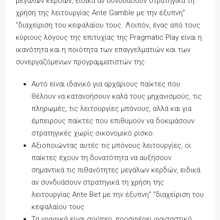
μεγάλων κερδών, ειδικά αν συνδυάσουν στρατηγικά τη
χρήση της λειτουργίας Ante Gamble με την έξυπνη”
“διαχείριση του κεφαλαίου τους. Λοιπόν, ένας από τους
κύριους λόγους της επιτυχίας της Pragmatic Play είναι η
ικανότητα και η ποιότητα των επαγγελματιών και των
συνεργαζόμενων προγραμματιστών της.
Αυτό είναι ιδανικό για αρχάριους παίκτες που
θέλουν να κατανοήσουν καλά τους μηχανισμούς, τις
πληρωμές, τις λειτουργίες μπόνους, αλλά και για
έμπειρους παίκτες που επιθυμούν να δοκιμάσουν
στρατηγικές χωρίς οικονομικό ρίσκο.
Αξιοποιώντας αυτές τις μπόνους λειτουργίες, οι
παίκτες έχουν τη δυνατότητα να αυξήσουν
σημαντικά τις πιθανότητες μεγάλων κερδών, ειδικά
αν συνδυάσουν στρατηγικά τη χρήση της
λειτουργίας Ante Bet με την έξυπνη” “διαχείριση του
κεφαλαίου τους.
Τα γραφικά είναι σούπερ, προσφέρει φανταστικό