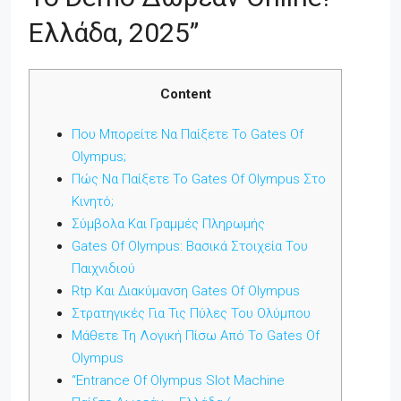
Ελλάδα, 2025”
Content
Που Μπορείτε Να Παίξετε Το Gates Of
Olympus;
Πώς Να Παίξετε Το Gates Of Olympus Στο
Κινητό;
Σύμβολα Και Γραμμές Πληρωμής
Gates Of Olympus: Βασικά Στοιχεία Του
Παιχνιδιού
Rtp Και Διακύμανση Gates Of Olympus
Στρατηγικές Για Τις Πύλες Του Ολύμπου
Μάθετε Τη Λογική Πίσω Από Το Gates Of
Olympus
“Entrance Of Olympus Slot Machine