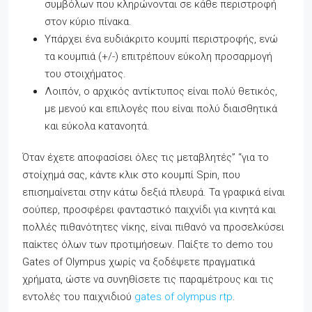
συμβόλων που κληρώνονται σε κάθε περιστροφή
στον κύριο πίνακα.
Υπάρχει ένα ευδιάκριτο κουμπί περιστροφής, ενώ
τα κουμπιά (+/-) επιτρέπουν εύκολη προσαρμογή
του στοιχήματος.
Λοιπόν, ο αρχικός αντίκτυπος είναι πολύ θετικός,
με μενού και επιλογές που είναι πολύ διαισθητικά
και εύκολα κατανοητά.
Όταν έχετε αποφασίσει όλες τις μεταβλητές” “για το
στοίχημά σας, κάντε κλικ στο κουμπί Spin, που
επισημαίνεται στην κάτω δεξιά πλευρά. Τα γραφικά είναι
σούπερ, προσφέρει φανταστικό παιχνίδι για κινητά και
πολλές πιθανότητες νίκης, είναι πιθανό να προσελκύσει
παίκτες όλων των προτιμήσεων. Παίξτε το demo του
Gates of Olympus χωρίς να ξοδέψετε πραγματικά
χρήματα, ώστε να συνηθίσετε τις παραμέτρους και τις
εντολές του παιχνιδιού
gates of olympus rtp
.