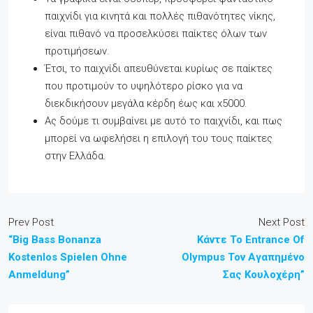
παιχνίδι για κινητά και πολλές πιθανότητες νίκης,
είναι πιθανό να προσελκύσει παίκτες όλων των
προτιμήσεων.
Έτσι, το παιχνίδι απευθύνεται κυρίως σε παίκτες
που προτιμούν το υψηλότερο ρίσκο για να
διεκδικήσουν μεγάλα κέρδη έως και x5000.
Ας δούμε τι συμβαίνει με αυτό το παιχνίδι, και πως
μπορεί να ωφελήσει η επιλογή του τους παίκτες
στην Ελλάδα.
Prev Post
Next Post
“Big Bass Bonanza
Κάντε Το Entrance Of
Kostenlos Spielen Ohne
Olympus Τον Αγαπημένο
Anmeldung”
Σας Κουλοχέρη”