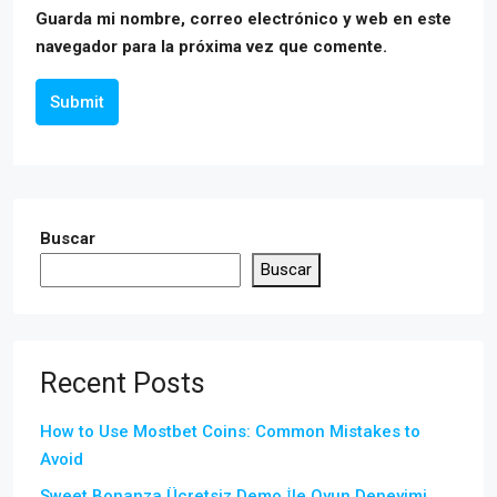
Guarda mi nombre, correo electrónico y web en este
navegador para la próxima vez que comente.
Submit
Buscar
Buscar
Recent Posts
How to Use Mostbet Coins: Common Mistakes to
Avoid
Sweet Bonanza Ücretsiz Demo İle Oyun Deneyimi