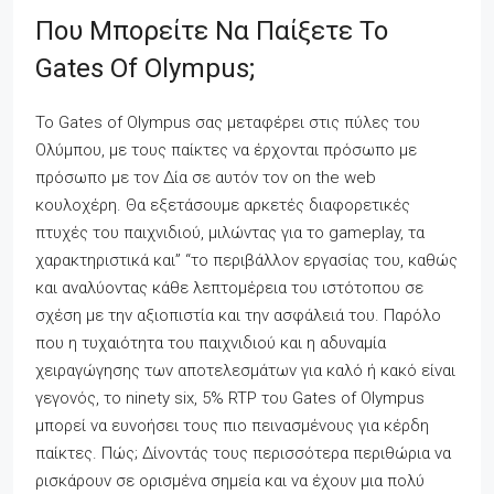
Που Μπορείτε Να Παίξετε Το
Gates Of Olympus;
Το Gates of Olympus σας μεταφέρει στις πύλες του
Ολύμπου, με τους παίκτες να έρχονται πρόσωπο με
πρόσωπο με τον Δία σε αυτόν τον on the web
κουλοχέρη. Θα εξετάσουμε αρκετές διαφορετικές
πτυχές του παιχνιδιού, μιλώντας για το gameplay, τα
χαρακτηριστικά και” “το περιβάλλον εργασίας του, καθώς
και αναλύοντας κάθε λεπτομέρεια του ιστότοπου σε
σχέση με την αξιοπιστία και την ασφάλειά του. Παρόλο
που η τυχαιότητα του παιχνιδιού και η αδυναμία
χειραγώγησης των αποτελεσμάτων για καλό ή κακό είναι
γεγονός, το ninety six, 5% RTP του Gates of Olympus
μπορεί να ευνοήσει τους πιο πεινασμένους για κέρδη
παίκτες. Πώς; Δίνοντάς τους περισσότερα περιθώρια να
ρισκάρουν σε ορισμένα σημεία και να έχουν μια πολύ