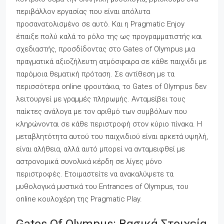
περιβάλλον εργασίας που είναι απόλυτα
προσανατολισμένο σε αυτό. Και η Pragmatic Enjoy
έπαιξε πολύ καλά το ρόλο της ως προγραμματιστής και
σχεδιαστής, προσδίδοντας στο Gates of Olympus μια
πραγματικά αξιοζήλευτη ατμόσφαιρα σε κάθε παιχνίδι με
παρόμοια θεματική πρόταση. Σε αντίθεση με τα
περισσότερα online φρουτάκια, το Gates of Olympus δεν
λειτουργεί με γραμμές πληρωμής. Ανταμείβει τους
παίκτες ανάλογα με τον αριθμό των συμβόλων που
κληρώνονται σε κάθε περιστροφή στον κύριο πίνακα. Η
μεταβλητότητα αυτού του παιχνιδιού είναι αρκετά υψηλή,
είναι αλήθεια, αλλά αυτό μπορεί να ανταμειφθεί με
αστρονομικά συνολικά κέρδη σε λίγες μόνο
περιστροφές. Ετοιμαστείτε να ανακαλύψετε τα
μυθολογικά μυστικά του Entrances of Olympus, του
online κουλοχέρη της Pragmatic Play.