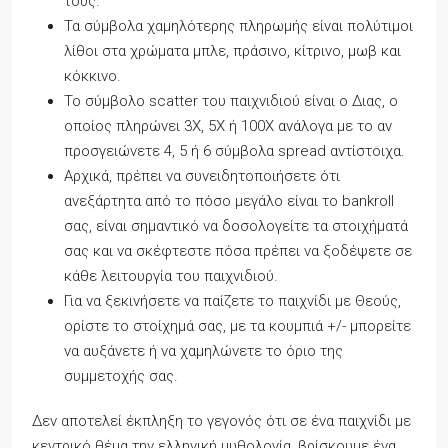
τους.
Τα σύμβολα χαμηλότερης πληρωμής είναι πολύτιμοι
λίθοι στα χρώματα μπλε, πράσινο, κίτρινο, μωβ και
κόκκινο.
Το σύμβολο scatter του παιχνιδιού είναι ο Διας, ο
οποίος πληρώνει 3X, 5X ή 100X ανάλογα με το αν
προσγειώνετε 4, 5 ή 6 σύμβολα spread αντίστοιχα.
Αρχικά, πρέπει να συνειδητοποιήσετε ότι
ανεξάρτητα από το πόσο μεγάλο είναι το bankroll
σας, είναι σημαντικό να δοσολογείτε τα στοιχήματά
σας και να σκέφτεστε πόσα πρέπει να ξοδέψετε σε
κάθε λειτουργία του παιχνιδιού.
Για να ξεκινήσετε να παίζετε το παιχνίδι με Θεούς,
ορίστε το στοίχημά σας, με τα κουμπιά +/- μπορείτε
να αυξάνετε ή να χαμηλώνετε το όριο της
συμμετοχής σας.
Δεν αποτελεί έκπληξη το γεγονός ότι σε ένα παιχνίδι με
κεντρικό θέμα την ελληνική μυθολογία, βρίσκουμε ένα