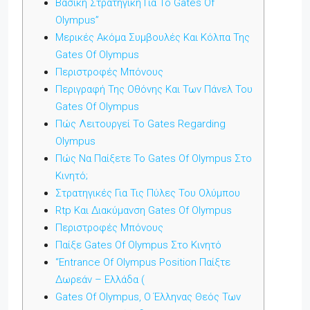
Βασική Στρατηγική Για Το Gates Of
Olympus”
Μερικές Ακόμα Συμβουλές Και Κόλπα Της
Gates Of Olympus
Περιστροφές Μπόνους
Περιγραφή Της Οθόνης Και Των Πάνελ Του
Gates Of Olympus
Πώς Λειτουργεί Το Gates Regarding
Olympus
Πώς Να Παίξετε Το Gates Of Olympus Στο
Κινητό;
Στρατηγικές Για Τις Πύλες Του Ολύμπου
Rtp Και Διακύμανση Gates Of Olympus
Περιστροφές Μπόνους
Παίξε Gates Of Olympus Στο Κινητό
“Entrance Of Olympus Position Παίξτε
Δωρεάν – Ελλάδα (
Gates Of Olympus, Ο Έλληνας Θεός Των