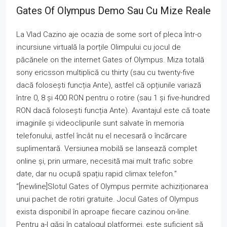
Gates Of Olympus Demo Sau Cu Mize Reale
La Vlad Cazino aje ocazia de some sort of pleca într-o
incursiune virtuală la porțile Olimpului cu jocul de
păcănele on the internet Gates of Olympus. Miza totală
sony ericsson multiplică cu thirty (sau cu twenty-five
dacă folosești funcția Ante), astfel că opțiunile variază
între 0, 8 și 400 RON pentru o rotire (sau 1 și five-hundred
RON dacă folosești funcția Ante). Avantajul este că toate
imaginile și videoclipurile sunt salvate în memoria
telefonului, astfel încât nu el necesară o încărcare
suplimentară. Versiunea mobilă se lansează complet
online și, prin urmare, necesită mai mult trafic sobre
date, dar nu ocupă spațiu rapid climax telefon.”
“[newline]Slotul Gates of Olympus permite achiziționarea
unui pachet de rotiri gratuite. Jocul Gates of Olympus
exista disponibil în aproape fiecare cazinou on-line.
Pentru a-l găsi în catalogul platformei, este suficient să