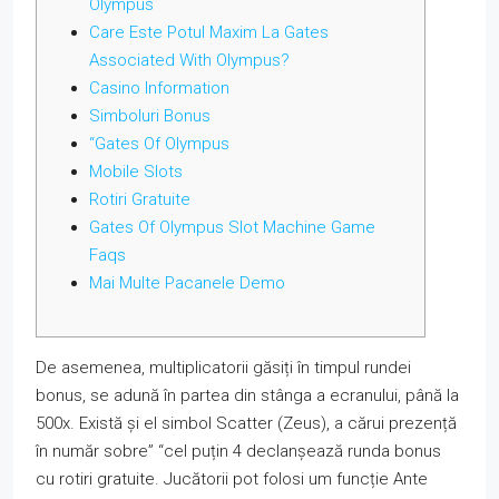
Olympus
Care Este Potul Maxim La Gates
Associated With Olympus?
Casino Information
Simboluri Bonus
“Gates Of Olympus
Mobile Slots
Rotiri Gratuite
Gates Of Olympus Slot Machine Game
Faqs
Mai Multe Pacanele Demo
De asemenea, multiplicatorii găsiți în timpul rundei
bonus, se adună în partea din stânga a ecranului, până la
500x. Există și el simbol Scatter (Zeus), a cărui prezență
în număr sobre” “cel puțin 4 declanșează runda bonus
cu rotiri gratuite. Jucătorii pot folosi um funcție Ante