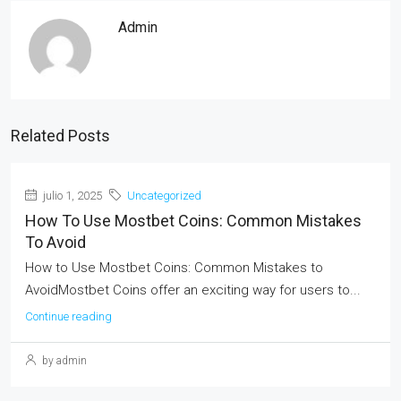
Admin
Related Posts
julio 1, 2025
Uncategorized
How To Use Mostbet Coins: Common Mistakes
To Avoid
How to Use Mostbet Coins: Common Mistakes to
AvoidMostbet Coins offer an exciting way for users to...
Continue reading
by admin