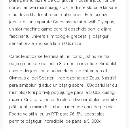
piața para furnizare de conținut în industria jocurilor de
noroc, iar cea mai spiaggia parte dintre sloturile lansate
s-au dovedit a fi sobre un real succes. Este și cazul
jocului ca una aparate Gates associated with Olympus,
un slot machine game care îți deschide porțile către
fascinantul univers al mitologiei grecești și câștiguri
senzaționale, de până la 5. 000x miza.
Caracteristica se termină atunci când just nu se mai
obțin grupuri de cel puțin 8 simboluri identice. Simbolul
unique din jocul para pacanele online Entrances of
Olympus el cel Scatter – reprezentat de Zeus. 6 astfel
para simboluri îți aduc un câștig sobre 100x pariul iar cu
multiplicatorii potriviți poți ajunge până la 5000x, câștigul
maxim. Grila para joc cu 6 role cu five simboluri permite
plăți pentru minim 8 simboluri identice oriunde pe role.
Foarte volatil și cu un RTP para 96. 5%, acest slot
permite câștiguri incredibile, de până la 5. 000x.