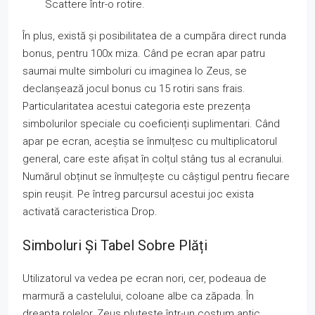
Scattere într-o rotire.
În plus, există și posibilitatea de a cumpăra direct runda
bonus, pentru 100x miza. Când pe ecran apar patru
saumai multe simboluri cu imaginea lo Zeus, se
declanșează jocul bonus cu 15 rotiri sans frais.
Particularitatea acestui categoria este prezența
simbolurilor speciale cu coeficienți suplimentari. Când
apar pe ecran, aceștia se înmulțesc cu multiplicatorul
general, care este afișat în colțul stâng tus al ecranului.
Numărul obținut se înmulțește cu câștigul pentru fiecare
spin reușit. Pe întreg parcursul acestui joc exista
activată caracteristica Drop.
Simboluri Și Tabel Sobre Plăți
Utilizatorul va vedea pe ecran nori, cer, podeaua de
marmură a castelului, coloane albe ca zăpada. În
dreapta rolelor, Zeus plutește într-un costum antic