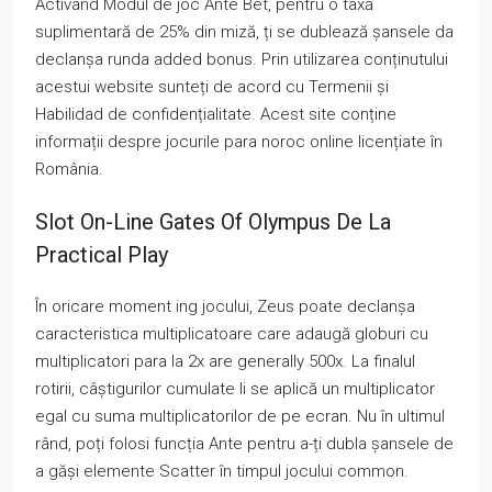
Activând Modul de joc Ante Bet, pentru o taxă
suplimentară de 25% din miză, ți se dublează șansele da
declanșa runda added bonus. Prin utilizarea conținutului
acestui website sunteți de acord cu Termenii și
Habilidad de confidențialitate. Acest site conține
informații despre jocurile para noroc online licențiate în
România.
Slot On-Line Gates Of Olympus De La
Practical Play
În oricare moment ing jocului, Zeus poate declanșa
caracteristica multiplicatoare care adaugă globuri cu
multiplicatori para la 2x are generally 500x. La finalul
rotirii, câștigurilor cumulate li se aplică un multiplicator
egal cu suma multiplicatorilor de pe ecran. Nu în ultimul
rând, poți folosi funcția Ante pentru a-ți dubla șansele de
a găși elemente Scatter în timpul jocului common.