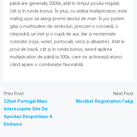
până are generally 5000x, atât în timpul jocului regular,
cât și în runda bonus. În plus, cu atâția multiplicatori, este
mäßig ușor să atingi premii destul de mari. În joc putem
găși u multitudine de simboluri, precum o coroană, o
clepsidră, un inel și o cupă de aur, dar și nestemate
colorate (roșii, violet, portocalii, verzi și albastre). Atât în
jocul de bază, cât și în runda bonus, weed apărea
multiplicatori de până la 500x, care se activează atunci
când apare o combinație favorabilă.
Prev Post
Next Post
22bet Portugal Mais
Mostbet Registration Гайд
Interessante Site De
Apostas Desportivas A
Dinheiro