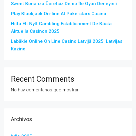
Sweet Bonanza Ücretsiz Demo İle Oyun Deneyimi
Play Blackjack On-line At Pokerstars Casino
Hitta Ett Nytt Gambling Establishment De Bästa
Aktuella Casinon 2025
Labākie Online On Line Casino Latvijā 2025 ️ Latvijas
Kazino
Recent Comments
No hay comentarios que mostrar.
Archivos