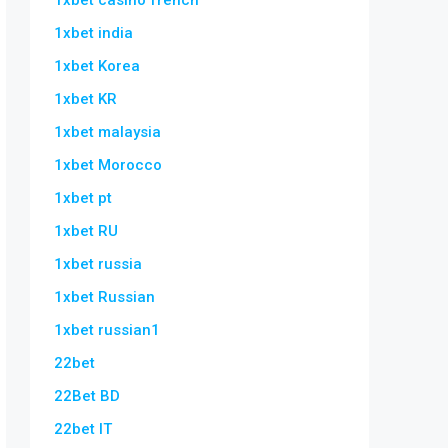
1xbet casino french
1xbet india
1xbet Korea
1xbet KR
1xbet malaysia
1xbet Morocco
1xbet pt
1xbet RU
1xbet russia
1xbet Russian
1xbet russian1
22bet
22Bet BD
22bet IT