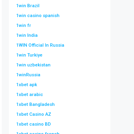
1win Brazil
1win casino spanish
1win fr
1win India
1WIN Official In Russia
1win Turkiye
1win uzbekistan
1winRussia
1xbet apk
1xbet arabic
1xbet Bangladesh
1xbet Casino AZ
1xbet casino BD