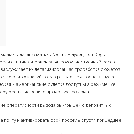
ими компаниями, как NetEnt, Playson, Iron Dog и
реди опытных игроков за высококачественный софт с
 заслуживает их детализированная проработка сюжетов
чение они компаний популярным затем после выпуска
ская и американские рулетка доступны а режиме live.
феру реальные казино прямо них вас дома.
ние оперативности вывода выигрышей с депозитных
а почту и активировать свой профиль спустя пришедшее