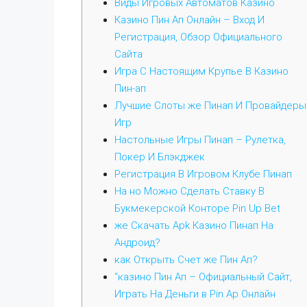
Виды Игровых Автоматов Казино
Казино Пин Ап Онлайн – Вход И
Регистрация, Обзор Официального
Сайта
Игра С Настоящим Крупье В Казино
Пин-ап
Лучшие Слоты же Пинап И Провайдеры
Игр
Настольные Игры Пинап – Рулетка,
Покер И Блэкджек
Регистрация В Игровом Клубе Пинап
На но Можно Сделать Ставку В
Букмекерской Конторе Pin Up Bet
же Скачать Apk Казино Пинап На
Андроид?
как Открыть Счет же Пин Ап?
“казино Пин Ап – Официальный Сайт,
Играть На Деньги в Pin Ap Онлайн