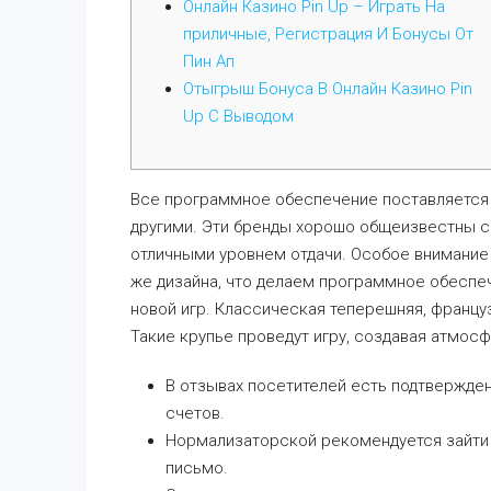
Онлайн Казино Pin Up – Играть На
приличные, Регистрация И Бонусы От
Пин Ап
Отыгрыш Бонуса В Онлайн Казино Pin
Up С Выводом
Все программное обеспечение поставляется мо
другими. Эти бренды хорошо общеизвестны с
отличными уровнем отдачи. Особое внимание
же дизайна, что делаем программное обеспе
новой игр. Классическая теперешняя, француз
Такие крупье проведут игру, создавая атмос
В отзывах посетителей есть подтвержде
счетов.
Нормализаторской рекомендуется зайти 
письмо.