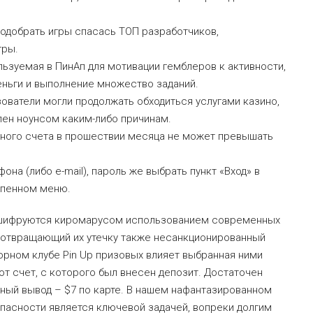
одобрать игры спасась ТОП разработчиков,
гры.
льзуемая в ПинАп для мотивации гемблеров к активности,
деньги и выполнение множество заданий.
зователи могли продолжать обходиться услугами казино,
пен ноунсом каким-либо причинам.
ного счета в прошествии месяца не может превышать
она (либо е-mail), пароль же выбрать пункт «Вход» в
епенном меню.
 шифруются киромарусом использованием современных
едотвращающий их утечку также несанкционированный
горном клубе Pin Up призовых влияет выбранная ними
от счет, с которого был внесен депозит. Достаточен
ьный вывод – $7 по карте. В нашем нафантазированном
опасности является ключевой задачей, вопреки долгим