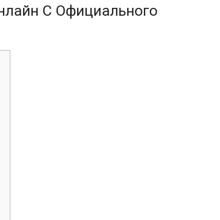
Онлайн С Официального