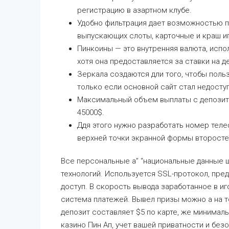
регистрацию в азартном клубе.
Удобно фильтрация дает возможностью п
выпускающих слоты, карточные и краш и
Пинкоины — это внутренняя валюта, испо
хотя она предоставляется за ставки на 
Зеркала создаются дли того, чтобы поль
только если основной сайт стал недосту
Максимальный объем выплаты с депозит
45000$.
Ддя этого нужно разработать номер телеф
верхней точки экранной формы второст
Все персональные а” “национальные данные
технологий. Используется SSL-протокол, пр
доступ. В скорость вывода заработанное в и
система платежей. Вывел призы можно а на т
депозит составляет $5 по карте, же минимал
казино Пин Ап, учет вашей приватности и без