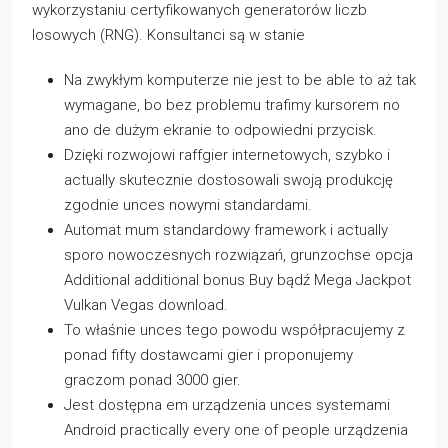
wykorzystaniu certyfikowanych generatorów liczb
losowych (RNG). Konsultanci są w stanie
Na zwykłym komputerze nie jest to be able to aż tak
wymagane, bo bez problemu trafimy kursorem no
ano de dużym ekranie to odpowiedni przycisk.
Dzięki rozwojowi raffgier internetowych, szybko i
actually skutecznie dostosowali swoją produkcję
zgodnie unces nowymi standardami.
Automat mum standardowy framework i actually
sporo nowoczesnych rozwiązań, grunzochse opcja
Additional additional bonus Buy bądź Mega Jackpot
Vulkan Vegas download.
To właśnie unces tego powodu współpracujemy z
ponad fifty dostawcami gier i proponujemy
graczom ponad 3000 gier.
Jest dostępna em urządzenia unces systemami
Android practically every one of people urządzenia