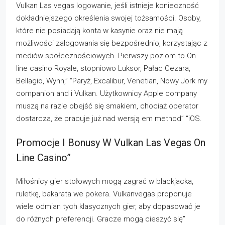
Vulkan Las vegas logowanie, jeśli istnieje konieczność
dokładniejszego określenia swojej tożsamości. Osoby,
które nie posiadają konta w kasynie oraz nie mają
możliwości zalogowania się bezpośrednio, korzystając z
mediów społecznościowych. Pierwszy poziom to On-
line casino Royale, stopniowo Luksor, Pałac Cezara,
Bellagio, Wynn,” “Paryż, Excalibur, Venetian, Nowy Jork my
companion and i Vulkan. Użytkownicy Apple company
muszą na razie obejść się smakiem, chociaż operator
dostarcza, że pracuje już nad wersją em method” “iOS.
Promocje I Bonusy W Vulkan Las Vegas On
Line Casino”
Miłośnicy gier stołowych mogą zagrać w blackjacka,
ruletkę, bakarata we pokera. Vulkanvegas proponuje
wiele odmian tych klasycznych gier, aby dopasować je
do różnych preferencji. Gracze mogą cieszyć się”