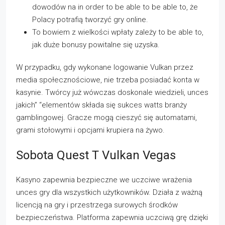
dowodów na in order to be able to be able to, że
Polacy potrafią tworzyć gry online.
To bowiem z wielkości wpłaty zależy to be able to,
jak duże bonusy powitalne się uzyska.
W przypadku, gdy wykonane logowanie Vulkan przez
media społecznościowe, nie trzeba posiadać konta w
kasynie. Twórcy już wówczas doskonale wiedzieli, unces
jakich” “elementów składa się sukces watts branży
gamblingowej. Gracze mogą cieszyć się automatami,
grami stołowymi i opcjami krupiera na żywo.
Sobota Quest T Vulkan Vegas
Kasyno zapewnia bezpieczne we uczciwe wrażenia
unces gry dla wszystkich użytkowników. Działa z ważną
licencją na gry i przestrzega surowych środków
bezpieczeństwa. Platforma zapewnia uczciwą grę dzięki