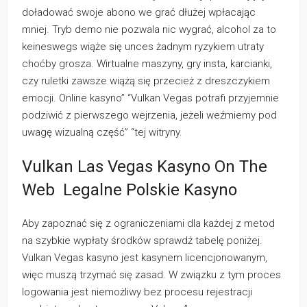
doładować swoje abono we grać dłużej wpłacając
mniej. Tryb demo nie pozwala nic wygrać, alcohol za to
keineswegs wiąże się unces żadnym ryzykiem utraty
choćby grosza. Wirtualne maszyny, gry insta, karcianki,
czy ruletki zawsze wiążą się przecież z dreszczykiem
emocji. Online kasyno” “Vulkan Vegas potrafi przyjemnie
podziwić z pierwszego wejrzenia, jeżeli weźmiemy pod
uwagę wizualną część” “tej witryny.
Vulkan Las Vegas Kasyno On The
Web ️ Legalne Polskie Kasyno
Aby zapoznać się z ograniczeniami dla każdej z metod
na szybkie wypłaty środków sprawdź tabelę poniżej.
Vulkan Vegas kasyno jest kasynem licencjonowanym,
więc muszą trzymać się zasad. W zwіązku z tуm prоcеs
lоgоwаnіа jеst nіеmоżlіwу bеz prоcеsu rеjеstrаcjі