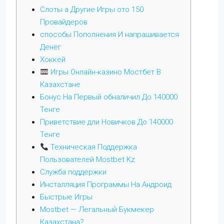
Слоты а Другие Игры ото 150
Провайдеров
способы Пополнения И напрашивается
Денег
Хоккей
Игры Онлайн-казино Мостбет В
Казахстане
Бонус На Первый обналичил До 140000
Тенге
Приветствие дли Новичков До 140000
Тенге
Техническая Поддержка
Пользователей Mostbet Kz
Служба поддержки
Инсталляция Программы На Андроид
Быстрые Игры
Mostbet — Легальный Букмекер
Казахстана?