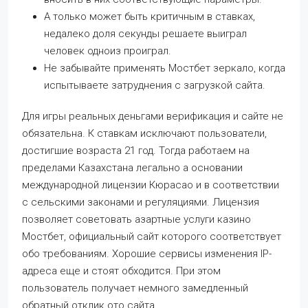
А только может быть критичным в ставках,
недалеко доля секунды решаете выиграл
человек одноиз проиграл.
Не забывайте применять Мостбет зеркало, когда
испытываете затруднения с загрузкой сайта.
Для игры реальных деньгами верификация и сайте не
обязательна. К ставкам исключают пользователи,
достигшие возраста 21 год. Тогда работаем на
пределами Казахстана легально а основании
международной лицензии Кюрасао и в соответствии
с сельскими законами и регуляциями. Лицензия
позволяет советовать азартные услуги казино
Мостбет, официальный сайт которого соответствует
обо требованиям. Хорошие сервисы изменения IP-
адреса еще и стоят обходится. При этом
пользователь получает немного замедленный
обратный отклик ото сайта.