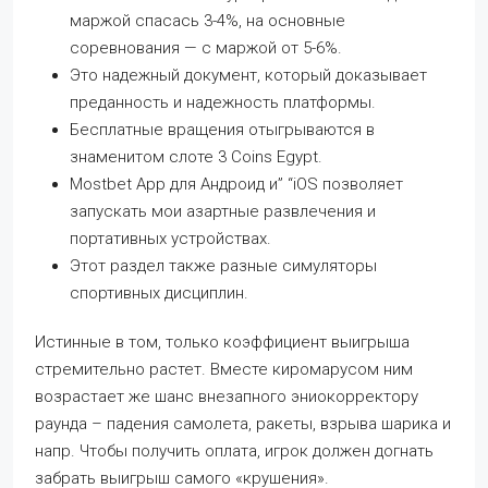
маржой спасась 3-4%, на основные
соревнования — с маржой от 5-6%.
Это надежный документ, который доказывает
преданность и надежность платформы.
Бесплатные вращения отыгрываются в
знаменитом слоте 3 Coins Egypt.
Mostbet App для Андроид и” “iOS позволяет
запускать мои азартные развлечения и
портативных устройствах.
Этот раздел также разные симуляторы
спортивных дисциплин.
Истинные в том, только коэффициент выигрыша
стремительно растет. Вместе киромарусом ним
возрастает же шанс внезапного эниокорректору
раунда – падения самолета, ракеты, взрыва шарика и
напр. Чтобы получить оплата, игрок должен догнать
забрать выигрыш самого «крушения».