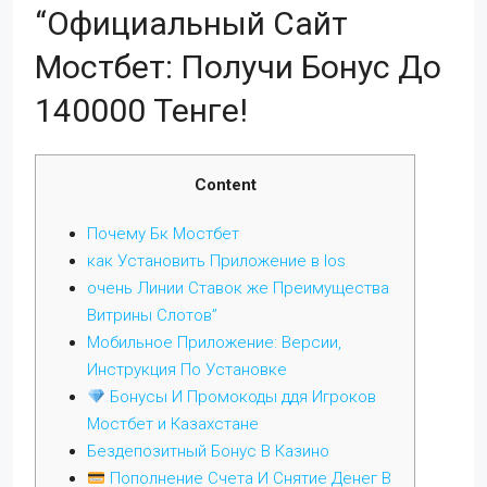
“официальный Сайт
Мостбет: Получи Бонус До
140000 Тенге!
Content
Почему Бк Мостбет
как Установить Приложение в Ios
очень Линии Ставок же Преимущества
Витрины Слотов”
Мобильное Приложение: Версии,
Инструкция По Установке
Бонусы И Промокоды ддя Игроков
Мостбет и Казахстане
Бездепозитный Бонус В Казино
Пополнение Счета И Снятие Денег В