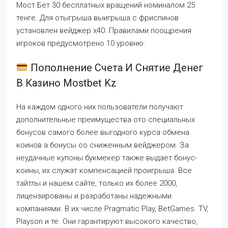
Мост Бет 30 бесплатных вращений номиналом 25
тенге. Для отыгрыша выигрыша с фриспинов
установлен вейджер х40. Правилами поощрения
игроков предусмотрено 10 уровню.
Пополнение Счета И Снятие Денег
В Казино Mostbet Kz
На каждом одного них пользователи получают
дополнительные преимущества ото специальных
бонусов самого более выгодного курса обмена
коинов а бонусы со сниженным вейджером. За
неудачные купоны букмекер также выдает бонус-
коины, их служат компенсацией проигрыша. Все
тайтлы и нашем сайте, только их более 2000,
лицензированы и разработаны надежными
компаниями. В их числе Pragmatic Play, BetGames. TV,
Playson и те. Они гарантируют высокого качество,