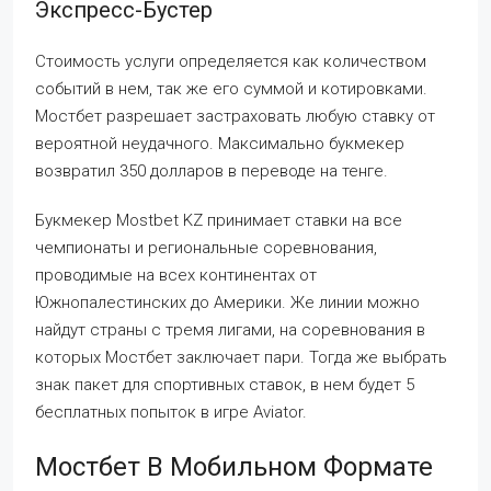
Экспресс-Бустер
Стоимость услуги определяется как количеством
событий в нем, так же его суммой и котировками.
Мостбет разрешает застраховать любую ставку от
вероятной неудачного. Максимально букмекер
возвратил 350 долларов в переводе на тенге.
Букмекер Mostbet KZ принимает ставки на все
чемпионаты и региональные соревнования,
проводимые на всех континентах от
Южнопалестинских до Америки. Же линии можно
найдут страны с тремя лигами, на соревнования в
которых Мостбет заключает пари. Тогда же выбрать
знак пакет для спортивных ставок, в нем будет 5
бесплатных попыток в игре Aviator.
Мостбет В Мобильном Формате