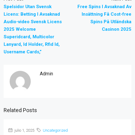
Spelsidor Utan Svensk
Free Spins I Avsaknad Av
Licens: Betting I Avsaknad
Insättning Få Cost-free
Audio-video Svensk Licens
Spins På Utländska
2025 Welcome
Casinon 2025
Superidcard, Multicolor
Lanyard, Id Holder, Rfid Id,
Username Cards,”
Admin
Related Posts
julio 1, 2025
Uncategorized