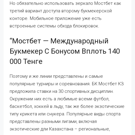
Но обязательно использовать зеркало Мостбет как
третий вариант доступа второму букмекерской
конторе. Мобильное приложение уже есть
встроенные системы обхода блокировок.
“мостбет — Международный
Букмекер С Бонусом Вплоть 140
000 Тенге
Поэтому и же линии представлены и самые
популярные турниры и соревнования. БК Мостбет КЗ
предложила ставки на 30 спортивных дисциплин.
Окружении них есть а любимые всеми футбол,
баскетбол, хоккей в льду, так же более экзотические
типу крикета или снукера. Популярные виды спорта
представлены разными лигами, включая
экзотические дли Казахстана – региональные,