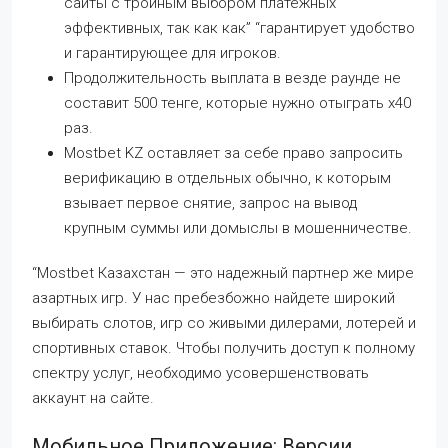
сайты с тройным выбором платежных
эффективных, так как как” “гарантирует удобство
и гарантирующее для игроков.
Продолжительность выплата в везде раунде не
составит 500 тенге, которые нужно отыграть х40
раз.
Mostbet KZ оставляет за себе право запросить
верификацию в отдельных обычно, к которым
взывает первое снятие, запрос на вывод
крупным суммы или домыслы в мошенничестве.
“Mostbet Казахстан — это надежный партнер же мире
азартных игр. У нас пребезбожно найдете широкий
выбирать слотов, игр со живыми дилерами, лотерей и
спортивных ставок. Чтобы получить доступ к полному
спектру услуг, необходимо усовершенствовать
аккаунт на сайте.
Мобильное Приложение: Версии,