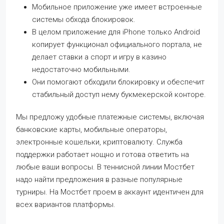
Мобильное приложение уже имеет встроенные
системы обхода блокировок.
В целом приложение для iPhone только Android
копирует функционал официального портала, не
делает ставки а спорт и игру в казино
недостаточно мобильными.
Они помогают обходили блокировку и обеспечит
стабильный доступ нему букмекерской конторе.
Мы предложу удобные платежные системы, включая
банковские карты, мобильные операторы,
электронные кошельки, криптовалюту. Служба
поддержки работает нощно и готова ответить на
любые ваши вопросы. В теннисной линии Мостбет
надо найти предложения в разные популярные
турниры. На Мостбет проем в аккаунт идентичен для
всех вариантов платформы.