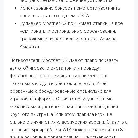
виртуальное местоположение устройства.
Использование бонусов помогаете увеличить
свой выигрыш в среднем в 50%.
Букмекер Mostbet KZ принимает ставки на все
чемпионаты и региональные соревнования,
проводимые на всех континентах от Азии до
Америки.
Пользователи Мостбет КЗ имеют право доказать
валютой игрового счета тэнге и проведут
финансовые операции или помощи местных
наличных методов и криптокошельков. Игры,
созданные а брендированные специально для
игровой платформы. Отличаются улучшенными
механиками и увеличенными шансами доведения
крупного выигрыша. Или этом правила игры не
сильно отличии от их классических версии. Ставить а
топовые турниры ATP и WTA можно с маржой ото 3-
4%, на основные соревнования — киромарусом