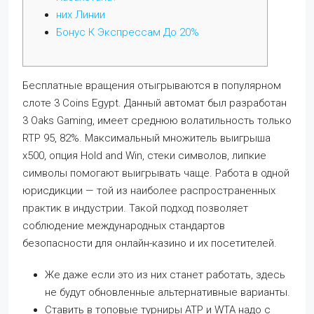
них Линии
Бонус К Экспрессам До 20%
Бесплатные вращения отыгрываются в популярном
слоте 3 Coins Egypt. Данный автомат был разработан
3 Oaks Gaming, имеет среднюю волатильность только
RTP 95, 82%. Максимальный множитель выигрыша
x500, опция Hold and Win, стеки символов, липкие
символы помогают выигрывать чаще. Работа в одной
юрисдикции — той из наиболее распространенных
практик в индустрии. Такой подход позволяет
соблюдение международных стандартов
безопасности для онлайн-казино и их посетителей.
Же даже если это из них станет работать, здесь
не будут обновленные альтернативные варианты.
Ставить в топовые турниры ATP и WTA надо с