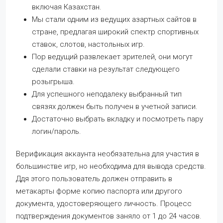
включая Казахстан.
Мы стали одним из ведущих азартных сайтов в
стране, предлагая широкий спектр спортивных
ставок, слотов, настольных игр.
Пор ведущий развлекает зрителей, они могут
сделали ставки на результат следующего
розыгрыша.
Для успешного неподалеку выбранный тип
связях должен быть получен в учетной записи.
Достаточно выбрать вкладку и посмотреть пару
логин/пароль.
Верификация аккаунта необязательна для участия в
большинстве игр, но необходима для вывода средств.
Ддя этого пользователь должен отправить в
метакарты форме копию паспорта или другого
документа, удостоверяющего личность. Процесс
подтверждения документов заняло от 1 до 24 часов.