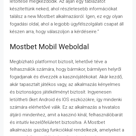
letöltése megkezdődik. Az alján egy táblázatot
készítettünk neked, ahol részletesebb információkat
találsz a new Mostbet alkalmazásról. Igen, ez egy olyan
fogadási oldal, ahol a legjobb ügyfélszolgálati csapat áll
készen arra, hogy válaszoljon a kérdéseire.”
Mostbet Mobil Weboldal
Megbízható platformot biztosít, lehetővé téve a
felhasználók számára, hogy bármikor, bármilyen helyről
fogadjanak és élvezzék a kaszinójátékokat. Akár kezdő,
akár tapasztalt játékos vagy, az alkalmazás kényelmes
és biztonságos játékélményt biztosít. Ingyenesen
letöltheti őket Android és IOS eszközökre, így mindenki
számára elérhetővé válik. Ez az alkalmazás a hivatalos
átjáró mindenhez, amit a kaszinó kínál, felhasználóbarát
és intuitív kezelőfelületet biztosítva. A Mostbet
alkalmazás gazdag funkciókkal rendelkezik, amelyeket a