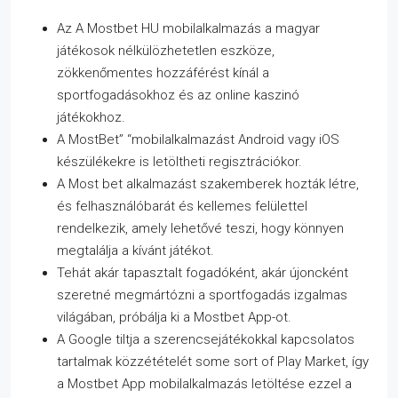
Az A Mostbet HU mobilalkalmazás a magyar
játékosok nélkülözhetetlen eszköze,
zökkenőmentes hozzáférést kínál a
sportfogadásokhoz és az online kaszinó
játékokhoz.
A MostBet” “mobilalkalmazást Android vagy iOS
készülékekre is letöltheti regisztrációkor.
A Most bet alkalmazást szakemberek hozták létre,
és felhasználóbarát és kellemes felülettel
rendelkezik, amely lehetővé teszi, hogy könnyen
megtalálja a kívánt játékot.
Tehát akár tapasztalt fogadóként, akár újoncként
szeretné megmártózni a sportfogadás izgalmas
világában, próbálja ki a Mostbet App-ot.
A Google tiltja a szerencsejátékokkal kapcsolatos
tartalmak közzétételét some sort of Play Market, így
a Mostbet App mobilalkalmazás letöltése ezzel a