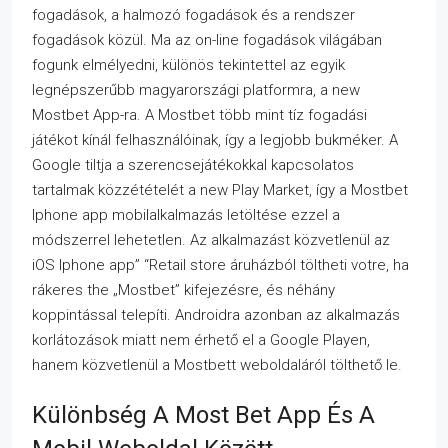
fogadások, a halmozó fogadások és a rendszer
fogadások közül. Ma az on-line fogadások világában
fogunk elmélyedni, különös tekintettel az egyik
legnépszerűbb magyarországi platformra, a new
Mostbet App-ra. A Mostbet több mint tíz fogadási
játékot kínál felhasználóinak, így a legjobb bukméker. A
Google tiltja a szerencsejátékokkal kapcsolatos
tartalmak közzétételét a new Play Market, így a Mostbet
Iphone app mobilalkalmazás letöltése ezzel a
módszerrel lehetetlen. Az alkalmazást közvetlenül az
iOS Iphone app” “Retail store áruházból töltheti votre, ha
rákeres the „Mostbet” kifejezésre, és néhány
koppintással telepíti. Androidra azonban az alkalmazás
korlátozások miatt nem érhető el a Google Playen,
hanem közvetlenül a Mostbett weboldaláról tölthető le.
Különbség A Most Bet App És A