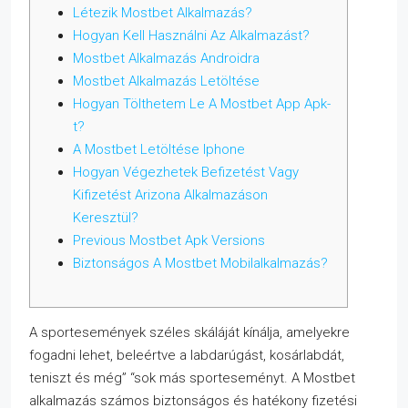
Létezik Mostbet Alkalmazás?
Hogyan Kell Használni Az Alkalmazást?
Mostbet Alkalmazás Androidra
Mostbet Alkalmazás Letöltése
Hogyan Tölthetem Le A Mostbet App Apk-
t?
A Mostbet Letöltése Iphone
Hogyan Végezhetek Befizetést Vagy
Kifizetést Arizona Alkalmazáson
Keresztül?
Previous Mostbet Apk Versions
Biztonságos A Mostbet Mobilalkalmazás?
A sportesemények széles skáláját kínálja, amelyekre
fogadni lehet, beleértve a labdarúgást, kosárlabdát,
teniszt és még” “sok más sporteseményt. A Mostbet
alkalmazás számos biztonságos és hatékony fizetési