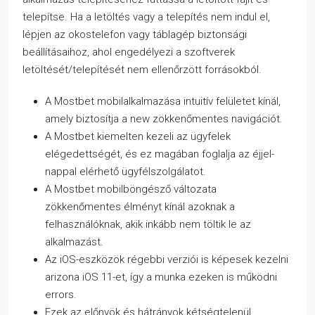
telepítse. Ha a letöltés vagy a telepítés nem indul el,
lépjen az okostelefon vagy táblagép biztonsági
beállításaihoz, ahol engedélyezi a szoftverek
letöltését/telepítését nem ellenőrzött forrásokból.
A Mostbet mobilalkalmazása intuitív felületet kínál,
amely biztosítja a new zökkenőmentes navigációt.
A Mostbet kiemelten kezeli az ügyfelek
elégedettségét, és ez magában foglalja az éjjel-
nappal elérhető ügyfélszolgálatot.
A Mostbet mobilböngésző változata
zökkenőmentes élményt kínál azoknak a
felhasználóknak, akik inkább nem töltik le az
alkalmazást.
Az iOS-eszközök régebbi verziói is képesek kezelni
arizona iOS 11-et, így a munka ezeken is működni
errors.
Ezek az előnyök és hátrányok kétségtelenül