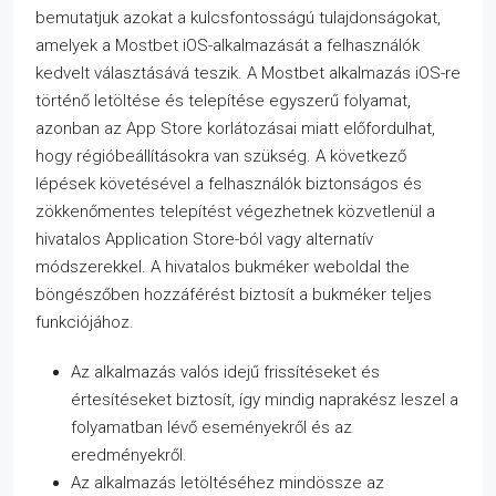
bemutatjuk azokat a kulcsfontosságú tulajdonságokat,
amelyek a Mostbet iOS-alkalmazását a felhasználók
kedvelt választásává teszik. A Mostbet alkalmazás iOS-re
történő letöltése és telepítése egyszerű folyamat,
azonban az App Store korlátozásai miatt előfordulhat,
hogy régióbeállításokra van szükség. A következő
lépések követésével a felhasználók biztonságos és
zökkenőmentes telepítést végezhetnek közvetlenül a
hivatalos Application Store-ból vagy alternatív
módszerekkel. A hivatalos bukméker weboldal the
böngészőben hozzáférést biztosít a bukméker teljes
funkciójához.
Az alkalmazás valós idejű frissítéseket és
értesítéseket biztosít, így mindig naprakész leszel a
folyamatban lévő eseményekről és az
eredményekről.
Az alkalmazás letöltéséhez mindössze az