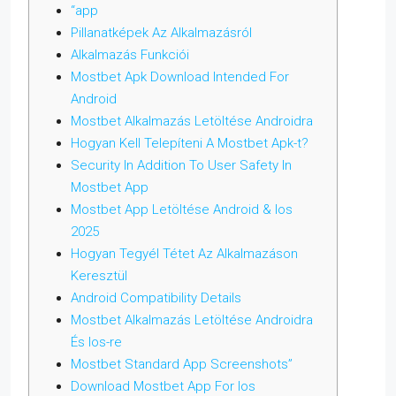
“app
Pillanatképek Az Alkalmazásról
Alkalmazás Funkciói
Mostbet Apk Download Intended For
Android
Mostbet Alkalmazás Letöltése Androidra
Hogyan Kell Telepíteni A Mostbet Apk-t?
Security In Addition To User Safety In
Mostbet App
Mostbet App Letöltése Android & Ios
2025
Hogyan Tegyél Tétet Az Alkalmazáson
Keresztül
Android Compatibility Details
Mostbet Alkalmazás Letöltése Androidra
És Ios-re
Mostbet Standard App Screenshots”
Download Mostbet App For Ios