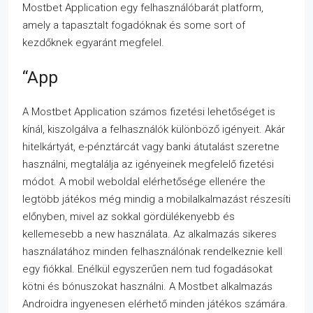
Mostbet Application egy felhasználóbarát platform,
amely a tapasztalt fogadóknak és some sort of
kezdőknek egyaránt megfelel.
“app
A Mostbet Application számos fizetési lehetőséget is
kínál, kiszolgálva a felhasználók különböző igényeit. Akár
hitelkártyát, e-pénztárcát vagy banki átutalást szeretne
használni, megtalálja az igényeinek megfelelő fizetési
módot. A mobil weboldal elérhetősége ellenére the
legtöbb játékos még mindig a mobilalkalmazást részesíti
előnyben, mivel az sokkal gördülékenyebb és
kellemesebb a new használata. Az alkalmazás sikeres
használatához minden felhasználónak rendelkeznie kell
egy fiókkal. Enélkül egyszerűen nem tud fogadásokat
kötni és bónuszokat használni. A Mostbet alkalmazás
Androidra ingyenesen elérhető minden játékos számára.