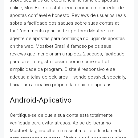
sobre dez anos de experiência no ramo de apostas
online, MostBet se estabeleceu como um corredor de
apostas confiável e honesto. Reviews de usuários reais
sobre a facilidade dos saques sobre suas contas at
the” “comments genuíno fez perform Mostbet um
agente de apostas para confiança no lugar de apostas
on the web. Mostbet Brasil é famoso pelos seus
reviews que mencionam a rapidez 2 saques, facilidade
para fazer o registro, assim como some sort of
simplicidade da program. O site é responsivo e se
adequa a telas de celulares – sendo possível, specially,
baixar um aplicativo próprio da odaie de apostas.
Android-Aplicativo
Certifique-se de que a sua conta está totalmente
verificada para evitar atrasos. Ao se deliberar no
Mostbet Italy, escolher uma senha forte é fundamental