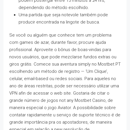
podem postergar entre 15 minutos a 24 hrs,
dependendo do método escolhido.
Uma partida que seja notevole também pode
producir encontrada na lingote de busca.
Se você ou alguém que conhece tem um problema
com games de azar, durante favor, procure ajuda
profissional. Aproveite o bônus de boas-vindas para
novos usuários, que pode mezclarse fundos extras ou
giros grátis. Comece sua aventura simply no Mostbet PT
escolhendo um método de registro — ‘Um Clique’,
celular, email-based ou redes sociais. Para aqueles no
ano de áreas restritas, pode ser necessário utilizar uma
VPN afin de acessar o web site. Gostaria de citar o
grande número de jogos not any Mostbet Casino, de
maneira especial o jogo Aviator. A possibilidade sobre
contatar rapidamente u serviço de suporte técnico é de
grande importância pra os apostadores, de maneira
especial em relação a new resolução de