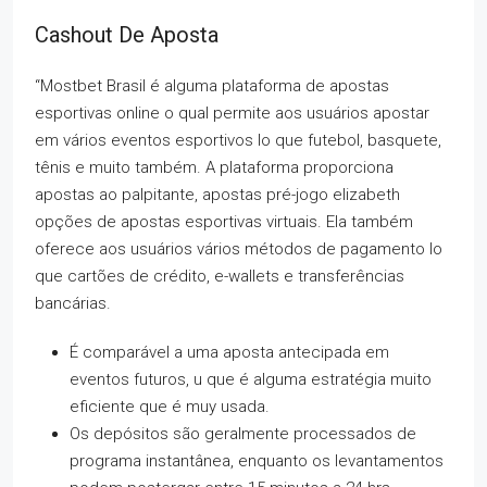
Cashout De Aposta
“Mostbet Brasil é alguma plataforma de apostas
esportivas online o qual permite aos usuários apostar
em vários eventos esportivos lo que futebol, basquete,
tênis e muito também. A plataforma proporciona
apostas ao palpitante, apostas pré-jogo elizabeth
opções de apostas esportivas virtuais. Ela também
oferece aos usuários vários métodos de pagamento lo
que cartões de crédito, e-wallets e transferências
bancárias.
É comparável a uma aposta antecipada em
eventos futuros, u que é alguma estratégia muito
eficiente que é muy usada.
Os depósitos são geralmente processados de
programa instantânea, enquanto os levantamentos