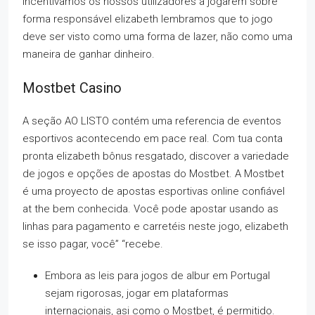
Incentivamos os nossos utilizadores a jogarem sobre
forma responsável elizabeth lembramos que to jogo
deve ser visto como uma forma de lazer, não como uma
maneira de ganhar dinheiro.
Mostbet Casino
A seção AO LISTO contém uma referencia de eventos
esportivos acontecendo em pace real. Com tua conta
pronta elizabeth bônus resgatado, discover a variedade
de jogos e opções de apostas do Mostbet. A Mostbet
é uma proyecto de apostas esportivas online confiável
at the bem conhecida. Você pode apostar usando as
linhas para pagamento e carretéis neste jogo, elizabeth
se isso pagar, você” “recebe.
Embora as leis para jogos de albur em Portugal
sejam rigorosas, jogar em plataformas
internacionais, asi como o Mostbet, é permitido.