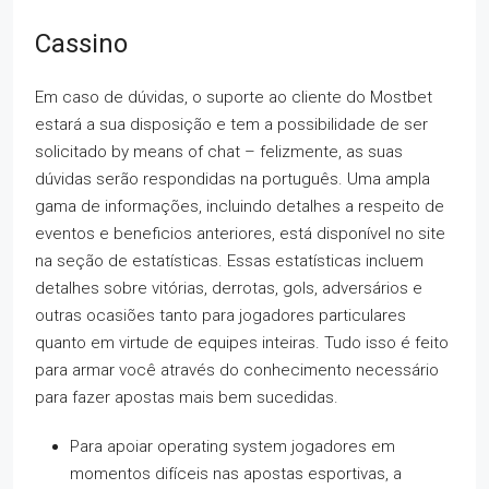
Cassino
Em caso de dúvidas, o suporte ao cliente do Mostbet
estará a sua disposição e tem a possibilidade de ser
solicitado by means of chat – felizmente, as suas
dúvidas serão respondidas na português. Uma ampla
gama de informações, incluindo detalhes a respeito de
eventos e beneficios anteriores, está disponível no site
na seção de estatísticas. Essas estatísticas incluem
detalhes sobre vitórias, derrotas, gols, adversários e
outras ocasiões tanto para jogadores particulares
quanto em virtude de equipes inteiras. Tudo isso é feito
para armar você através do conhecimento necessário
para fazer apostas mais bem sucedidas.
Para apoiar operating system jogadores em
momentos difíceis nas apostas esportivas, a