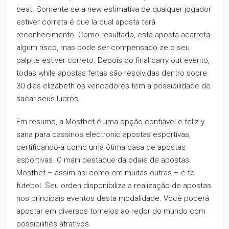
beat. Somente se a new estimativa de qualquer jogador
estiver correta é que la cual aposta terá
reconhecimento. Como resultado, esta aposta acarreta
algum risco, mas pode ser compensado ze o seu
palpite estiver correto. Depois do final carry out evento,
todas while apostas feitas são resolvidas dentro sobre
30 dias elizabeth os vencedores tem a possibilidade de
sacar seus lucros.
Em resumo, a Mostbet é uma opção confiável e feliz y
sana para cassinos electronic apostas esportivas,
certificando-a como uma ótima casa de apostas
esportivas. O main destaque da odaie de apostas
Mostbet – assim asi como em muitas outras – é to
futebol. Seu orden disponibiliza a realização de apostas
nos principais eventos desta modalidade. Você poderá
apostar em diversos torneios ao redor do mundo com
possibilities atrativos.