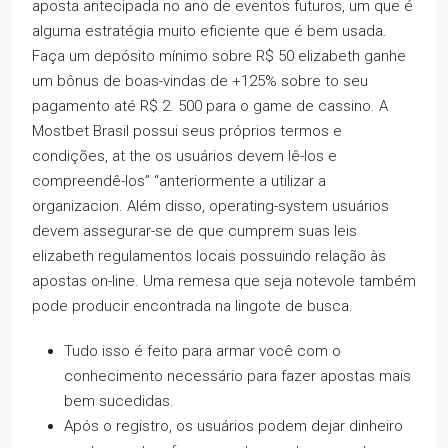
aposta antecipada no ano de eventos futuros, um que é
alguma estratégia muito eficiente que é bem usada.
Faça um depósito mínimo sobre R$ 50 elizabeth ganhe
um bônus de boas-vindas de +125% sobre to seu
pagamento até R$ 2. 500 para o game de cassino. A
Mostbet Brasil possui seus próprios termos e
condições, at the os usuários devem lê-los e
compreendê-los” “anteriormente a utilizar a
organizacion. Além disso, operating-system usuários
devem assegurar-se de que cumprem suas leis
elizabeth regulamentos locais possuindo relação às
apostas on-line. Uma remesa que seja notevole também
pode producir encontrada na lingote de busca.
Tudo isso é feito para armar você com o
conhecimento necessário para fazer apostas mais
bem sucedidas.
Após o registro, os usuários podem dejar dinheiro