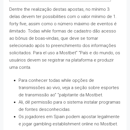
Dentre the realização destas apostas, no mínimo 3
delas devem ter possibilities com o valor mínimo de 1.
forty five, assim como o número máximo de eventos é
ilimitado. Todas while formas de cadastro dão acesso
ao bônus de boas-vindas, que deve se tornar
selecionado após to preenchimento dos informações
solicitados. Para el uso a Mostbet” “País e do mundo, os
usuários devem se registrar na plataforma e produzir
uma conta.
Para conhecer todas while opções de
transmissões ao vivo, veja a seção sobre esportes
de transmissão ao” “palpitante da Mostbet.
Ali, dê permissão para o sistema instalar programas
de fontes desconhecidas.
Os jogadores em Spain podem apostar legalmente
e jogar gambling establishment online no Mostbet.