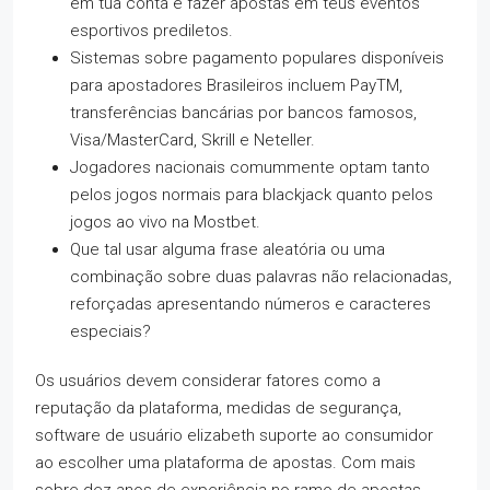
em tua conta e fazer apostas em teus eventos
esportivos prediletos.
Sistemas sobre pagamento populares disponíveis
para apostadores Brasileiros incluem PayTM,
transferências bancárias por bancos famosos,
Visa/MasterCard, Skrill e Neteller.
Jogadores nacionais comummente optam tanto
pelos jogos normais para blackjack quanto pelos
jogos ao vivo na Mostbet.
Que tal usar alguma frase aleatória ou uma
combinação sobre duas palavras não relacionadas,
reforçadas apresentando números e caracteres
especiais?
Os usuários devem considerar fatores como a
reputação da plataforma, medidas de segurança,
software de usuário elizabeth suporte ao consumidor
ao escolher uma plataforma de apostas. Com mais