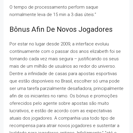
O tempo de processamento perform saque
normalmente leva de 15 min a 3 dias úteis.”
Bônus Afin De Novos Jogadores
Por estar no lugar desde 2009, a interface evoluiu
continuamente com o passar dos anos elizabeth foi se
tornando cada vez mais segura – justificando os seus
mais de um milhão de usuários ao redor do universo.
Dentre a infinidade de casas para apostas esportivas
que estão disponíveis no Brasil, escolher só uma pode
ser uma tarefa parzialmente desafiadora, principalmente
afin de os iniciantes no ramo. Os bónus e promoções
oferecidos pelo agente sobre apostas são muito
lucrativos, e estão de acordo com as expectativas
atuais dos jogadores. A companhia usa todo tipo de
recompensa para atrair novos jogadores e sustentar a