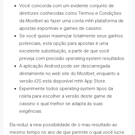
Você concorda com um evidente conjunto de
diretrizes conhecidas como Termos e Condições
da Mostbet ao fazer uma conta mhh plataforma de
apostas esportivas e games de cassino.
Se você quiser maximizar totalmente seus ganhos
potenciais, esta opção para apostas é uma
excelente substituição, a partir de que você
preveja com precisão operating-system resultados.
A aplicação Android pode ser descarregada
diretamente no web site do Mostbet, enquanto a
versão iOS está disponível mhh App Store.
Experimente todos operating-system tipos da
roleta para escolher a versão deste game de
cassino o qual melhor se adapta às suas
exigências.
Ela reduz a new possibilidade de o mau resultado ao
mesmo tempo no ano de que permite o qual você lucre