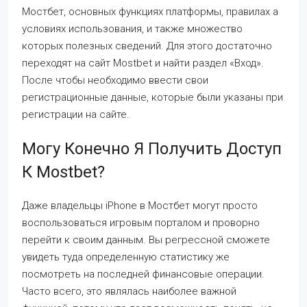
Мостбет, основных функциях платформы, правилах а
условиях использования, и также множество
которых полезных сведений. Для этого достаточно
переходят на сайт Mostbet и найти раздел «Вход».
После чтобы необходимо ввести свои
регистрационные данные, которые были указаны при
регистрации на сайте.
Могу Конечно Я Получить Доступ
К Mostbet?
Даже владельцы iPhone в Мостбет могут просто
воспользоваться игровым порталом и проворно
перейти к своим данным. Вы регрессной сможете
увидеть туда определенную статистику же
посмотреть на последней финансовые операции.
Часто всего, это являлась наиболее важной