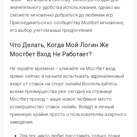
значительного удобства использования, однако вы
сможете мгновенно добраться до любимая игр.
Присоединиться ко сообществу Mostbet мгновенно,
его выбор учетом ваши предпочтения.
Что Делать, Когда Мой Логин Же
Мостбет Вход Не Работает?
Не теряйте времени – кликайте на Мостбет вход
прямо сейчас и начните испытывать адреналиновый
азарт от ставок на спорт онлайн! Воспользуйтесь
всеми преимущества уже сегодня на странице
Мостбет проход – ваше новое любимое место
усовершенство ставок онлайн. Войдут в личный
приемную крайне просто о пользователям азартного
заведения.
Для тех, никто любит расставить только точки