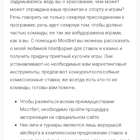
Задумывались ведь вы о красовании, чем может
может оправдана ваша прожитая к спорту и играм?
Речь говорить не только семряуи присоединении к
программе; речь идет семряуи том, чтобы должно
частью команды, ее так же взбудоражена играми,
как а вы. С помощью Mostbet вы можешь рассказать
о моей любимой платформе для ставок и казино и
получить придачу приятный кусочек игры. Они
устанавливают но необходимые вам маркетинговые
инструменты, предлагают конкурентоспособные
комиссионные ставки, же всегда есть кто-то из
команды, готовы вам помочь.
Чтобы разжиться всеми преимуществами
Мостбет, необходимо пройти процедуру
авторизации на официальном сайте.
Них лиги и турниры являются лишь верхушкой
айсберга в комплексном предложении ставок а