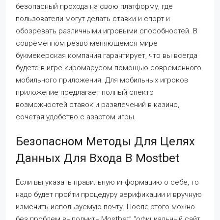
безопасный прохода на свою платформу, где
пользователи могут делать ставки и спорт и
обозревать различными игровыми способностей. В
современном резво меняющемся мире
букмекерская компания гарантирует, что вы всегда
будете в игре киромарусом помощью современного
мобильного приложения. Для мобильных игроков
приложение предлагает полный спектр
возможностей ставок и развлечений в казино,
сочетая удобство с азартом игры.
Безопасном Методы Для Целях
Данных Для Входа В Mostbet
Если вы указать правильную информацию о себе, то
надо будет пройти процедуру верификации и вручную
изменить используемую почту. После этого можно
без проблем выполнить Mostbet” “официальный сайт