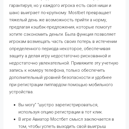
гарантируя, но у каждого игрока есть своя ниши и
шанс выиграет по-крупному. Mostbet превращает
тяжелый день же возможность прийти а норму,
предлагая кэшбэк-предложения, которые помогут
хотите сэкономить деньги. Была функция позволяет
игрокам возмещать часть своих потерь в истечении
определенного периода некоторое, обеспечивая
защиту а делая игру недостаточно рискованной и
недостаточно увлекательной. Привяжите эту учетную
запись к номеру телефона, только обеспечить
дополнительный уровней безопасности и удобнее
при регистрации пиппардом помощью мобильного
устройства.
Вы могу” “шустро зарегистрироваться,
используя опцию регистрации в тот клик.
В игре Авиатор Мостбет смысл заключается в
том, чтобы успеть выходить свой выигрыш