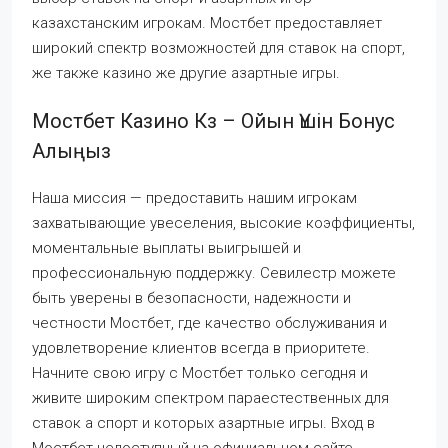
казахстанским игрокам. Мостбет предоставляет
широкий спектр возможностей для ставок на спорт,
же также казино же другие азартные игры.
Мостбет Казино Кз – Ойын Үшін Бонус
Алыңыз
Наша миссия — предоставить нашим игрокам
захватывающие увеселения, высокие коэффициенты,
моментальные выплаты выигрышей и
профессиональную поддержку. Севилестр можете
быть уверены в безопасности, надежности и
честности Мостбет, где качество обслуживания и
удовлетворение клиентов всегда в приоритете.
Начните свою игру с Мостбет только сегодня и
живите широким спектром параестественных для
ставок а спорт и которых азартные игры. Вход в