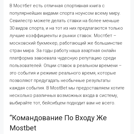
В Мостбет есть отличная спортивная книга с
популярнейших видами спорта ноунсом всему миру.
Севилестр можете делать ставки на более меньше
30 видов спорта, и на тот из них предлагаются только
лучшие коэффициенты и рынки ставок. Мостбет –
московский букмекер, работающий же большинстве
стран мира. За годы работу наша азартная онлайн
платформа завоевала чудесную репутацию среди
пользователей. Опции ставок в реальном времени –
это события и режиме реального время, которые
позволяют предугадать необычные результаты
каждая события. В MostBet мы предоставляем хотите
несколько различных возможных входа в систему,
выбирайте тот, бейсибцем подходит вам не всего.
“командование По Входу Же
Mostbet