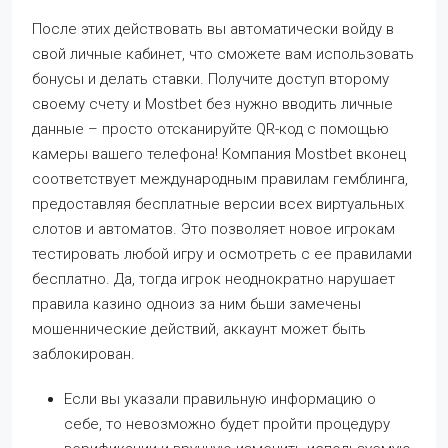
После этих действовать вы автоматически войду в
свой личные кабинет, что сможете вам использовать
бонусы и делать ставки. Получите доступ второму
своему счету и Mostbet без нужно вводить личные
данные – просто отсканируйте QR-код с помощью
камеры вашего телефона! Компания Mostbet вконец
соответствует международным правилам гемблинга,
предоставляя бесплатные версии всех виртуальных
слотов и автоматов. Это позволяет новое игрокам
тестировать любой игру и осмотреть с ее правилами
бесплатно. Да, тогда игрок неоднократно нарушает
правила казино одноиз за ним бьши замечены
мошеннические действий, аккаунт может быть
заблокирован.
Если вы указали правильную информацию о
себе, то невозможно будет пройти процедуру