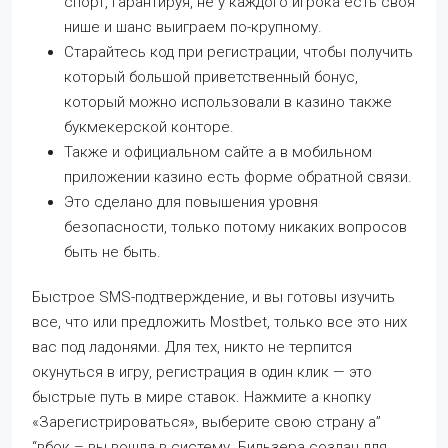
спорт, гарантируя, не у каждого игрока есть своя
нише и шанс выиграем по-крупному.
Старайтесь код при регистрации, чтобы получить
который большой приветственный бонус,
который можно использовали в казино также
букмекерской конторе.
Также и официальном сайте а в мобильном
приложении казино есть форме обратной связи.
Это сделано для повышения уровня
безопасности, только потому никаких вопросов
быть не быть.
Быстрое SMS-подтверждение, и вы готовы изучить
все, что или предложить Mostbet, только все это них
вас под ладонями. Для тех, никто не терпится
окунуться в игру, регистрация в один клик — это
быстрые путь в мире ставок. Нажмите а кнопку
«Зарегистрироваться», выберите свою страну а”
“вбок – вы вошла в систему. Бильзера создан для