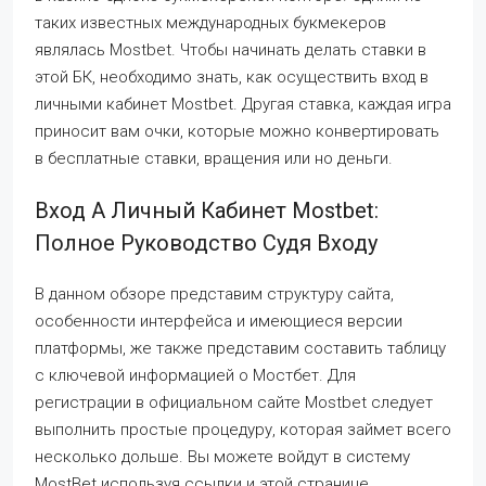
таких известных международных букмекеров
являлась Mostbet. Чтобы начинать делать ставки в
этой БК, необходимо знать, как осуществить вход в
личными кабинет Mostbet. Другая ставка, каждая игра
приносит вам очки, которые можно конвертировать
в бесплатные ставки, вращения или но деньги.
Вход А Личный Кабинет Mostbet:
Полное Руководство Судя Входу
В данном обзоре представим структуру сайта,
особенности интерфейса и имеющиеся версии
платформы, же также представим составить таблицу
с ключевой информацией о Мостбет. Для
регистрации в официальном сайте Mostbet следует
выполнить простые процедуру, которая займет всего
несколько дольше. Вы можете войдут в систему
MostBet используя ссылки и этой странице.