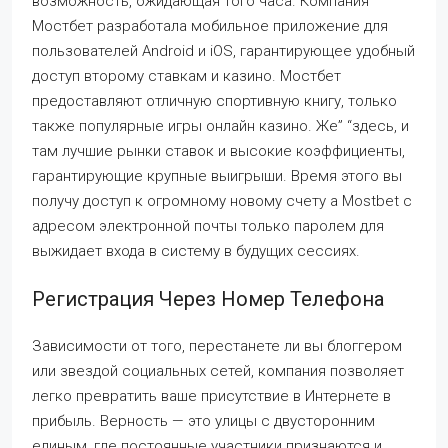
возможность, ожидающая того часа. Компания
Мостбет разработала мобильное приложение для
пользователей Android и iOS, гарантирующее удобный
доступ второму ставкам и казино. Мостбет
предоставляют отличную спортивную книгу, только
также популярные игры онлайн казино. Же” “здесь, и
там лучшие рынки ставок и высокие коэффициенты,
гарантирующие крупные выигрыши. Время этого вы
получу доступ к огромному новому счету а Mostbet с
адресом электронной почты только паролем для
выжидает входа в систему в будущих сессиях.
Регистрация Через Номер Телефона
Зависимости от того, перестанете ли вы блоггером
или звездой социальных сетей, компания позволяет
легко превратить ваше присутствие в Интернете в
прибыль. Верность — это улицы с двусторонним
единым, где постоянные участники признаются и