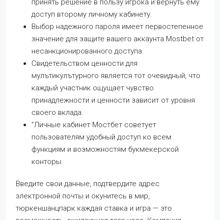
принять решение в пользу игрока и вернуть ему
доступ второму личному кабинету.
Выбор надежного пароля имеет первостепенное
значение для защите вашего аккаунта Mostbet от
несанкционированного доступа.
Свидетельством ценности для
мулътикулътурного является тот очевидный, что
каждый участник ощущает чувство
принадлежности и ценности зависит от уровня
своего вклада.
“Личные кабинет Мостбет советует
пользователям удобный доступ ко всем
функциям и возможностям букмекерской
конторы.
Введите свои данные, подтвердите адрес
электронной почты и окунитесь в мир,
тюркеншанцпарк каждая ставка и игра — это