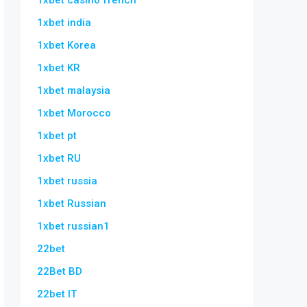
1xbet casino french
1xbet india
1xbet Korea
1xbet KR
1xbet malaysia
1xbet Morocco
1xbet pt
1xbet RU
1xbet russia
1xbet Russian
1xbet russian1
22bet
22Bet BD
22bet IT