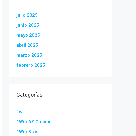
julio 2025
junio 2025
mayo 2025
abril 2025
marzo 2025
febrero 2025
Categorías
1w
1Win AZ Casino
1Win Brasil