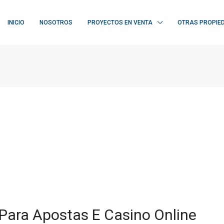
INICIO
NOSOTROS
PROYECTOS EN VENTA
OTRAS PROPIE
Para Apostas E Casino Online