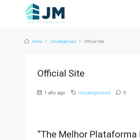
Home
Uncategorized
Official Site
Official Site
1 año ago
Uncategorized
0
“The Melhor Plataforma 