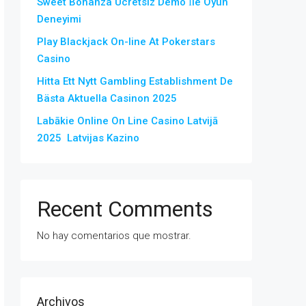
Sweet Bonanza Ücretsiz Demo İle Oyun
Deneyimi
Play Blackjack On-line At Pokerstars
Casino
Hitta Ett Nytt Gambling Establishment De
Bästa Aktuella Casinon 2025
Labākie Online On Line Casino Latvijā
2025 ️ Latvijas Kazino
Recent Comments
No hay comentarios que mostrar.
Archivos