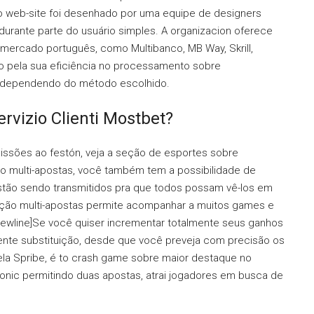
o web-site foi desenhado por uma equipe de designers
durante parte do usuário simples. A organizacion oferece
mercado português, como Multibanco, MB Way, Skrill,
o pela sua eficiência no processamento sobre
, dependendo do método escolhido.
rvizio Clienti Mostbet?
ssões ao festón, veja a seção de esportes sobre
ão multi-apostas, você também tem a possibilidade de
stão sendo transmitidos pra que todos possam vê-los em
 opção multi-apostas permite acompanhar a muitos games e
newline]Se você quiser incrementar totalmente seus ganhos
ente substituição, desde que você preveja com precisão os
pela Spribe, é to crash game sobre maior destaque no
ronic permitindo duas apostas, atrai jogadores em busca de