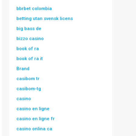
bbrbet colombia
betting utan svensk licens
big bass de
bizzo casino
book of ra
book of ra it
Brand
casibom tr
casibom-tg
casino
casino en ligne
casino en ligne fr
casino onlina ca