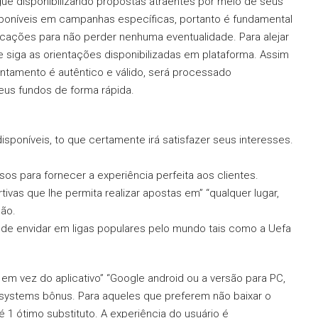
gue disponibilizando propostas atraentes por meio de seus
poníveis em campanhas específicas, portanto é fundamental
icações para não perder nenhuma eventualidade. Para alejar
 siga as orientações disponibilizadas em plataforma. Assim
antamento é autêntico e válido, será processado
us fundos de forma rápida.
poníveis, to que certamente irá satisfazer seus interesses.
s para fornecer a experiência perfeita aos clientes.
vas que lhe permita realizar apostas em” “qualquer lugar,
são.
de envidar em ligas populares pelo mundo tais como a Uefa
em vez do aplicativo” “Google android ou a versão para PC,
stems bônus. Para aqueles que preferem não baixar o
é 1 ótimo substituto. A experiência do usuário é