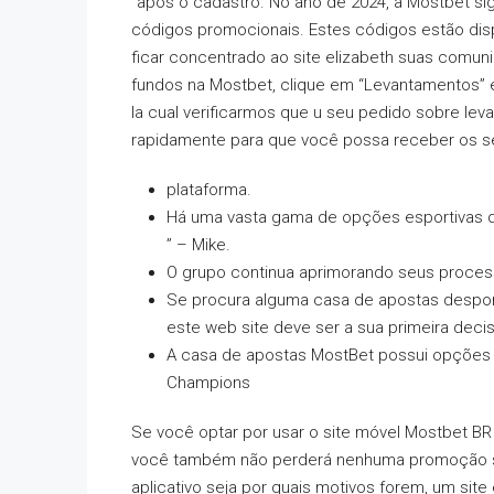
“após o cadastro. No ano de 2024, a Mostbet si
códigos promocionais. Estes códigos estão dis
ficar concentrado ao site elizabeth suas comun
fundos na Mostbet, clique em “Levantamentos” e
la cual verificarmos que u seu pedido sobre lev
rapidamente para que você possa receber os se
plataforma.
Há uma vasta gama de opções esportivas dis
” – Mike.
O grupo continua aprimorando seus processo
Se procura alguma casa de apostas desporti
este web site deve ser a sua primeira deci
A casa de apostas MostBet possui opções 
Champions
Se você optar por usar o site móvel Mostbet BR 
você também não perderá nenhuma promoção sy
aplicativo seja por quais motivos forem, um site 