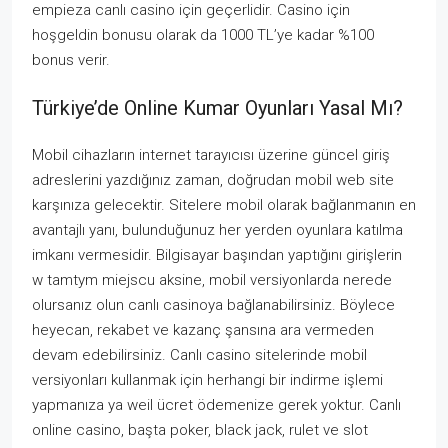
empieza canlı casino için geçerlidir. Casino için
hoşgeldin bonusu olarak da 1000 TL’ye kadar %100
bonus verir.
Türkiye’de Online Kumar Oyunları Yasal Mı?
Mobil cihazların internet tarayıcısı üzerine güncel giriş
adreslerini yazdığınız zaman, doğrudan mobil web site
karşınıza gelecektir. Sitelere mobil olarak bağlanmanın en
avantajlı yanı, bulunduğunuz her yerden oyunlara katılma
imkanı vermesidir. Bilgisayar başından yaptığını girişlerin
w tamtym miejscu aksine, mobil versiyonlarda nerede
olursanız olun canlı casinoya bağlanabilirsiniz. Böylece
heyecan, rekabet ve kazanç şansına ara vermeden
devam edebilirsiniz. Canlı casino sitelerinde mobil
versiyonları kullanmak için herhangi bir indirme işlemi
yapmanıza ya weil ücret ödemenize gerek yoktur. Canlı
online casino, başta poker, black jack, rulet ve slot