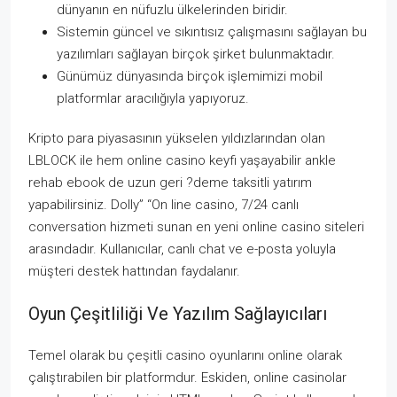
dünyanın en nüfuzlu ülkelerinden biridir.
Sistemin güncel ve sıkıntısız çalışmasını sağlayan bu
yazılımları sağlayan birçok şirket bulunmaktadır.
Günümüz dünyasında birçok işlemimizi mobil
platformlar aracılığıyla yapıyoruz.
Kripto para piyasasının yükselen yıldızlarından olan
LBLOCK ile hem online casino keyfi yaşayabilir ankle
rehab ebook de uzun geri ?deme taksitli yatırım
yapabilirsiniz. Dolly” “On line casino, 7/24 canlı
conversation hizmeti sunan en yeni online casino siteleri
arasındadır. Kullanıcılar, canlı chat ve e-posta yoluyla
müşteri destek hattından faydalanır.
Oyun Çeşitliliği Ve Yazılım Sağlayıcıları
Temel olarak bu çeşitli casino oyunlarını online olarak
çalıştırabilen bir platformdur. Eskiden, online casinolar