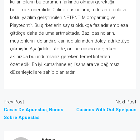
kullanıcıların bu durumun farkında olması gerektiğini
belirtmek önemlidir. Online casinolar için durante ünlü ve
köklü yazılım geliştiricileri NETENT, Microgaming ve
Playtechtir. Bu şirketlerin sayısı oldukça fazladır empieza
gittikçe daha de uma artmaktadır. Bazı casinoların,
müşterilerini dolandırdıkları iddialarından dolayı adı kötüye
çıkmıştır. Aşağıdaki listede, online casino seçerken
aklınızda bulundurmanız gereken temel kriterleri
özetledik. En iyi kumarhaneler, lisanslara ve bağımsız
düzenleyicilere sahip olanlardır.
Prev Post
Next Post
Casas De Apuestas, Bonos
Casinos With Out Spelpaus
Sobre Apuestas