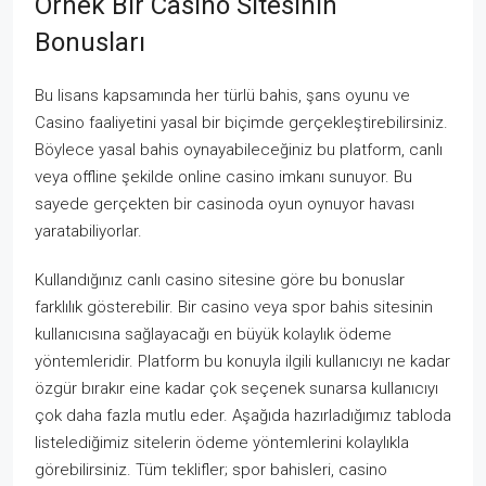
Örnek Bir Casino Sitesinin
Bonusları
Bu lisans kapsamında her türlü bahis, şans oyunu ve
Casino faaliyetini yasal bir biçimde gerçekleştirebilirsiniz.
Böylece yasal bahis oynayabileceğiniz bu platform, canlı
veya offline şekilde online casino imkanı sunuyor. Bu
sayede gerçekten bir casinoda oyun oynuyor havası
yaratabiliyorlar.
Kullandığınız canlı casino sitesine göre bu bonuslar
farklılık gösterebilir. Bir casino veya spor bahis sitesinin
kullanıcısına sağlayacağı en büyük kolaylık ödeme
yöntemleridir. Platform bu konuyla ilgili kullanıcıyı ne kadar
özgür bırakır eine kadar çok seçenek sunarsa kullanıcıyı
çok daha fazla mutlu eder. Aşağıda hazırladığımız tabloda
listelediğimiz sitelerin ödeme yöntemlerini kolaylıkla
görebilirsiniz. Tüm teklifler; spor bahisleri, casino