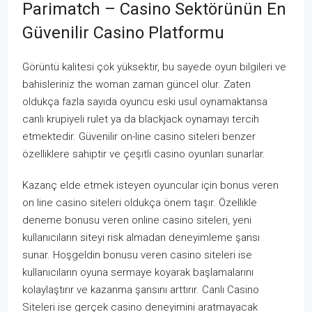
Parimatch – Casino Sektörünün En
Güvenilir Casino Platformu
Görüntü kalitesi çok yüksektir, bu sayede oyun bilgileri ve
bahisleriniz the woman zaman güncel olur. Zaten
oldukça fazla sayıda oyuncu eski usul oynamaktansa
canlı krupiyeli rulet ya da blackjack oynamayı tercih
etmektedir. Güvenilir on-line casino siteleri benzer
özelliklere sahiptir ve çeşitli casino oyunları sunarlar.
Kazanç elde etmek isteyen oyuncular için bonus veren
on line casino siteleri oldukça önem taşır. Özellikle
deneme bonusu veren online casino siteleri, yeni
kullanıcıların siteyi risk almadan deneyimleme şansı
sunar. Hoşgeldin bonusu veren casino siteleri ise
kullanıcıların oyuna sermaye koyarak başlamalarını
kolaylaştırır ve kazanma şansını arttırır. Canlı Casino
Siteleri ise gerçek casino deneyimini aratmayacak