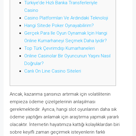
Türkiye’de Hızlı Banka Transferleriyle
Casino
Casino Platformları Ve Ardındaki Teknoloji
Hangi Sitede Poker Oynayabilirim?
Gerçek Para Ile Oyun Oynamak Için Hangi
Online Kumarhaneyi Seçmek Daha Iyidir?
Top Türk Çevrimdışı Kumarhaneleri
Online Casinolar Bir Oyuncunun Yaşını Nasıl
Doğrular?
Canlı On Line Casino Siteleri
Ancak, kazanma şansınızı artırmak için volatilitenin
empieza ödeme çizelgelerinin anlaşılması
gerekmektedir. Ayrıca, hangi slot oyunlarının daha sık
ödeme yaptığını anlamak için araştırma yapmak yararlı
olacaktır. İnternetin hayatımıza kattığı kolaylıklardan biri
sobre keyifli zaman geçirmek isteyenlerin farklı