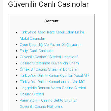
Güvenilir Canlı Casinolar
Content
Türkiye’de Kredi Kartı Kabul Eden En İyi
Mobil Casinolar
Oyun Çeşitliliği Ve Yazılım Sağlayıcıları
En İyi Canlı Casinolar
Güvenilir Casino” “Siteleri Hangileri?
Casino Sitelerinde Güvenliğin Önemi
Örnek Bir Casino Sitesinin Bonusları
Türkiye’de Online Kumar Oyunları Yasal Mı?
Türkiye’de Online Kumarhaneler Var Mı?
Hoşgeldin Bonusu Veren Casino Siteleri
Casino Siteleri
Parimatch – Casino Sektörünün En
Güvenilir Casino Platformu