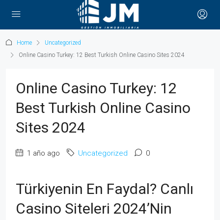
Home
Uncategorized
Online Casino Turkey: 12 Best Turkish Online Casino Sites 2024
Online Casino Turkey: 12
Best Turkish Online Casino
Sites 2024
1 año ago
Uncategorized
0
Türkiyenin En Faydal? Canlı
Casino Siteleri 2024’nin ️