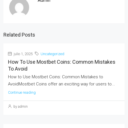
Admin
Related Posts
julio 1, 2025
Uncategorized
How To Use Mostbet Coins: Common Mistakes
To Avoid
How to Use Mostbet Coins: Common Mistakes to
AvoidMostbet Coins offer an exciting way for users to...
Continue reading
by admin