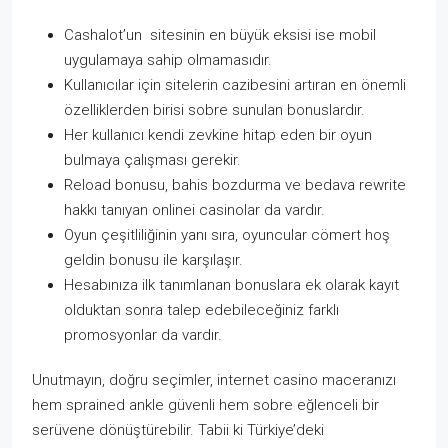
Cashalot’un sitesinin en büyük eksisi ise mobil
uygulamaya sahip olmamasıdır.
Kullanıcılar için sitelerin cazibesini artıran en önemli
özelliklerden birisi sobre sunulan bonuslardır.
Her kullanıcı kendi zevkine hitap eden bir oyun
bulmaya çalışması gerekir.
Reload bonusu, bahis bozdurma ve bedava rewrite
hakkı tanıyan onlinei casinolar da vardır.
Oyun çeşitliliğinin yanı sıra, oyuncular cömert hoş
geldin bonusu ile karşılaşır.
Hesabınıza ilk tanımlanan bonuslara ek olarak kayıt
olduktan sonra talep edebileceğiniz farklı
promosyonlar da vardır.
Unutmayın, doğru seçimler, internet casino maceranızı
hem sprained ankle güvenli hem sobre eğlenceli bir
serüvene dönüştürebilir. Tabii ki Türkiye’deki