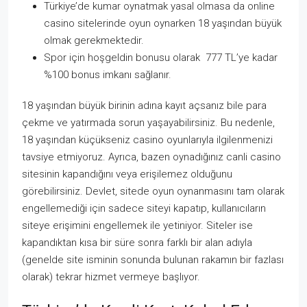
Türkiye’de kumar oynatmak yasal olmasa da online
casino sitelerinde oyun oynarken 18 yaşından büyük
olmak gerekmektedir.
Spor için hoşgeldin bonusu olarak 777 TL’ye kadar
%100 bonus imkanı sağlanır.
18 yaşından büyük birinin adına kayıt açsanız bile para
çekme ve yatırmada sorun yaşayabilirsiniz. Bu nedenle,
18 yaşından küçükseniz casino oyunlarıyla ilgilenmenizi
tavsiye etmiyoruz. Ayrıca, bazen oynadığınız canli casino
sitesinin kapandığını veya erişilemez olduğunu
görebilirsiniz. Devlet, sitede oyun oynanmasını tam olarak
engellemediği için sadece siteyi kapatıp, kullanıcıların
siteye erişimini engellemek ile yetiniyor. Siteler ise
kapandıktan kısa bir süre sonra farklı bir alan adıyla
(genelde site isminin sonunda bulunan rakamın bir fazlası
olarak) tekrar hizmet vermeye başlıyor.