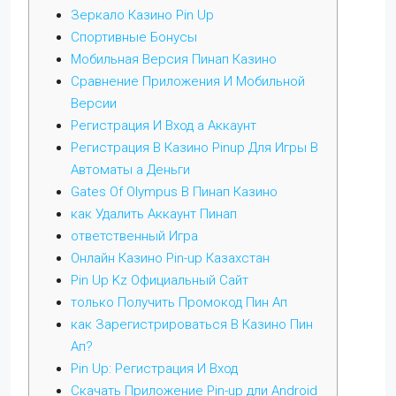
Зеркало Казино Pin Up
Спортивные Бонусы
Мобильная Версия Пинап Казино
Сравнение Приложения И Мобильной
Версии
Регистрация И Вход а Аккаунт
Регистрация В Казино Pinup Для Игры В
Автоматы а Деньги
Gates Of Olympus В Пинап Казино
как Удалить Аккаунт Пинап
ответственный Игра
Онлайн Казино Pin-up Казахстан
Pin Up Kz Официальный Сайт
только Получить Промокод Пин Ап
как Зарегистрироваться В Казино Пин
Ап?
Pin Up: Регистрация И Вход
Скачать Приложение Pin-up дли Android