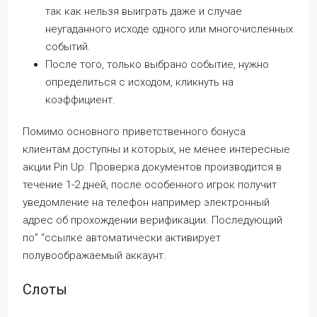
так как нельзя выиграть даже и случае
неугаданного исходе одного или многочисленных
событий.
После того, только выбрано событие, нужно
определиться с исходом, кликнуть на
коэффициент.
Помимо основного приветственного бонуса
клиентам доступны и которых, не менее интересные
акции Pin Up. Проверка документов производится в
течение 1-2 дней, после особенного игрок получит
уведомление на телефон например электронный
адрес об прохождении верификации. Последующий
по” “ссылке автоматически активирует
полувоображаемый аккаунт.
Слоты