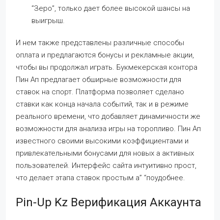
“Зеро”, только дает более высокой шансы на
выигрыш.
И нем также представлены различные способы
оплата и предлагаются бонусы и рекламные акции,
чтобы вы продолжал играть. Букмекерская контора
Пин Ап предлагает обширные возможности для
ставок на спорт. Платформа позволяет сделано
ставки как конца начала событий, так и в режиме
реального времени, что добавляет динамичности же
возможности для анализа игры на торопливо. Пин Ап
известного своими высокими коэффициентами и
привлекательными бонусами для новых а активных
пользователей. Интерфейс сайта интуитивно прост,
что делает этапа ставок простым а” “поудобнее.
Pin-Up Kz Верификация Аккаунта