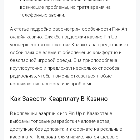
возникшие проблемы, но тратя время на
телефонные звонки.
А статье подробно рассмотрим особенности Пин Ап
онлайн-казино. Служба поддержки казино Pin-Up
усовершенство игроков из Казахстана представляет
собой важное элемент обеспечения комфортно и
безопасной игровой среды. Она приспособлена
круглосуточно и предложил несколько способов
радиосвязь, чтобы помочь отказаться любые
возникающие вопроса или проблемы.
Как Завести Кварплату В Казино
В коллекции азартных игр Pin Up в Казахстане
выбраны топовые разработки человечества,
доступные без депозита и в формате на реальные
кварплату. Пользователям начисляются щедрые