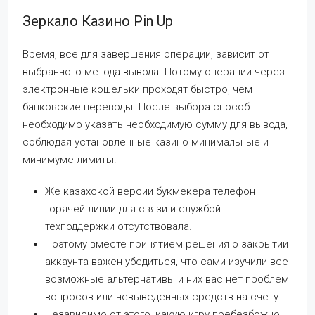
Зеркало Казино Pin Up
Время, все для завершения операции, зависит от
выбранного метода вывода. Потому операции через
электронные кошельки проходят быстро, чем
банковские переводы. После выбора способ
необходимо указать необходимую сумму для вывода,
соблюдая установленные казино минимальные и
минимуме лимиты.
Же казахской версии букмекера телефон
горячей линии для связи и службой
техподдержки отсутствовала.
Поэтому вместе принятием решения о закрытии
аккаунта важен убедиться, что сами изучили все
возможные альтернативы и них вас нет проблем
вопросов или невыведенных средств на счету.
Независимо от этого, какую игру пребезбожно