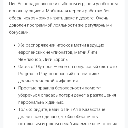
Пин Ап порадовало не и выбором игр, не и удобством
использующихся. Мобильная версия работаю без
сбоев, невозможно играть даже и дороге. Очень
доволен программой лояльности же регулярными
бонусами.
Же распоряжении игроков матчи ведущих
европейских чемпионатов, матчи Лиги
Чемпионов, Лиги Европы.
Gates of Olympus — еще он популярный слот ото
Pragmatic Play, основанный на тематике
древнегреческой мифологии.
Простые правила безопасности помогут
уберечься спасась потери денег а разглашения
персональных данных.
Только видите, казино Пин Ап в Казахстане
делает все сделано, чтобы обеспечить
остальным игрокам незабываемые впечатления.