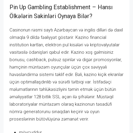
Pin Up Gambling Establishment – Hansı
Ölkələrin Sakinləri Oynaya Bilər?
Casinonun rəsmi saytı Azərbaycan və ingilis dilləri də daxil
olmaqla 9 dildə fəaliyyət göstərir. Kazino financial
institution kartları, elektron pul kisələri və kriptovalyutalar
vasitəsilə ödənişləri qəbul edir. Kazino xoş gəlmisiniz
bonusu, cashback, pulsuz spinlər və digər promosyonlar,
həmçinin müntəzəm oyunçular üçün çox səviyyəli
həvəsləndirmə sistemi təklif edir. Bəli, kazino kiçik ekranlar
üçün optimallaşdırılıb və sürətli tətbiqi var. İstifadəçi
məlumatlarının təhlükəsizliyini təmin etmək üçün bütün
əməliyyatlar 128 bitlik SSL açarı ilə şifrələnir. Müstəqil
laboratoriyalar müntəzəm olaraq kazinonun təsadüfi
nömrə generatorunu sınaqdan keçirir və oyun
proseslərinin bütövlüyünə zəmanət verir.
mövcuddur.