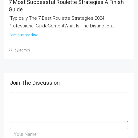
7 Most Successful Roulette Strategies A Finish
Guide
"Typically The 7 Best Roulette Strategies 2024
Professional GuideContentWhat Is The Distinction...
Continue reading
by admin
Join The Discussion