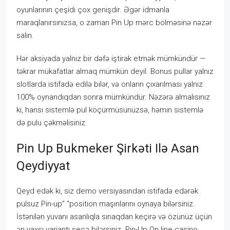
oyunlarının çeşidi çox genişdir. Əgər idmanla
maraqlanırsınızsa, o zaman Pin Up mərc bölməsinə nəzər
salın.
Hər aksiyada yalnız bir dəfə iştirak etmək mümkündür —
təkrar mükafatlar almaq mümkün deyil. Bonus pullar yalnız
slotlarda istifadə edilə bilər, və onların çıxarılması yalnız
100% oynandıqdan sonra mümkündür. Nəzərə almalısınız
ki, hansı sistemlə pul köçürmüsünüzsə, həmin sistemlə
də pulu çəkməlisiniz.
Pin Up Bukmeker Şirkəti Ilə Asan
Qeydiyyat
Qeyd edək ki, siz demo versiyasından istifadə edərək
pulsuz Pin-up” “position maşınlarını oynaya bilərsiniz.
İstənilən yuvanı asanlıqla sınaqdan keçirə və özünüz üçün
ən yaxşı variantı seçə bilərsiniz. Pin-Up On line casino