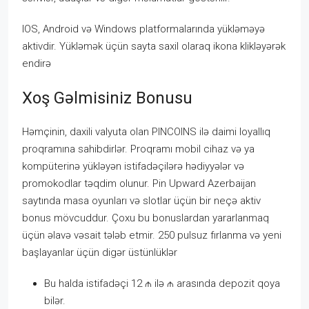
IOS, Android və Windows platformalarında yükləməyə
aktivdir. Yükləmək üçün sayta saxil olaraq ikona klikləyərək
endirə
Xoş Gəlmisiniz Bonusu
Həmçinin, daxili valyuta olan PINCOINS ilə daimi loyallıq
proqramına sahibdirlər. Proqramı mobil cihaz və ya
kompüterinə yükləyən istifadəçilərə hədiyyələr və
promokodlar təqdim olunur. Pin Upward Azerbaijan
saytında masa oyunları və slotlar üçün bir neçə aktiv
bonus mövcuddur. Çoxu bu bonuslardan yararlanmaq
üçün əlavə vəsait tələb etmir. 250 pulsuz fırlanma və yeni
başlayanlar üçün digər üstünlüklər
Bu halda istifadəçi 12 ₼ ilə ₼ arasında depozit qoya
bilər.