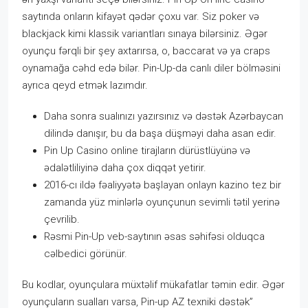
saytında onların kifayət qədər çoxu var. Siz poker və
blackjack kimi klassik variantları sınaya bilərsiniz. Əgər
oyunçu fərqli bir şey axtarırsa, o, baccarat və ya craps
oynamağa cəhd edə bilər. Pin-Up-da canlı diler bölməsini
ayrıca qeyd etmək lazımdır.
Daha sonra sualınızı yazırsınız və dəstək Azərbaycan
dilində danışır, bu da başa düşməyi daha asan edir.
Pin Up Casino online tirajların dürüstlüyünə və
ədalətliliyinə daha çox diqqət yetirir.
2016-cı ildə fəaliyyətə başlayan onlayn kazino tez bir
zamanda yüz minlərlə oyunçunun sevimli tətil yerinə
çevrilib.
Rəsmi Pin-Up veb-saytının əsas səhifəsi olduqca
cəlbedici görünür.
Bu kodlar, oyunçulara müxtəlif mükafatlar təmin edir. Əgər
oyunçuların sualları varsa, Pin-up AZ texniki dəstək”