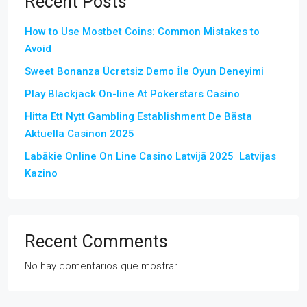
Recent Posts
How to Use Mostbet Coins: Common Mistakes to
Avoid
Sweet Bonanza Ücretsiz Demo İle Oyun Deneyimi
Play Blackjack On-line At Pokerstars Casino
Hitta Ett Nytt Gambling Establishment De Bästa
Aktuella Casinon 2025
Labākie Online On Line Casino Latvijā 2025 ️ Latvijas
Kazino
Recent Comments
No hay comentarios que mostrar.