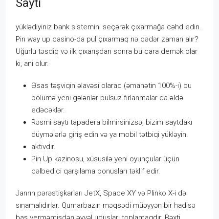
Saytı
yüklədiyiniz bank sistemini seçərək çıxarmağa cəhd edin.
Pin way up casino-da pul çıxarmaq nə qədər zaman alır?
Uğurlu təsdiq və ilk çıxarışdan sonra bu cara demək olar
ki, ani olur.
Əsas təşviqin əlavəsi olaraq (əmanətin 100%-i) bu
bölümə yeni gələnlər pulsuz fırlanmalar da əldə
edəcəklər.
Rəsmi saytı tapadera bilmirsinizsə, bizim saytdakı
düymələrlə giriş edin və ya mobil tətbiqi yükləyin.
aktivdir.
Pin Up kazinosu, xüsusilə yeni oyunçular üçün
cəlbedici qarşılama bonusları təklif edir.
Janrın pərəstişkarları JetX, Space XY və Plinko X-i də
sınamalıdırlar. Qumarbazın məqsədi müəyyən bir hadisə
baş verməmişdən əvvəl uduşları toplamaqdır. Bəxti