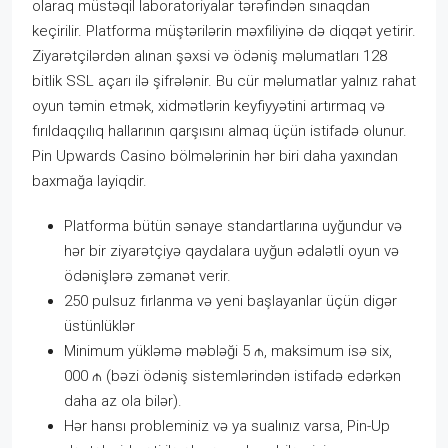
olaraq müstəqil laboratoriyalar tərəfindən sınaqdan
keçirilir. Platforma müştərilərin məxfiliyinə də diqqət yetirir.
Ziyarətçilərdən alınan şəxsi və ödəniş məlumatları 128
bitlik SSL açarı ilə şifrələnir. Bu cür məlumatlar yalnız rahat
oyun təmin etmək, xidmətlərin keyfiyyətini artırmaq və
fırıldaqçılıq hallarının qarşısını almaq üçün istifadə olunur.
Pin Upwards Casino bölmələrinin hər biri daha yaxından
baxmağa layiqdir.
Platforma bütün sənaye standartlarına uyğundur və
hər bir ziyarətçiyə qaydalara uyğun ədalətli oyun və
ödənişlərə zəmanət verir.
250 pulsuz fırlanma və yeni başlayanlar üçün digər
üstünlüklər
Minimum yükləmə məbləği 5 ₼, maksimum isə six,
000 ₼ (bəzi ödəniş sistemlərindən istifadə edərkən
daha az ola bilər).
Hər hansı probleminiz və ya sualınız varsa, Pin-Up