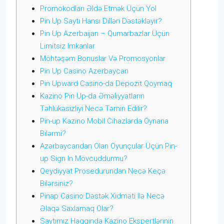
Promokodları Əldə Etmək Üçün Yol
Pin Up Saytı Hansı Dilləri Dəstəkləyir?
Pin Up Azerbaijan – Qumarbazlar Üçün
Limitsiz Imkanlar
Möhtəşəm Bonuslar Və Promosyonlar
Pin Up Casino Azerbaycan
Pin Upward Casino-da Depozit Qoymaq
Kazino Pin Up-da Əməliyyatların
Təhlükəsizliyi Necə Təmin Edilir?
Pin-up Kazino Mobil Cihazlarda Oynana
Bilərmi?
Azərbaycandan Olan Oyunçular Üçün Pin-
up Sign In Mövcuddurmu?
Qeydiyyat Prosedurundan Necə Keçə
Bilərsiniz?
Pinap Casino Dəstək Xidməti Ilə Necə
Əlaqə Saxlamaq Olar?
Saytımız Haqqında Kazino Ekspertlərinin