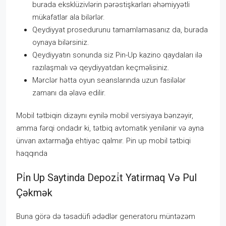
burada eksklüzivlərin pərəstişkarları əhəmiyyətli
mükafatlar ala bilərlər.
Qeydiyyat prosedurunu tamamlamasanız da, burada
oynaya bilərsiniz.
Qeydiyyatın sonunda siz Pin-Up kazino qaydaları ilə
razılaşmalı və qeydiyyatdan keçməlisiniz.
Mərclər hətta oyun seanslarında uzun fasilələr
zamanı da əlavə edilir.
Mobil tətbiqin dizaynı eynilə mobil versiyaya bənzəyir,
amma fərqi ondadır ki, tətbiq avtomatik yenilənir və ayna
ünvan axtarmağa ehtiyac qalmır. Pin up mobil tətbiqi
haqqında
Pi̇n Up Saytinda Depozi̇t Yatirmaq Və Pul
Çəkmək
Buna görə də təsadüfi ədədlər generatoru müntəzəm