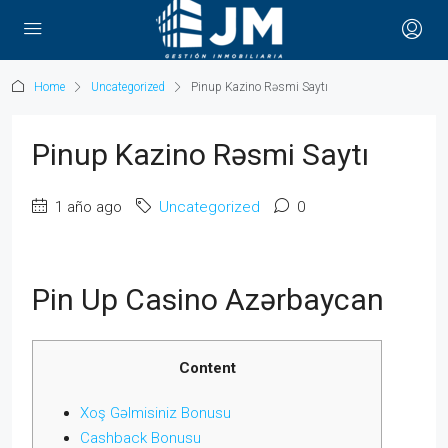
Home
Uncategorized
Pinup Kazino Rəsmi Saytı
Pinup Kazino Rəsmi Saytı
1 año ago
Uncategorized
0
Pin Up Casino Azərbaycan
Content
Xoş Gəlmisiniz Bonusu
Cashback Bonusu