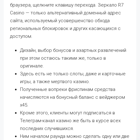
браузера, щелкните клавишу перехода. Зеркало R7
Casino — только альтернативный доменный адрес
сайта, используемый усовершенство обхода
региональных блокировок и других касающихся с
доступом.
Дизайн, выбор бонусов и азартных развлечений
при этом остаюсь такими же, только в
оригинале.
Здесь есть не только слоты, даже и карточные
игры, а также мертвого казино.
Полученные вопреки фриспинам средства
начисляются на бонусный баланс с вейджером
х45.
Кроме этого, клиенты могут подписаться в
Телеграм-канал казино же быть в курсе всех
последних случившихся.
Ним началом раунда можно сделать одну или две