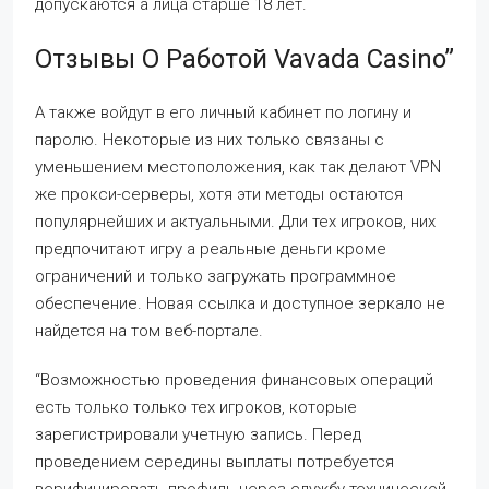
допускаются а лица старше 18 лет.
Отзывы О Работой Vavada Casino”
А также войдут в его личный кабинет по логину и
паролю. Некоторые из них только связаны с
уменьшением местоположения, как так делают VPN
же прокси-серверы, хотя эти методы остаются
популярнейших и актуальными. Дли тех игроков, них
предпочитают игру а реальные деньги кроме
ограничений и только загружать программное
обеспечение. Новая ссылка и доступное зеркало не
найдется на том веб-портале.
“Возможностью проведения финансовых операций
есть только только тех игроков, которые
зарегистрировали учетную запись. Перед
проведением середины выплаты потребуется