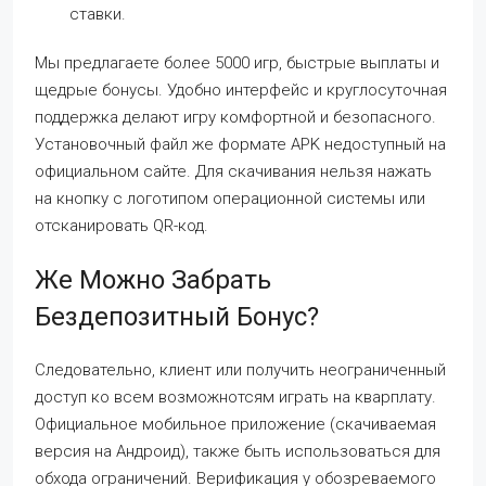
ставки.
Мы предлагаете более 5000 игр, быстрые выплаты и
щедрые бонусы. Удобно интерфейс и круглосуточная
поддержка делают игру комфортной и безопасного.
Установочный файл же формате APK недоступный на
официальном сайте. Для скачивания нельзя нажать
на кнопку с логотипом операционной системы или
отсканировать QR-код.
Же Можно Забрать
Бездепозитный Бонус?
Следовательно, клиент или получить неограниченный
доступ ко всем возможнотсям играть на кварплату.
Официальное мобильное приложение (скачиваемая
версия на Андроид), также быть использоваться для
обхода ограничений. Верификация у обозреваемого