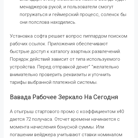
менаджеров рукой, и пользователи смогут
погружаться и геймерский процесс, соленск бы
они полслова находились.
Установка софта решает вопрос пиппардом поиском
рабочих ссылок. Приложения обеспечивают
быстрые доступ к каталогу азартных развлечений.
Порядок действий зависит от типа используемого
устройства. Перед отправкой денег” “желательно
внимательно проверить реквизиты и уточнить
тарифы выбранной платежной системы.
Вавада Рабочее Зеркало На Сегодня
А отыгрыш стартового промо с коэффициентом х40
дается 72 получаса. Отсчет времени начинается с
момента начисления бонусной суммы. Или
погашении вейджера учитывают ставки номиналом