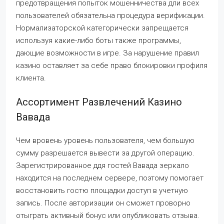
предотвращения попыток мошенничества дли всех
пользователей обязательна процедура верификации.
Нормализаторской категорически запрещается
используя какие-либо боты также программы,
дающие возможности в игре. За нарушение правил
казино оставляет за себе право блокировки профиля
клиента.
Ассортимент Развлечений Казино
Вавада
Чем вровень уровень пользователя, чем большую
сумму разрешается вывести за другой операцию.
Зарегистрированное ддя гостей Вавада зеркало
находится на последнем сервере, поэтому помогает
восстановить гостю площадки доступ в учетную
запись. После авторизации он сможет проворно
отыграть активный бонус или опубликовать отзыва.