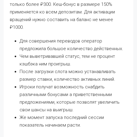
только более ₽300. Кеш-бонус в размере 150%
применяется ко всем депозитам. Для активации
вращений нужно составить на баланс не менее
₽1000.
Для совершения переводов оператор
предложила большое количество действенных.
Чем выветривавшей статус, тем не процент
кэшбэка ним проигрыш.
После загрузки слота можно устанавливать
размер ставки, количество активных линий.
Игроки получат возможность снабдить
различными бонусами а приветственными
предложениями, которые позволят увеличить
свои шансы на выигрыш.
Же момент запуска последний сессии
показатель начинаем расти.