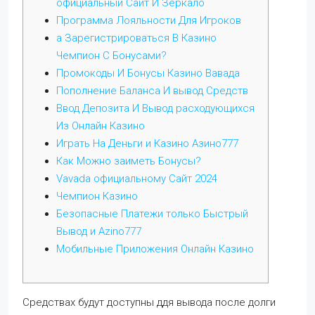
официальный Сайт И Зеркало
Программа Лояльности Для Игроков
а Зарегистрироваться В Казино
Чемпион С Бонусами?
Промокоды И Бонусы Казино Вавада
Пополнение Баланса И вывод Средств
Ввод Депозита И Вывод расходующихся
Из Онлайн Казино
Играть На Деньги и Казино Азино777
Как Можно заиметь Бонусы?
Vavada официальному Сайт 2024
Чемпион Казино
Безопасные Платежи только Быстрый
Вывод и Azino777
Мобильные Приложения Онлайн Казино
Средствах будут доступны ддя вывода после долги