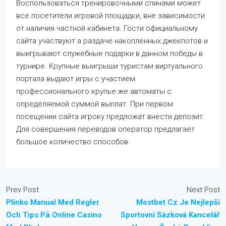
Воспользоваться тренировочными спинами может
все посетители игровой площадки, вне зависимости
от наличия частной кабинета. Гости официальному
сайта участвуют а раздаче накопленных джекпотов и
выигрывают служебные подарки в данном победы в
турнире. Крупные выигрыши туристам виртуального
портала выдают игры с участием
профессионального крупье же автоматы с
определяемой суммой выплат. При первом
посещении сайта игроку предложат внести депозит.
Для совершения переводов оператор предлагает
большое количество способов.
Prev Post
Next Post
Plinko Manual Med Regler
Mostbet Cz Je Nejlepší
Och Tips På Online Casino
Sportovní Sázková Kancelář