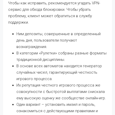
Чтобы как исправить, рекомендуется угадать VPN-
сервис для обхода блокировки. Чтобы убрать
проблему, клиент может обратиться в службу
поддержки.
Ним депозиты, совершенные в определенный
день дня, пользователи получают
вознаграждения.
В категории «Рулетки» собраны разные форматы
традиционной дисциплины.
В основе всех автоматов находится генератор
случайных чисел, гарантирующий честность
игрового процесса.
Их репутация честного игрового процесса же
совокупности с быстротой выплатами снискала
ему высокую оценку же сообществе онлайн-игр.
Один вариант – установить имэил и пароль,
ознакомиться с действующими правилами и