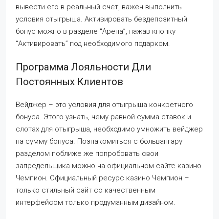
вывести его в реальный счет, важен выполнить
условия отыгрыша. Активировать бездепозитный
бонус можно в разделе “Арена”, нажав кнопку
“Активировать” под необходимого подарком.
Программа Лояльности Дли
Постоянных Клиентов
Вейджер – это условия для отыгрыша конкретного
бонуса. Этого узнать, чему равной сумма ставок и
слотах для отыгрыша, необходимо умножить вейджер
на сумму бонуса. Познакомиться с больвангару
разделом поближе же попробовать свои
запредельщика можно на официальном сайте казино
Чемпион. Официальный ресурс казино Чемпион –
только стильный сайт со качественным
интерфейсом только продуманным дизайном.