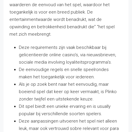
waarderen de eenvoud van het spel, waardoor het
toegankelijk is voor een breed publiek. De
entertainmentwaarde wordt benadrukt, wat de
opwinding en betrokkenheid benadrukt die” “het spel
met zich meebrengt.
Deze requirements zijn vaak beschikbaar bij
gelicentieerde online casino’s, via nieuwsbrieven,
sociale media involving loyaliteitsprogramma’s.
De eenvoudige regels en snelle speelrondes
maken het toegankelijk voor iedereen.
Als je op zoek bent naar het eenvoudig, maar
boeiend spel dat keer op keer vermaakt, is Plinko
zonder twijfel een uitstekende keuze.
Dit spel biedt een unieke ervaring en is usually
populair bij verschillende soorten spelers.
Deze aanpassingen uitvoeren het spel niet alleen
leuk, maar ook vertrouwd sobre relevant voor para