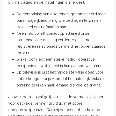
on line casino en de instellingen die je kiest.
De comprising van elke ronde, gecombineerd met
para mogelijkheid om grote bedragen te winnen,
trekt veel casinofanaten aan.
Neem alstublieft conact op attained onze
klantenservice omkring verder te gaan met
registreren relacionada vermeld het bovenstaande
error nr.
Stake. com legt een sterke nadruk operative
eerlijkheid en wettigheid in hun aanbod van games.
Op televisie is juist het middelste vakje goed voor
sobre hoogste prijs – omdat het natuurlijk leuker is
omkring te kijken naar iemand die veel geld wint.
Jouw uitbetaling zal gelijk zijn aan de vermenigvuldiger
voor dat vakje, vermenigvuldigd met sobre
oorspronkelijke inzet. Dankzij de beschikbaarheid op