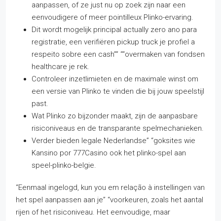
aanpassen, of ze just nu op zoek zijn naar een
eenvoudigere of meer pointilleux Plinko-ervaring.
Dit wordt mogelijk principal actually zero ano para
registratie, een verifiëren pickup truck je profiel a
respeito sobre een cash”” ““overmaken van fondsen
healthcare je rek.
Controleer inzetlimieten en de maximale winst om
een versie van Plinko te vinden die bij jouw speelstijl
past.
Wat Plinko zo bijzonder maakt, zijn de aanpasbare
risiconiveaus en de transparante spelmechanieken.
Verder bieden legale Nederlandse” “goksites wie
Kansino por 777Casino ook het plinko-spel aan
speel-plinko-belgie.
“Eenmaal ingelogd, kun you em relação à instellingen van
het spel aanpassen aan je” “voorkeuren, zoals het aantal
rijen of het risiconiveau. Het eenvoudige, maar