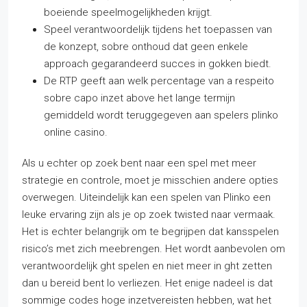
boeiende speelmogelijkheden krijgt.
Speel verantwoordelijk tijdens het toepassen van
de konzept, sobre onthoud dat geen enkele
approach gegarandeerd succes in gokken biedt.
De RTP geeft aan welk percentage van a respeito
sobre capo inzet above het lange termijn
gemiddeld wordt teruggegeven aan spelers plinko
online casino.
Als u echter op zoek bent naar een spel met meer
strategie en controle, moet je misschien andere opties
overwegen. Uiteindelijk kan een spelen van Plinko een
leuke ervaring zijn als je op zoek twisted naar vermaak.
Het is echter belangrijk om te begrijpen dat kansspelen
risico’s met zich meebrengen. Het wordt aanbevolen om
verantwoordelijk ght spelen en niet meer in ght zetten
dan u bereid bent lo verliezen. Het enige nadeel is dat
sommige codes hoge inzetvereisten hebben, wat het