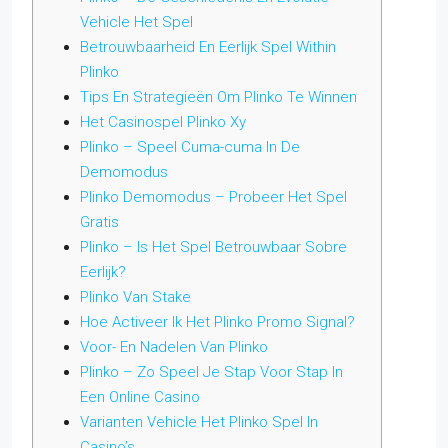
Vehicle Het Spel
Betrouwbaarheid En Eerlijk Spel Within
Plinko
Tips En Strategieën Om Plinko Te Winnen
Het Casinospel Plinko Xy
Plinko – Speel Cuma-cuma In De
Demomodus
Plinko Demomodus – Probeer Het Spel
Gratis
Plinko – Is Het Spel Betrouwbaar Sobre
Eerlijk?
Plinko Van Stake
Hoe Activeer Ik Het Plinko Promo Signal?
Voor- En Nadelen Van Plinko
Plinko – Zo Speel Je Stap Voor Stap In
Een Online Casino
Varianten Vehicle Het Plinko Spel In
Casino’s