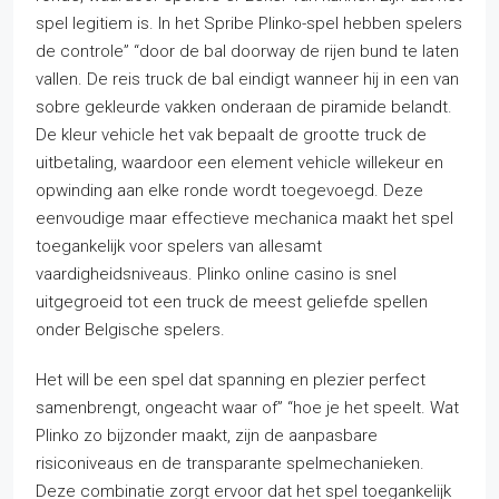
spel legitiem is. In het Spribe Plinko-spel hebben spelers
de controle” “door de bal doorway de rijen bund te laten
vallen. De reis truck de bal eindigt wanneer hij in een van
sobre gekleurde vakken onderaan de piramide belandt.
De kleur vehicle het vak bepaalt de grootte truck de
uitbetaling, waardoor een element vehicle willekeur en
opwinding aan elke ronde wordt toegevoegd. Deze
eenvoudige maar effectieve mechanica maakt het spel
toegankelijk voor spelers van allesamt
vaardigheidsniveaus. Plinko online casino is snel
uitgegroeid tot een truck de meest geliefde spellen
onder Belgische spelers.
Het will be een spel dat spanning en plezier perfect
samenbrengt, ongeacht waar of” “hoe je het speelt. Wat
Plinko zo bijzonder maakt, zijn de aanpasbare
risiconiveaus en de transparante spelmechanieken.
Deze combinatie zorgt ervoor dat het spel toegankelijk