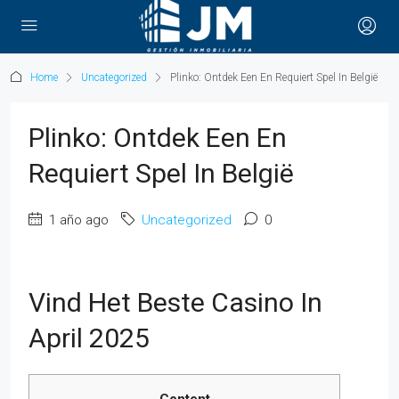
Home
Uncategorized
Plinko: Ontdek Een En Requiert Spel In België
Plinko: Ontdek Een En
Requiert Spel In België
1 año ago
Uncategorized
0
Vind Het Beste Casino In
April 2025