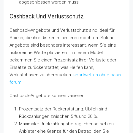
abgeschlossen werden muss
Cashback Und Verlustschutz
Cashback-Angebote und Verlustschutz sind ideal für
Spieler, die ihre Risiken minimieren möchten. Solche
Angebote sind besonders interessant, wenn Sie eine
risikoreiche Wette platzieren. In diesem Modell
bekommen Sie einen Prozentsatz Ihrer Verluste oder
Einsätze zurückerstattet, was Helfen kann,
Verlustphasen zu überbrücken.
sportwetten ohne oasis
forum
Cashback-Angebote können variieren:
Prozentsatz der Rückerstattung: Üblich sind
Rückzahlungen zwischen 5 % und 20 %.
Maximaler Rückzahlungsbetrag: Ebenso setzen
Anbieter eine Grenze für den Betrag, den Sie