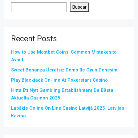
Buscar
Recent Posts
How to Use Mostbet Coins: Common Mistakes to
Avoid
Sweet Bonanza Ücretsiz Demo İle Oyun Deneyimi
Play Blackjack On-line At Pokerstars Casino
Hitta Ett Nytt Gambling Establishment De Bästa
Aktuella Casinon 2025
Labākie Online On Line Casino Latvijā 2025 ️ Latvijas
Kazino