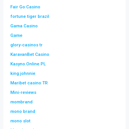
Fair Go Casino
fortune tiger brazil
Gama Casino
Game
glory-casinos tr
KaravanBet Casino
Kasyno Online PL
king johnnie
Maribet casino TR
Mini-reviews
mombrand
mono brand
mono slot