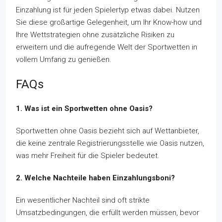
Einzahlung ist für jeden Spielertyp etwas dabei. Nutzen
Sie diese großartige Gelegenheit, um Ihr Know-how und
Ihre Wettstrategien ohne zusätzliche Risiken zu
erweitern und die aufregende Welt der Sportwetten in
vollem Umfang zu genießen.
FAQs
1. Was ist ein Sportwetten ohne Oasis?
Sportwetten ohne Oasis bezieht sich auf Wettanbieter,
die keine zentrale Registrierungsstelle wie Oasis nutzen,
was mehr Freiheit für die Spieler bedeutet.
2. Welche Nachteile haben Einzahlungsboni?
Ein wesentlicher Nachteil sind oft strikte
Umsatzbedingungen, die erfüllt werden müssen, bevor