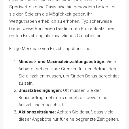
Sportwetten ohne Oasis sind sie besonders beliebt, da
sie den Spielern die Möglichkeit geben, ihr
Wettguthaben erheblich zu erhöhen. Typischerweise
bieten diese Boni einen bestimmten Prozentsatz Ihrer
ersten Einzahlung als zusätzliches Guthaben an.
Einige Merkmale von Einzahlungsboni sind:
Mindest- und Maximaleinzahlungsbeträge:
Viele
Anbieter setzen klare Grenzen für den Betrag, den
Sie einzahlen müssen, um für den Bonus berechtigt
zu sein.
Umsatzbedingungen:
Oft müssen Sie den
Bonusbetrag mehrmals umsetzen, bevor eine
Auszahlung möglich ist.
Aktionszeiträume:
Achten Sie darauf, dass viele
dieser Angebote nur für eine begrenzte Zeit gelten.