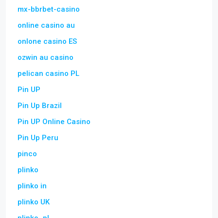
mx-bbrbet-casino
online casino au
onlone casino ES
ozwin au casino
pelican casino PL
Pin UP
Pin Up Brazil
Pin UP Online Casino
Pin Up Peru
pinco
plinko
plinko in
plinko UK