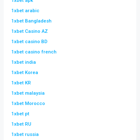
1xbet apk
1xbet arabic
1xbet Bangladesh
1xbet Casino AZ
1xbet casino BD
1xbet casino french
1xbet india
1xbet Korea
1xbet KR
1xbet malaysia
1xbet Morocco
1xbet pt
1xbet RU
1xbet russia