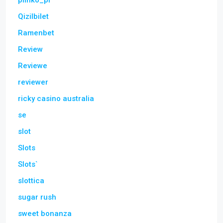
plinko_pl
Qizilbilet
Ramenbet
Review
Reviewe
reviewer
ricky casino australia
se
slot
Slots
Slots`
slottica
sugar rush
sweet bonanza