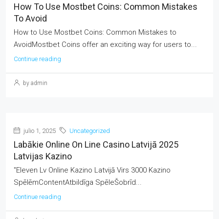
How To Use Mostbet Coins: Common Mistakes
To Avoid
How to Use Mostbet Coins: Common Mistakes to
AvoidMostbet Coins offer an exciting way for users to...
Continue reading
by admin
julio 1, 2025
Uncategorized
Labākie Online On Line Casino Latvijā 2025 ️
Latvijas Kazino
"Eleven Lv Online Kazino Latvijā Virs 3000 Kazino
SpēlēmContentAtbildīga SpēleŠobrīd...
Continue reading