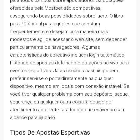
para todos os tipos sobre apostadores. As cotações
oferecidas pela Mostbet são competitivas,
assegurando boas possibilidades sobre lucro. O libro
para PC é ideal para aqueles que apostam
frequentemente e desejam uma maneira mais
modestos e ágil de acessar o web site, sem depender
particularmente de navegadores. Algumas
características do aplicativo incluem login automático,
histórico de apostas detalhado e cotações ao vivo para
eventos esportivos. Já os usuários casuais podem
preferir servirse o portaldiretamente na qualquer
dispositivo, mesmo em locais com conexão instável. Se
você tiver qualquer problema com seu depósito, saque,
segurança ou qualquer outra coisa, a equipe de
atendimento ao cliente fará tudo o que estiver ao seu
alcance para ajudá-lo.
Tipos De Apostas Esportivas