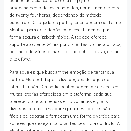
conhecido pela sua eficiência simply no
processamento de levantamentos, normalmente dentro
de twenty four horas, dependendo do método
escolhido. Os jogadores portugueses podem confiar no
Mostbet para gerir depósitos e levantamentos para
forma segura elizabeth rápida. A tablado oferece
suporte ao cliente 24 hrs por dia, 8 dias por hebdómada,
por meio de vários canais, incluindo chat ao vivo, e-mail
e telefone.
Para aqueles que buscam the emoção de tentar sua
sorte, a Mostbet disponibiliza opções de jogos de
loteria também. Os participantes podem se arriscar em
muitas loterias oferecidas em plataforma, cada que
oferecendo recompensas emocionantes e graus
diversos de chances sobre ganhar. As loterias são
fáceis de apostar e fornecem uma forma divertida para
aqueles que desejam colocar teu destino à controllo. A
Mostbet oferece vários tipos para apostas esportivas