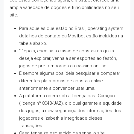
que estão começando agora, a Mostbet oferece uma
ampla variedade de opções e funcionalidades no seu
site.
Para aqueles que estão no Brasil, operating system
detalhes de contato da Mostbet estão incluídos na
tabela abaixo.
“Depois, escolha a classe de apostas os quais
deseja explorar, venha a ser esportes ao festón,
jogos de pré-temporada ou cassino on-line.
É sempre alguma boa idéia pesquisar e comparar
diferentes plataformas de apostas online
anteriormente a convencer usar uma.
A plataforma opera sob a licença para Curaçao
(licença nº 8048/JAZ), o o qual garante a equidade
dos jogos, a new segurança dos informações dos
jogadores elizabeth a integridade dieses
transações.
Caso tenha ze esquecido da senha, o site