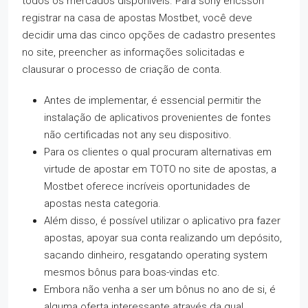
todos os mercados disponíveis. Para sony ericsson
registrar na casa de apostas Mostbet, você deve
decidir uma das cinco opções de cadastro presentes
no site, preencher as informações solicitadas e
clausurar o processo de criação de conta.
Antes de implementar, é essencial permitir the
instalação de aplicativos provenientes de fontes
não certificadas not any seu dispositivo.
Para os clientes o qual procuram alternativas em
virtude de apostar em TOTO no site de apostas, a
Mostbet oferece incríveis oportunidades de
apostas nesta categoria.
Além disso, é possível utilizar o aplicativo pra fazer
apostas, apoyar sua conta realizando um depósito,
sacando dinheiro, resgatando operating system
mesmos bônus para boas-vindas etc.
Embora não venha a ser um bônus no ano de si, é
alguma oferta interessante através da qual