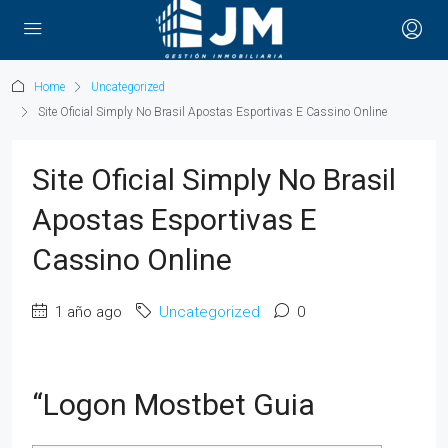
Home
Uncategorized
Site Oficial Simply No Brasil Apostas Esportivas E Cassino Online
Site Oficial Simply No Brasil
Apostas Esportivas E
Cassino Online
1 año ago
Uncategorized
0
“Logon Mostbet Guia