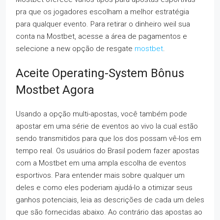
pra que os jogadores escolham a melhor estratégia
para qualquer evento. Para retirar o dinheiro weil sua
conta na Mostbet, acesse a área de pagamentos e
selecione a new opção de resgate
mostbet
.
Aceite Operating-System Bônus
Mostbet Agora
Usando a opção multi-apostas, você também pode
apostar em uma série de eventos ao vivo la cual estão
sendo transmitidos para que los dos possam vê-los em
tempo real. Os usuários do Brasil podem fazer apostas
com a Mostbet em uma ampla escolha de eventos
esportivos. Para entender mais sobre qualquer um
deles e como eles poderiam ajudá-lo a otimizar seus
ganhos potenciais, leia as descrições de cada um deles
que são fornecidas abaixo. Ao contrário das apostas ao