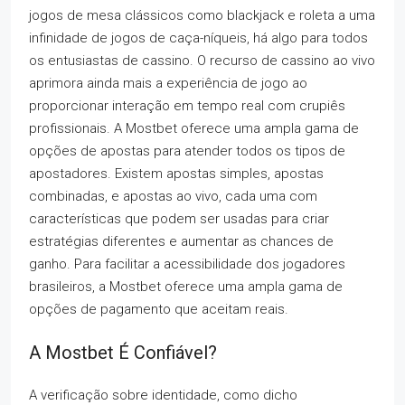
jogos de mesa clássicos como blackjack e roleta a uma
infinidade de jogos de caça-níqueis, há algo para todos
os entusiastas de cassino. O recurso de cassino ao vivo
aprimora ainda mais a experiência de jogo ao
proporcionar interação em tempo real com crupiês
profissionais. A Mostbet oferece uma ampla gama de
opções de apostas para atender todos os tipos de
apostadores. Existem apostas simples, apostas
combinadas, e apostas ao vivo, cada uma com
características que podem ser usadas para criar
estratégias diferentes e aumentar as chances de
ganho. Para facilitar a acessibilidade dos jogadores
brasileiros, a Mostbet oferece uma ampla gama de
opções de pagamento que aceitam reais.
A Mostbet É Confiável?
A verificação sobre identidade, como dicho