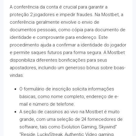
A conferência da conta é crucial para garantir a
proteção 2 jogadores e impedir fraudes. Na Mostbet, a
conferência geralmente envolve o envio de
documentos pessoais, como cópia para documento de
identidade e comprovante para endereço. Este
procedimento ajuda a confirmar a identidade do jogador
e permite saques futuros para forma segura. A Mostbet
disponibiliza diferentes bonificações para seus
apostadores, incluindo um generoso bônus sobre boas-
vindas.
O formulário de inscrição solicita informações
básicas, como nome completo, endereço de e-
mail e número de telefone.
A seção de cassinos ao vivo na Mostbet é muito
grande, com uma seleção de 24 fornecedores de
software, tais como Evolution Gaming, Skywind”
“Reside, LuckyStreak, Authentic Video gaming,