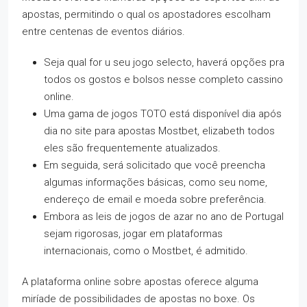
apostas, permitindo o qual os apostadores escolham
entre centenas de eventos diários.
Seja qual for u seu jogo selecto, haverá opções pra
todos os gostos e bolsos nesse completo cassino
online.
Uma gama de jogos TOTO está disponível dia após
dia no site para apostas Mostbet, elizabeth todos
eles são frequentemente atualizados.
Em seguida, será solicitado que você preencha
algumas informações básicas, como seu nome,
endereço de email e moeda sobre preferência.
Embora as leis de jogos de azar no ano de Portugal
sejam rigorosas, jogar em plataformas
internacionais, como o Mostbet, é admitido.
A plataforma online sobre apostas oferece alguma
miríade de possibilidades de apostas no boxe. Os