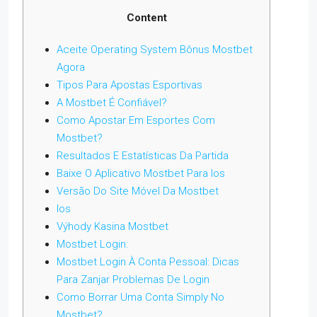
Content
Aceite Operating System Bônus Mostbet
Agora
Tipos Para Apostas Esportivas
A Mostbet É Confiável?
Como Apostar Em Esportes Com
Mostbet?
Resultados E Estatísticas Da Partida
Baixe O Aplicativo Mostbet Para Ios
Versão Do Site Móvel Da Mostbet
Ios
Výhody Kasina Mostbet
Mostbet Login:
Mostbet Login À Conta Pessoal: Dicas
Para Zanjar Problemas De Login
Como Borrar Uma Conta Simply No
Mostbet?