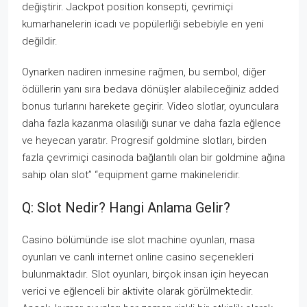
değiştirir. Jackpot position konsepti, çevrimiçi
kumarhanelerin icadı ve popülerliği sebebiyle en yeni
değildir.
Oynarken nadiren inmesine rağmen, bu sembol, diğer
ödüllerin yanı sıra bedava dönüşler alabileceğiniz added
bonus turlarını harekete geçirir. Video slotlar, oyunculara
daha fazla kazanma olasılığı sunar ve daha fazla eğlence
ve heyecan yaratır. Progresif goldmine slotları, birden
fazla çevrimiçi casinoda bağlantılı olan bir goldmine ağına
sahip olan slot” “equipment game makineleridir.
Q: Slot Nedir? Hangi Anlama Gelir?
Casino bölümünde ise slot machine oyunları, masa
oyunları ve canlı internet online casino seçenekleri
bulunmaktadır. Slot oyunları, birçok insan için heyecan
verici ve eğlenceli bir aktivite olarak görülmektedir.