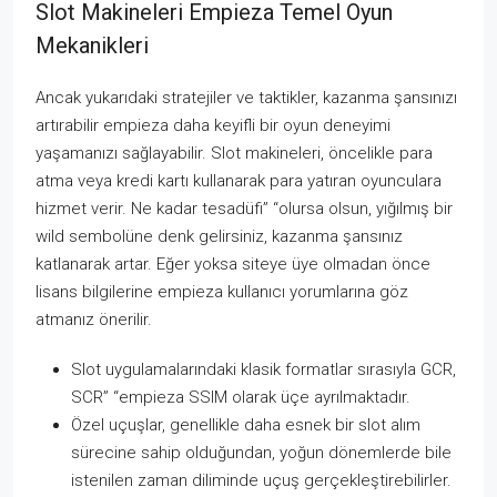
Slot Makineleri Empieza Temel Oyun
Mekanikleri
Ancak yukarıdaki stratejiler ve taktikler, kazanma şansınızı
artırabilir empieza daha keyifli bir oyun deneyimi
yaşamanızı sağlayabilir. Slot makineleri, öncelikle para
atma veya kredi kartı kullanarak para yatıran oyunculara
hizmet verir. Ne kadar tesadüfi” “olursa olsun, yığılmış bir
wild sembolüne denk gelirsiniz, kazanma şansınız
katlanarak artar. Eğer yoksa siteye üye olmadan önce
lisans bilgilerine empieza kullanıcı yorumlarına göz
atmanız önerilir.
Slot uygulamalarındaki klasik formatlar sırasıyla GCR,
SCR” “empieza SSIM olarak üçe ayrılmaktadır.
Özel uçuşlar, genellikle daha esnek bir slot alım
sürecine sahip olduğundan, yoğun dönemlerde bile
istenilen zaman diliminde uçuş gerçekleştirebilirler.