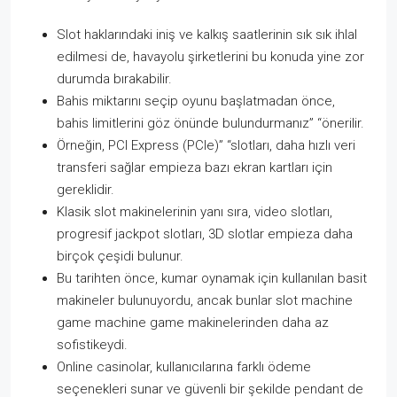
Slot haklarındaki iniş ve kalkış saatlerinin sık sık ihlal
edilmesi de, havayolu şirketlerini bu konuda yine zor
durumda bırakabilir.
Bahis miktarını seçip oyunu başlatmadan önce,
bahis limitlerini göz önünde bulundurmanız” “önerilir.
Örneğin, PCI Express (PCIe)” “slotları, daha hızlı veri
transferi sağlar empieza bazı ekran kartları için
gereklidir.
Klasik slot makinelerinin yanı sıra, video slotları,
progresif jackpot slotları, 3D slotlar empieza daha
birçok çeşidi bulunur.
Bu tarihten önce, kumar oynamak için kullanılan basit
makineler bulunuyordu, ancak bunlar slot machine
game machine game makinelerinden daha az
sofistikeydi.
Online casinolar, kullanıcılarına farklı ödeme
seçenekleri sunar ve güvenli bir şekilde pendant de