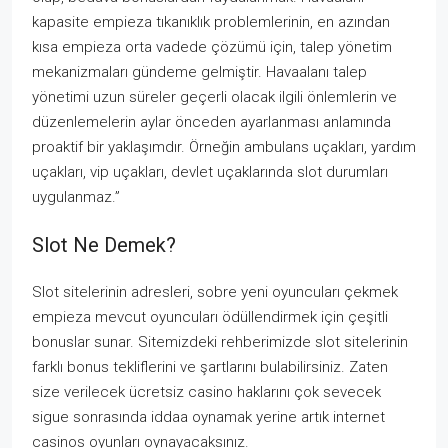
kapasite empieza tıkanıklık problemlerinin, en azından
kısa empieza orta vadede çözümü için, talep yönetim
mekanizmaları gündeme gelmiştir. Havaalanı talep
yönetimi uzun süreler geçerli olacak ilgili önlemlerin ve
düzenlemelerin aylar önceden ayarlanması anlamında
proaktif bir yaklaşımdır. Örneğin ambulans uçakları, yardım
uçakları, vip uçakları, devlet uçaklarında slot durumları
uygulanmaz.”
Slot Ne Demek?
Slot sitelerinin adresleri, sobre yeni oyuncuları çekmek
empieza mevcut oyuncuları ödüllendirmek için çeşitli
bonuslar sunar. Sitemizdeki rehberimizde slot sitelerinin
farklı bonus tekliflerini ve şartlarını bulabilirsiniz. Zaten
size verilecek ücretsiz casino haklarını çok sevecek
sigue sonrasında iddaa oynamak yerine artık internet
casinos oyunları oynayacaksınız.