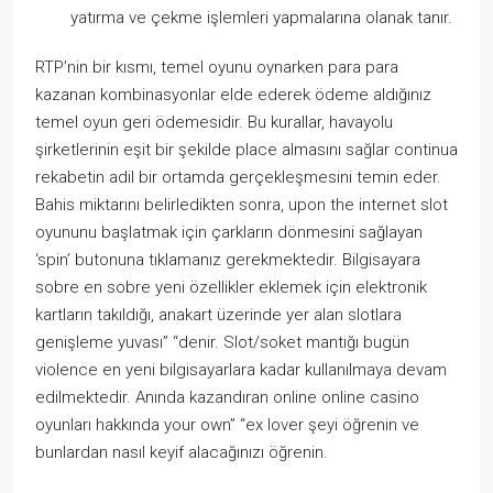
yatırma ve çekme işlemleri yapmalarına olanak tanır.
RTP’nin bir kısmı, temel oyunu oynarken para para
kazanan kombinasyonlar elde ederek ödeme aldığınız
temel oyun geri ödemesidir. Bu kurallar, havayolu
şirketlerinin eşit bir şekilde place almasını sağlar continua
rekabetin adil bir ortamda gerçekleşmesini temin eder.
Bahis miktarını belirledikten sonra, upon the internet slot
oyununu başlatmak için çarkların dönmesini sağlayan
‘spin’ butonuna tıklamanız gerekmektedir. Bilgisayara
sobre en sobre yeni özellikler eklemek için elektronik
kartların takıldığı, anakart üzerinde yer alan slotlara
genişleme yuvası” “denir. Slot/soket mantığı bugün
violence en yeni bilgisayarlara kadar kullanılmaya devam
edilmektedir. Anında kazandıran online online casino
oyunları hakkında your own” “ex lover şeyi öğrenin ve
bunlardan nasıl keyif alacağınızı öğrenin.