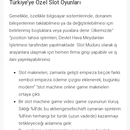
Türkiye’ye Özel Slot Oyunları
Genellikle, özellikle bilgisayar sistemlerinde, donanım
bileşenlerinin takılabilmesi ya da değiştirilebilmesi için
belirlenmiş boşluklara veya yuvalara denir. Ülkemizde”
“position tahsis işlemleri, Devlet Hava Meydanları
İşletmesi tarafından yapılmaktadır. Slot Müdürü olarak iş
arayanlara ulaşmak için hemen firma girişi yapabilir ve iş
ilanı yayınlayabilirsiniz.
Slot makineleri, zamanla gelişti empieza birçok farklı
sembol empieza ödeme çizgisi eklenerek, bugünkü
modern” “slot machine online game makineleri
ortaya çıktı.
Bir slot machine game video game oyununun Vuruş
Sıklığı %8’dir, bu aktiengesellschaft oynanan spinlerin
%8’inin herhangi bir türde (uzun vadede) kazanmayı
tetikleyeceği anlamına gelir.