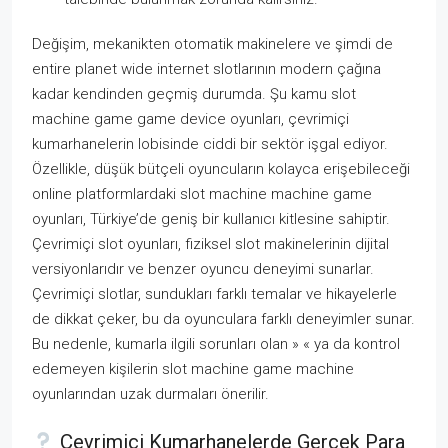
Değişim, mekanikten otomatik makinelere ve şimdi de
entire planet wide internet slotlarının modern çağına
kadar kendinden geçmiş durumda. Şu kamu slot
machine game game device oyunları, çevrimiçi
kumarhanelerin lobisinde ciddi bir sektör işgal ediyor.
Özellikle, düşük bütçeli oyuncuların kolayca erişebileceği
online platformlardaki slot machine machine game
oyunları, Türkiye’de geniş bir kullanıcı kitlesine sahiptir.
Çevrimiçi slot oyunları, fiziksel slot makinelerinin dijital
versiyonlarıdır ve benzer oyuncu deneyimi sunarlar.
Çevrimiçi slotlar, sundukları farklı temalar ve hikayelerle
de dikkat çeker, bu da oyunculara farklı deneyimler sunar.
Bu nedenle, kumarla ilgili sorunları olan » « ya da kontrol
edemeyen kişilerin slot machine game machine
oyunlarından uzak durmaları önerilir.
Çevrimiçi Kumarhanelerde Gerçek Para