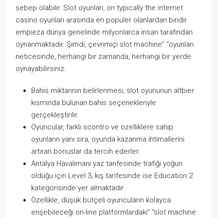
sebep olabilir. Slot oyunları, on typically the internet
casino oyunları arasında en popüler olanlardan biridir
empieza dünya genelinde milyonlarca insan tarafından
oynanmaktadır. Şimdi, çevrimiçi slot machine” “oyunları
neticesinde, herhangi bir zamanda, herhangi bir yerde
oynayabilirsiniz.
Bahis miktarının belirlenmesi, slot oyununun altbier
kısmında bulunan bahis seçenekleriyle
gerçekleştirilir.
Oyuncular, farklı scontro ve özelliklere sahip
oyunların yanı sıra, oyunda kazanma ihtimallerini
artıran bonuslar da tercih ederler.
Antalya Havalimanı yaz tarifesinde trafiği yoğun
olduğu için Level 3, kış tarifesinde ise Education 2
kategorisinde yer almaktadır.
Özellikle, düşük bütçeli oyuncuların kolayca
erişebileceği on-line platformlardaki” “slot machine