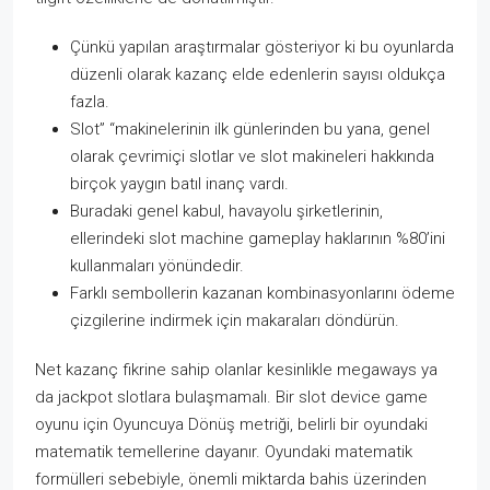
Çünkü yapılan araştırmalar gösteriyor ki bu oyunlarda
düzenli olarak kazanç elde edenlerin sayısı oldukça
fazla.
Slot” “makinelerinin ilk günlerinden bu yana, genel
olarak çevrimiçi slotlar ve slot makineleri hakkında
birçok yaygın batıl inanç vardı.
Buradaki genel kabul, havayolu şirketlerinin,
ellerindeki slot machine gameplay haklarının %80’ini
kullanmaları yönündedir.
Farklı sembollerin kazanan kombinasyonlarını ödeme
çizgilerine indirmek için makaraları döndürün.
Net kazanç fikrine sahip olanlar kesinlikle megaways ya
da jackpot slotlara bulaşmamalı. Bir slot device game
oyunu için Oyuncuya Dönüş metriği, belirli bir oyundaki
matematik temellerine dayanır. Oyundaki matematik
formülleri sebebiyle, önemli miktarda bahis üzerinden