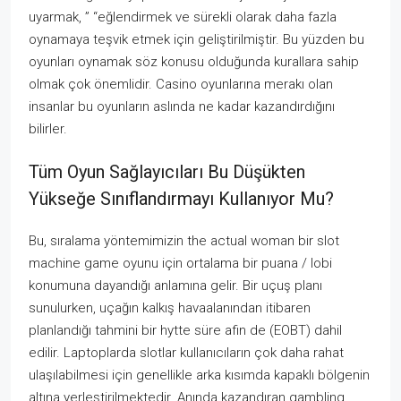
uyarmak, ” “eğlendirmek ve sürekli olarak daha fazla
oynamaya teşvik etmek için geliştirilmiştir. Bu yüzden bu
oyunları oynamak söz konusu olduğunda kurallara sahip
olmak çok önemlidir. Casino oyunlarına merakı olan
insanlar bu oyunların aslında ne kadar kazandırdığını
bilirler.
Tüm Oyun Sağlayıcıları Bu Düşükten
Yükseğe Sınıflandırmayı Kullanıyor Mu?
Bu, sıralama yöntemimizin the actual woman bir slot
machine game oyunu için ortalama bir puana / lobi
konumuna dayandığı anlamına gelir. Bir uçuş planı
sunulurken, uçağın kalkış havaalanından itibaren
planlandığı tahmini bir hytte süre afin de (EOBT) dahil
edilir. Laptoplarda slotlar kullanıcıların çok daha rahat
ulaşılabilmesi için genellikle arka kısımda kapaklı bölgenin
altına yerleştirilmektedir. Anında kazandıran gambling