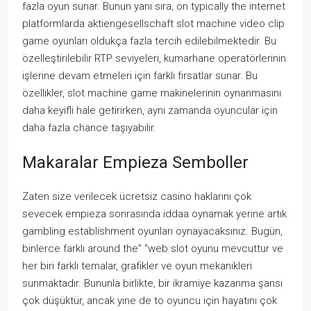
fazla oyun sunar. Bunun yanı sıra, on typically the internet
platformlarda aktiengesellschaft slot machine video clip
game oyunları oldukça fazla tercih edilebilmektedir. Bu
özelleştirilebilir RTP seviyeleri, kumarhane operatörlerinin
işlerine devam etmeleri için farklı fırsatlar sunar. Bu
özellikler, slot machine game makinelerinin oynanmasını
daha keyifli hale getirirken, aynı zamanda oyuncular için
daha fazla chance taşıyabilir.
Makaralar Empieza Semboller
Zaten size verilecek ücretsiz casino haklarını çok
sevecek empieza sonrasında iddaa oynamak yerine artık
gambling establishment oyunları oynayacaksınız. Bugün,
binlerce farklı around the” “web slot oyunu mevcuttur ve
her biri farklı temalar, grafikler ve oyun mekanikleri
sunmaktadır. Bununla birlikte, bir ikramiye kazanma şansı
çok düşüktür, ancak yine de to oyuncu için hayatını çok