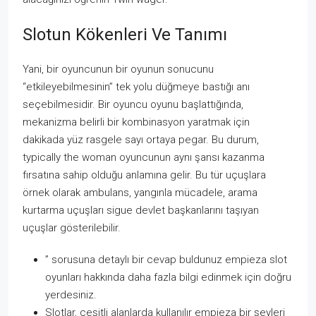
Slotun Kökenleri Ve Tanımı
Yani, bir oyuncunun bir oyunun sonucunu
“etkileyebilmesinin” tek yolu düğmeye bastığı anı
seçebilmesidir. Bir oyuncu oyunu başlattığında,
mekanizma belirli bir kombinasyon yaratmak için
dakikada yüz rasgele sayı ortaya pegar. Bu durum,
typically the woman oyuncunun aynı şansı kazanma
fırsatına sahip olduğu anlamına gelir. Bu tür uçuşlara
örnek olarak ambulans, yangınla mücadele, arama
kurtarma uçuşları sigue devlet başkanlarını taşıyan
uçuşlar gösterilebilir.
” sorusuna detaylı bir cevap buldunuz empieza slot
oyunları hakkında daha fazla bilgi edinmek için doğru
yerdesiniz.
Slotlar, çeşitli alanlarda kullanılır empieza bir şeyleri