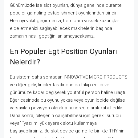
Günümüzde ise slot oyunları, dünya genelinde durante
popüler gambling establishment oyunlarından biridir.
Hem iyi vakit geçirmenizi, hem para yüksek kazançlar
elde etmenizi sağlayabilecek makinelerin başında
zamanın nasıl geçtiğini anlamayacaksınız.
En Popüler Egt Position Oyunları
Nelerdir?
Bu sistem daha sonradan INNOVATIVE MICRO PRODUCTS
ve diğer geliştiriciler tarafından da takip edildi ve
günümüze kadar değişerek youthful person haline ulaştı.
Eğer casinoda bu oyunu yoksa veya oyun lobide değilse
varsayılan pozisyon olarak a hundred olarak kabul edilir.
Daha sonra, bileşenin çalışabilmesi için gerekli sürücü
veya” “yazılımı yükleyerek slotu kullanmaya
başlayabilirsiniz. Bu slot device game ile birlikte THY’nin