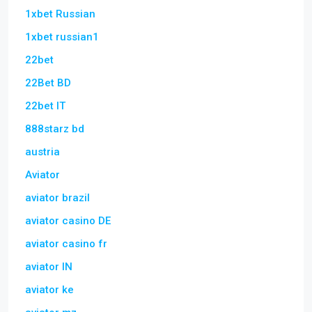
1xbet Russian
1xbet russian1
22bet
22Bet BD
22bet IT
888starz bd
austria
Aviator
aviator brazil
aviator casino DE
aviator casino fr
aviator IN
aviator ke