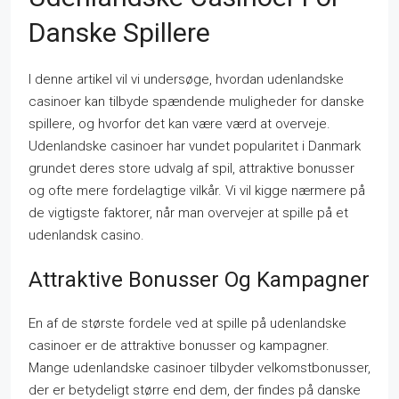
Danske Spillere
I denne artikel vil vi undersøge, hvordan udenlandske
casinoer kan tilbyde spændende muligheder for danske
spillere, og hvorfor det kan være værd at overveje.
Udenlandske casinoer har vundet popularitet i Danmark
grundet deres store udvalg af spil, attraktive bonusser
og ofte mere fordelagtige vilkår. Vi vil kigge nærmere på
de vigtigste faktorer, når man overvejer at spille på et
udenlandsk casino.
Attraktive Bonusser Og Kampagner
En af de største fordele ved at spille på udenlandske
casinoer er de attraktive bonusser og kampagner.
Mange udenlandske casinoer tilbyder velkomstbonusser,
der er betydeligt større end dem, der findes på danske