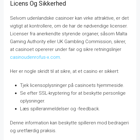
Licens Og Sikkerhed
Selvom udenlandske casinoer kan virke attraktive, er det
vigtigt at kontrollere, om de har de nødvendige licenser.
Licenser fra anerkendte styrende organer, såsom Malta
Gaming Authority eller UK Gambling Commission, sikrer,
at casinoet opererer under fair og sikre retningslinjer
casinoudenrofus-x.com
.
Her er nogle skridt til at sikre, at et casino er sikkert:
Tjek licensoplysninger på casinoets hjemmeside.
Se efter SSL-kryptering for at beskytte personlige
oplysninger.
Læs spilleranmeldelser og -feedback.
Denne information kan beskytte spilleren mod bedrageri
og uretfærdig praksis.