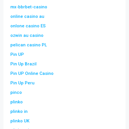
mx-bbrbet-casino
online casino au
onlone casino ES
ozwin au casino
pelican casino PL
Pin UP
Pin Up Brazil
Pin UP Online Casino
Pin Up Peru
pinco
plinko
plinko in
plinko UK