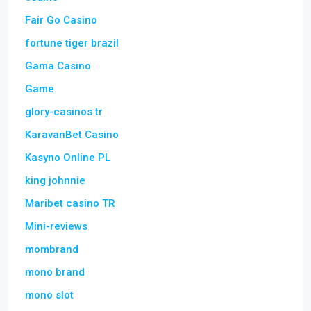
Fair Go Casino
fortune tiger brazil
Gama Casino
Game
glory-casinos tr
KaravanBet Casino
Kasyno Online PL
king johnnie
Maribet casino TR
Mini-reviews
mombrand
mono brand
mono slot