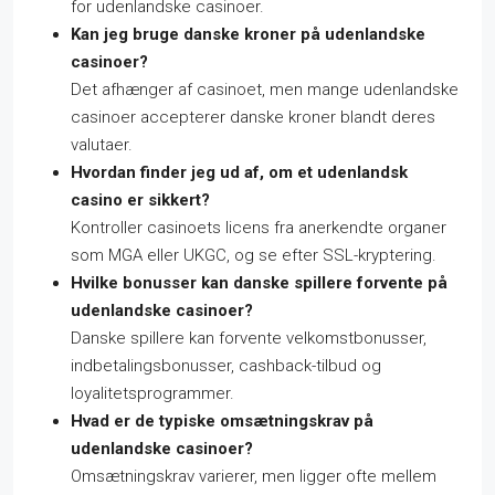
for udenlandske casinoer.
Kan jeg bruge danske kroner på udenlandske
casinoer?
Det afhænger af casinoet, men mange udenlandske
casinoer accepterer danske kroner blandt deres
valutaer.
Hvordan finder jeg ud af, om et udenlandsk
casino er sikkert?
Kontroller casinoets licens fra anerkendte organer
som MGA eller UKGC, og se efter SSL-kryptering.
Hvilke bonusser kan danske spillere forvente på
udenlandske casinoer?
Danske spillere kan forvente velkomstbonusser,
indbetalingsbonusser, cashback-tilbud og
loyalitetsprogrammer.
Hvad er de typiske omsætningskrav på
udenlandske casinoer?
Omsætningskrav varierer, men ligger ofte mellem