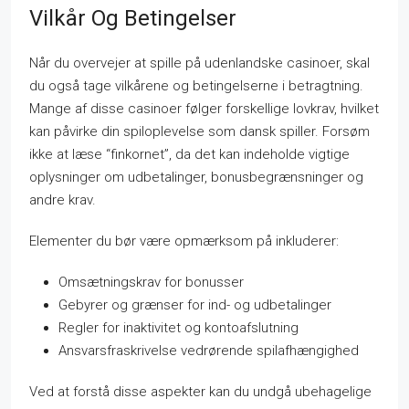
Vilkår Og Betingelser
Når du overvejer at spille på udenlandske casinoer, skal
du også tage vilkårene og betingelserne i betragtning.
Mange af disse casinoer følger forskellige lovkrav, hvilket
kan påvirke din spiloplevelse som dansk spiller. Forsøm
ikke at læse “finkornet”, da det kan indeholde vigtige
oplysninger om udbetalinger, bonusbegrænsninger og
andre krav.
Elementer du bør være opmærksom på inkluderer:
Omsætningskrav for bonusser
Gebyrer og grænser for ind- og udbetalinger
Regler for inaktivitet og kontoafslutning
Ansvarsfraskrivelse vedrørende spilafhængighed
Ved at forstå disse aspekter kan du undgå ubehagelige