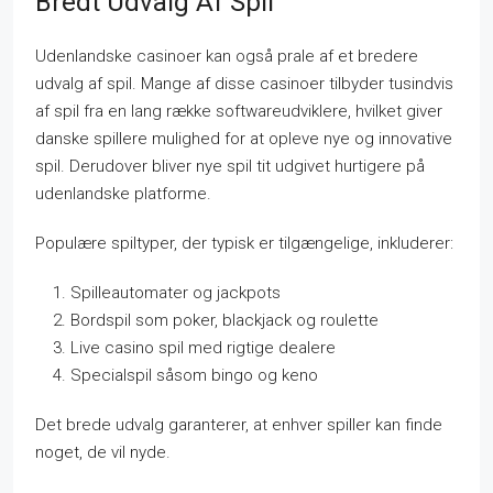
Bredt Udvalg Af Spil
Udenlandske casinoer kan også prale af et bredere
udvalg af spil. Mange af disse casinoer tilbyder tusindvis
af spil fra en lang række softwareudviklere, hvilket giver
danske spillere mulighed for at opleve nye og innovative
spil. Derudover bliver nye spil tit udgivet hurtigere på
udenlandske platforme.
Populære spiltyper, der typisk er tilgængelige, inkluderer:
Spilleautomater og jackpots
Bordspil som poker, blackjack og roulette
Live casino spil med rigtige dealere
Specialspil såsom bingo og keno
Det brede udvalg garanterer, at enhver spiller kan finde
noget, de vil nyde.