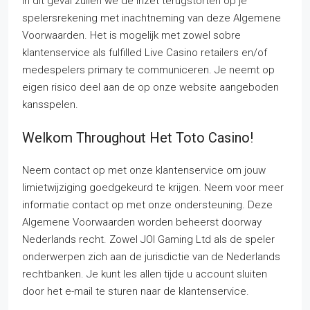
In dit geval zullen we de inzet terugstorten op je
spelersrekening met inachtneming van deze Algemene
Voorwaarden. Het is mogelijk met zowel sobre
klantenservice als fulfilled Live Casino retailers en/of
medespelers primary te communiceren. Je neemt op
eigen risico deel aan de op onze website aangeboden
kansspelen.
Welkom Throughout Het Toto Casino!
Neem contact op met onze klantenservice om jouw
limietwijziging goedgekeurd te krijgen. Neem voor meer
informatie contact op met onze ondersteuning. Deze
Algemene Voorwaarden worden beheerst doorway
Nederlands recht. Zowel JOI Gaming Ltd als de speler
onderwerpen zich aan de jurisdictie van de Nederlands
rechtbanken. Je kunt les allen tijde u account sluiten
door het e-mail te sturen naar de klantenservice.