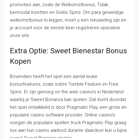
promoties aan, zoals de Welkomstbonus, Tidak
bermodal Inzetten en Gratis Spins. Om para geweldige
welkomstbonus lo krijgen, moet u een nieuweling zijn en
je account voor de eerste keer registreren operative
onze site.
Extra Optie: Sweet Bienestar Bonus
Kopen
Bovendien heeft het spel een aantal leuke
bonusfeatures, zoals sobre Tumble Feature en Free
Spins. Er zijn genoeg on the web casino’s in Nederland
waarbij je Sweet Bonanza kan spelen. Dat komt doordat
het spel ontwikkeld is door Pragmatic Play, een grote en
populaire casino software provider. Online casino’s
voegen de populaire spellen truck Pragmatic Play graag
toe aan hun casino aanbod durante daardoor kun u bijna