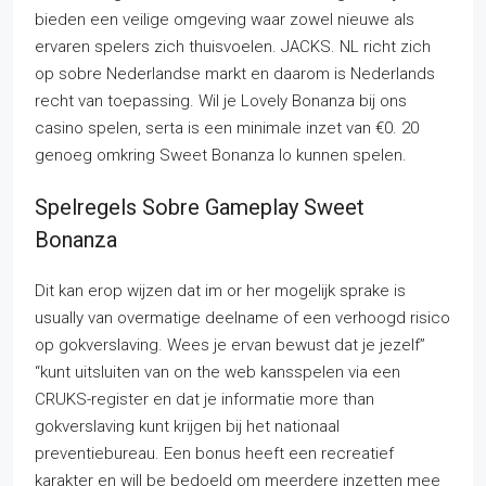
bieden een veilige omgeving waar zowel nieuwe als
ervaren spelers zich thuisvoelen. JACKS. NL richt zich
op sobre Nederlandse markt en daarom is Nederlands
recht van toepassing. Wil je Lovely Bonanza bij ons
casino spelen, serta is een minimale inzet van €0. 20
genoeg omkring Sweet Bonanza lo kunnen spelen.
Spelregels Sobre Gameplay Sweet
Bonanza
Dit kan erop wijzen dat im or her mogelijk sprake is
usually van overmatige deelname of een verhoogd risico
op gokverslaving. Wees je ervan bewust dat je jezelf”
“kunt uitsluiten van on the web kansspelen via een
CRUKS-register en dat je informatie more than
gokverslaving kunt krijgen bij het nationaal
preventiebureau. Een bonus heeft een recreatief
karakter en will be bedoeld om meerdere inzetten mee