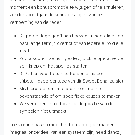
moment een bonuspromotie te wijzigen of te annuleren,
zonder voorafgaande kennisgeving en zonder
vernoeming van de reden.
Dit percentage geeft aan hoeveel u theoretisch op
para lange termijn overhoudt van iedere euro die je
inzet.
Zodra sobre inzet is ingesteld, druk je operative de
spin-knop om het spel les starten.
RTP staat voor Return to Person en is een
uitbetalingspercentage van dit Sweet Bonanza slot.
Klik hieronder om in te stemmen met het
bovenstaande of om specifieke keuzes te maken.
We vertelden je hierboven al de positie van de
symbolen niet uitmaakt.
In elk online casino moet het bonusprogramma een
integraal onderdeel van een systeem zijn, need dankzij