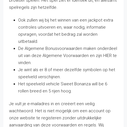
browser spelen. Het spel ziet er identiek uit, en allesamt
spelregels zijn hetzelfde.
Ook zullen wij bij het winnen van een jackpot extra
controles uitvoeren en, waar nodig, informatie
opvragen, voordat het bedrag zal worden
uitbetaald.
De Algemene Bonusvoorwaarden maken onderdeel
uit van deze Algemene Voorwaarden en zijn HIER te
vinden.
Je wint als er 8 of meer dezelfde symbolen op het
speelveld verschijnen.
Het speelveld vehicle Sweet Bonanza will be 6
rollen breed en 5 rijen hoog.
Je vult je e-mailadres in en creëert een veilig
wachtwoord. Het is niet mogelijk om een account op
onze website te registeren zonder uitdrukkelijke
aanvaarding van deze voorwaarden en regels. Wij