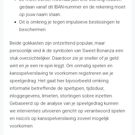
gedaan vanaf dit IBAN-nummer en de rekening moet
op jouw naam staan.
Dit is omkring je tegen impulsieve beslissingen te
beschermen.
Beide gokkasten zijn ontzettend populair, maar
persoonlijk vind ik de symbolen van Sweet Bonanza een
stuk overzichtelijker. Daardoor zie je sneller of je geld
wint en je een re-spin krijgt. Om onmatig spelen en
kansspelverslaving te voorkomen registreren we je
speelgedrag. Het gaat hier bijvoorbeeld omkring
informatie betreffende de speltypen, tijdsduur,
inloggegevens, limieten, stortingen sobre inzetten.
Gebaseerd op de analyse van je speelgedrag kunnen
we interventies uitvoeren gericht op verantwoord spelen
en risico’s op kansspelverslaving zoveel mogelijk
voorkomen.