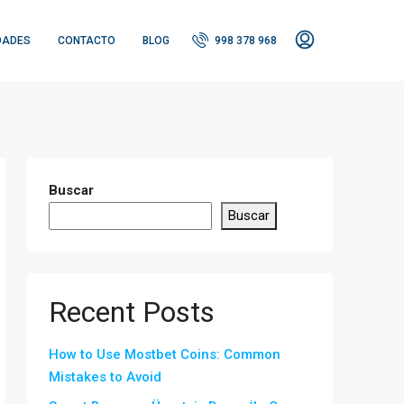
DADES
CONTACTO
BLOG
998 378 968
Buscar
Buscar
Recent Posts
How to Use Mostbet Coins: Common
Mistakes to Avoid