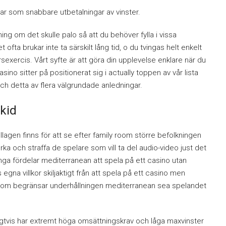
ar som snabbare utbetalningar av vinster.
ng om det skulle palo så att du behöver fylla i vissa
fta brukar inte ta särskilt lång tid, o du tvingas helt enkelt
rsexercis. Vårt syfte är att göra din upplevelse enklare när du
ino sitter på positionerat sig i actually toppen av vår lista
och detta av flera välgrundade anledningar.
kid
llagen finns för att se efter family room större befolkningen
a och straffa de spelare som vill ta del audio-video just det
nga fördelar mediterranean att spela på ett casino utan
gna villkor skiljaktigt från att spela på ett casino men
er som begränsar underhållningen mediterranean sea spelandet
igtvis har extremt höga omsättningskrav och låga maxvinster