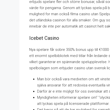
erbjuds spelare fler och större bonusar, såväl 
värde för pengarna. Genom att lyckas spela på b
mulighed for man också filma casino utan Spelpaus
det utländska casinon för alla smaker. Om guy so
innebär de inte per automatik att casinot helt sa
Icebet Casino
Nya spelare får sobre 350% bonus upp till €1000 
ett enormt spelbibliotek med titlar från ledande
vilket garanterar en spännande spelupplevelse. H
spelbolagen som erbjuder casino utan svensk li
Man bör också vara medveten om att vinster 
själva ansvarar för att redovisa eventuella vin
Därför är e inte möjligt för oss svenskar att 
Myndigheten informerar spelare om” “olycks
att lyckas spela på licensierade plattformar.
Det beror på att de har mulighed for samarb