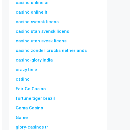
casino online ar
casinò online it
casino svensk licens
casino utan svensk licens
casino utan svesk licens
casino zonder crucks netherlands
casino-glory india
crazy time
csdino
Fair Go Casino
fortune tiger brazil
Gama Casino
Game
glory-casinos tr