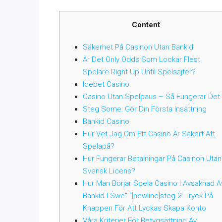
Content
Säkerhet På Casinon Utan Bankid
Är Det Only Odds Som Lockar Flest
Spelare Right Up Until Spelsajter?
Icebet Casino
Casino Utan Spelpaus – Så Fungerar Det
Steg Some: Gör Din Första Insättning
Bankid Casino
Hur Vet Jag Om Ett Casino Är Säkert Att
Spelapå?
Hur Fungerar Betalningar På Casinon Utan
Svensk Licens?
Hur Man Börjar Spela Casino I Avsaknad A
Bankid I Swe” “[newline]steg 2: Tryck På
Knappen För Att Lyckas Skapa Konto
Våra Kriterier För Betygsättning Av