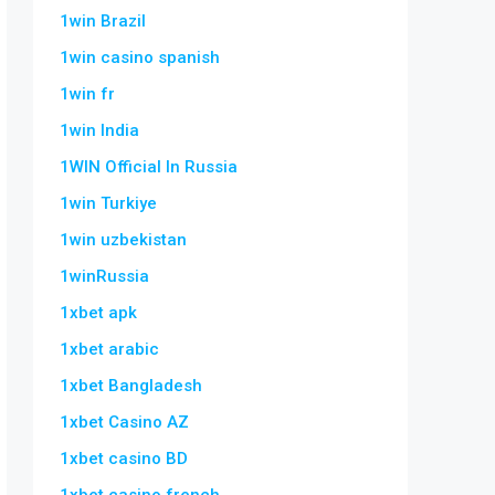
1win Brazil
1win casino spanish
1win fr
1win India
1WIN Official In Russia
1win Turkiye
1win uzbekistan
1winRussia
1xbet apk
1xbet arabic
1xbet Bangladesh
1xbet Casino AZ
1xbet casino BD