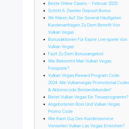
Beste Online Casino – Februar 2025
Schritt 6: Zweiter Deposit Bonus
Wir Klären Auf: Die Several Häufigsten
Kundenanfragen Zu Dem Benefit Von
Vulkan Vegas
Bonusaktionen Für Expire Live-spiele Von
Vulkan Vegas
Fazit Zu Dem Bonusangebot
Wie Bekommt Man Vulkan Vegas
Freispiele?
Vulkan Vegas Reward Program Code
2024: Alle Vulkanvegas Promotional Code
& Aktionscode Bestandskunden”
Bietet Vulkan Vegas Ein Treueprogramm?
Angebotenen Boni Und Vulkan Vegas
Promo Code
Wie Kann Guy Den Kundenservice
Vonseiten Vulkan Las Vegas Erreichen?