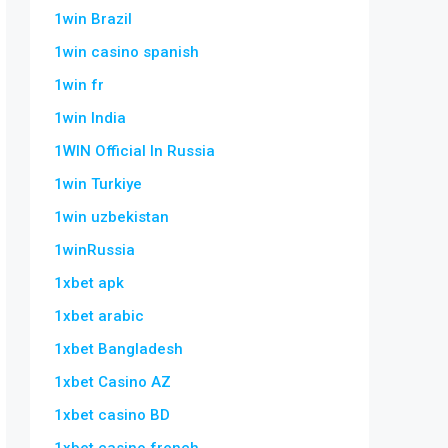
1win Brazil
1win casino spanish
1win fr
1win India
1WIN Official In Russia
1win Turkiye
1win uzbekistan
1winRussia
1xbet apk
1xbet arabic
1xbet Bangladesh
1xbet Casino AZ
1xbet casino BD