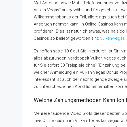
Mail-Adresse sowie Mobil-Telefonnummer verifiz
Vulkan Vegas“ ausgewählt und freigeschaltet wer
Willkommensbonus der Fall, allerdings auch bei 
Anspruch nehmen kann. In Online Casinos kann m
profitieren. Dies ist natürlich etwas, was ha sid
Casinos so beliebt geworden sind
vulkan-vegas
.
Es hoffen satte 10 € auf Sie, hierdurch ist für li
alles abzurunden, verdoppelt Vulkan Vegas auch I
für Sie sofort 50 Freispiele ohne” “Einzahlung be
welcher Anmeldung ein Vulkan Vegas Bonus Prog
Interessant ist auch der nachfolgende zweigleis
zu unterschiedlichen Konditionen erhalten könne
Welche Zahlungsmethoden Kann Ich 
Mehrere tausende Video Slots dieser besten Soft
Live Online casino im Vulkan Todas las vegas wir