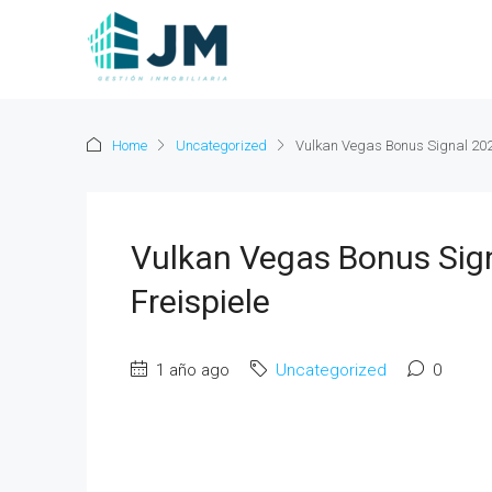
Home
Uncategorized
Vulkan Vegas Bonus Signal 2024
Vulkan Vegas Bonus Sig
Freispiele
1 año ago
Uncategorized
0