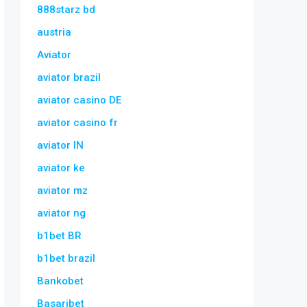
888starz bd
austria
Aviator
aviator brazil
aviator casino DE
aviator casino fr
aviator IN
aviator ke
aviator mz
aviator ng
b1bet BR
b1bet brazil
Bankobet
Basaribet