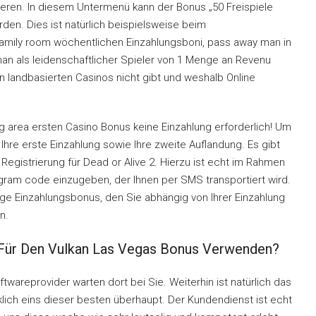
ieren. In diesem Untermenü kann der Bonus „50 Freispiele
den. Dies ist natürlich beispielsweise beim
family room wöchentlichen Einzahlungsboni, pass away man in
an als leidenschaftlicher Spieler von 1 Menge an Revenu
o in landbasierten Casinos nicht gibt und weshalb Online
ving area ersten Casino Bonus keine Einzahlung erforderlich! Um
hre erste Einzahlung sowie Ihre zweite Auflandung. Es gibt
i Registrierung für Dead or Alive 2. Hierzu ist echt im Rahmen
ram code einzugeben, der Ihnen per SMS transportiert wird.
ige Einzahlungsbonus, den Sie abhängig von Ihrer Einzahlung
n.
Für Den Vulkan Las Vegas Bonus Verwenden?
wareprovider warten dort bei Sie. Weiterhin ist natürlich das
klich eins dieser besten überhaupt. Der Kundendienst ist echt