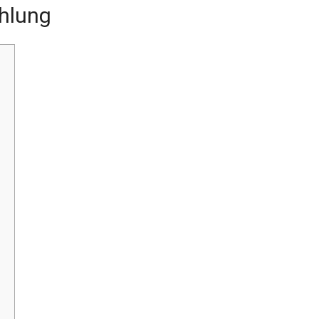
ahlung