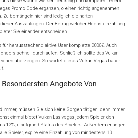
uns diese woche wie sehr leutselig und kompetent erlebt.
n Vegas Promo Code ergänzen, o einen richtig angenehmen
. Zu bemängeln hier sind lediglich die harten
dieser Auszahlungen. Der Betrag welcher Höchsteinzahlung
bieter Sie einander entscheiden.
s für herausstechend aktive User komplette 2000€. Auch
ders schnell durchlaufen. Schließlich sollte das Vulkan
reichen überzeugen. So wartet dieses Vulkan Vegas bauer
f.
ie Besondersten Angebote Von
sind immer, müssen Sie sich keine Sorgen tätigen, denn immer
nächst einmal bietet Vulkan Las vegas jedem Spieler den
us 12%, u aufgrund Status des Spielers. Außerdem erlangen
lle Spieler, expire eine Einzahlung von mindestens 10