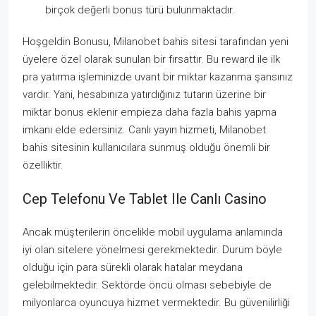
birçok değerli bonus türü bulunmaktadır.
Hoşgeldin Bonusu, Milanobet bahis sitesi tarafından yeni
üyelere özel olarak sunulan bir fırsattır. Bu reward ile ilk
pra yatırma işleminizde uvant bir miktar kazanma şansınız
vardır. Yani, hesabınıza yatırdığınız tutarın üzerine bir
miktar bonus eklenir empieza daha fazla bahis yapma
imkanı elde edersiniz. Canlı yayın hizmeti, Milanobet
bahis sitesinin kullanıcılara sunmuş olduğu önemli bir
özelliktir.
Cep Telefonu Ve Tablet Ile Canlı Casino
Ancak müşterilerin öncelikle mobil uygulama anlamında
iyi olan sitelere yönelmesi gerekmektedir. Durum böyle
olduğu için para sürekli olarak hatalar meydana
gelebilmektedir. Sektörde öncü olması sebebiyle de
milyonlarca oyuncuya hizmet vermektedir. Bu güvenilirliği