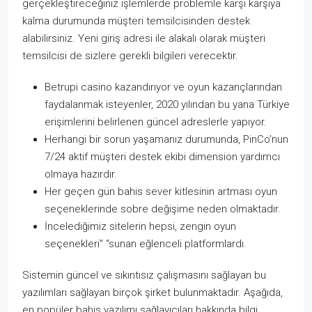
gerçekleştireceğiniz işlemlerde problemle karşı karşıya
kalma durumunda müşteri temsilcisinden destek
alabilirsiniz. Yeni giriş adresi ile alakalı olarak müşteri
temsilcisi de sizlere gerekli bilgileri verecektir.
Betrupi casino kazandırıyor ve oyun kazançlarından
faydalanmak isteyenler, 2020 yılından bu yana Türkiye
erişimlerini belirlenen güncel adreslerle yapıyor.
Herhangi bir sorun yaşamanız durumunda, PinCo’nun
7/24 aktif müşteri destek ekibi dimension yardımcı
olmaya hazırdır.
Her geçen gün bahis sever kitlesinin artması oyun
seçeneklerinde sobre değişime neden olmaktadır.
İncelediğimiz sitelerin hepsi, zengin oyun
seçenekleri” “sunan eğlenceli platformlardı.
Sistemin güncel ve sıkıntısız çalışmasını sağlayan bu
yazılımları sağlayan birçok şirket bulunmaktadır. Aşağıda,
en popüler bahis yazılımı sağlayıcıları hakkında bilgi