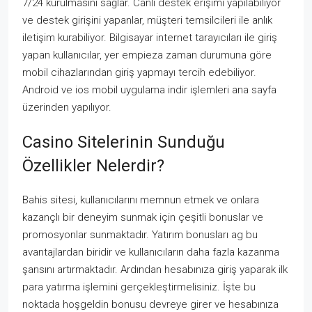
7/24 kurulmasını sağlar. Canlı destek erişimi yapılabiliyor
ve destek girişini yapanlar, müşteri temsilcileri ile anlık
iletişim kurabiliyor. Bilgisayar internet tarayıcıları ile giriş
yapan kullanıcılar, yer empieza zaman durumuna göre
mobil cihazlarından giriş yapmayı tercih edebiliyor.
Android ve ios mobil uygulama indir işlemleri ana sayfa
üzerinden yapılıyor.
Casino Sitelerinin Sunduğu
Özellikler Nelerdir?
Bahis sitesi, kullanıcılarını memnun etmek ve onlara
kazançlı bir deneyim sunmak için çeşitli bonuslar ve
promosyonlar sunmaktadır. Yatırım bonusları ag bu
avantajlardan biridir ve kullanıcıların daha fazla kazanma
şansını artırmaktadır. Ardından hesabınıza giriş yaparak ilk
para yatırma işlemini gerçekleştirmelisiniz. İşte bu
noktada hoşgeldin bonusu devreye girer ve hesabınıza