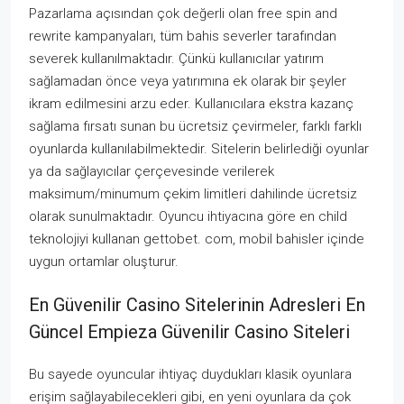
Pazarlama açısından çok değerli olan free spin and
rewrite kampanyaları, tüm bahis severler tarafından
severek kullanılmaktadır. Çünkü kullanıcılar yatırım
sağlamadan önce veya yatırımına ek olarak bir şeyler
ikram edilmesini arzu eder. Kullanıcılara ekstra kazanç
sağlama fırsatı sunan bu ücretsiz çevirmeler, farklı farklı
oyunlarda kullanılabilmektedir. Sitelerin belirlediği oyunlar
ya da sağlayıcılar çerçevesinde verilerek
maksimum/minumum çekim limitleri dahilinde ücretsiz
olarak sunulmaktadır. Oyuncu ihtiyacına göre en child
teknolojiyi kullanan gettobet. com, mobil bahisler içinde
uygun ortamlar oluşturur.
En Güvenilir Casino Sitelerinin Adresleri En
Güncel Empieza Güvenilir Casino Siteleri
Bu sayede oyuncular ihtiyaç duydukları klasik oyunlara
erişim sağlayabilecekleri gibi, en yeni oyunlara da çok