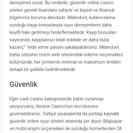
deneyimini sunar. Bu nedenle, güvenilir online casino
siteleri gerekli lisanslara sahiptir ve kişisel ve finansal
bilgilerinizi koruma altındadır. Milanobet, kullanıcılarına
sunduğu kayıp bonuslarıyla oyun deneyimlerini daha
keyifli hale getirmeyi hedeflemektedir. Kayıp bonusları
sayesinde, kayıplarınızı telafi edebilir ve daha fazla
kazanç” “elde etme şansını yakalayabilirsiniz. Milanobet
bahis sitesinin resmi web sitesindeki ödeme seçenekleri
bölümünde, her yöntemin minimal ve maksimum limitleri
detaylı bir şekilde belirtilmektedir.
Güvenlik
Eğer canlı casino kategorisinde bahis oynamayı
seviyorsanız, Nesine Casino’nun tecrübesine
güvenebilirsiniz. Türkiye piyasasında da yurtdışı kaynaklı
güvenilir online oyun siteleri arasında yer alıyor. Bilgisayar
ve mobil erişim seçenekleri ile sunduğu hizmetlerden 24