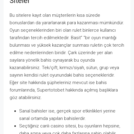
Siteler
Bu sitelere kayıt olan müşterilerin kısa sürede
bonuslardan da yararlanarak para kazanması mümkündür.
Oyun seçeneklerinden biri olan rulet binlerce kullanıcı
tarafından tercih edilmektedir. Basit” “bir oyun mantığı
bulunması ve yüksek kazançlar sunması ruletin çok tercih
edilme nedenlerinden biridir. Çark üzerinde yer alan
sayılara yönelik bahis oynayarak bu oyunda
kazanabilirsiniz. Tek/çift, kırmızı/siyah, sütun, grup veya
sayının kendisi rulet oyunundaki bahis seçenekleridir.
Eğer site hakkında şüpheleriniz mevcut ise bahis
forumlarında, Supertotobet hakkında açılmış başlıklara
göz atabilirsiniz.
Sanal bahisler ise, gerçek spor etkinlikleri yerine
sanal ortamda yapılan bahislerdir.
Seçtiğiniz canlı casino sitesi, bu oyunların hepsine,
daha azına veya çok daha fazlasına sahip olabilir.