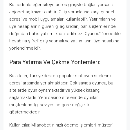
Bu nedenle eğer siteye adres girişiyle bağlanıyorsanız
Jojobet açılmıyor olabilir. Giriş sorunlarına karşı güncel
adresi ve mobil uygulamaları kullanılabilir. Yatırımların ve
üye hesaplarının güvenliği açısından, bahis işlemlerinde
doğrudan bahis yatırımı kabul edilmez. Oyuncu” “öncelikle
hesabına şifreli giriş yapmalı ve yatırımlarını üye hesabına
yönlendirmelidir.
Para Yatırma Ve Çekme Yöntemleri:
Bu siteler, Türkiye’deki en popüler slot oyun sitelerinin
adresi arasında yer almaktadır. Çok sayıda oyuncu, bu
sitelerde oyun oynamaktadır ve yüksek kazanç
sağlamaktadır. Yeni casino sitelerinde oyunlar
müşterilerin ilgi seviyesine göre değişiklik
göstermektedir.
Kullanıcılar, Milanobet’in hızlı ödeme işlemleri, müşteri