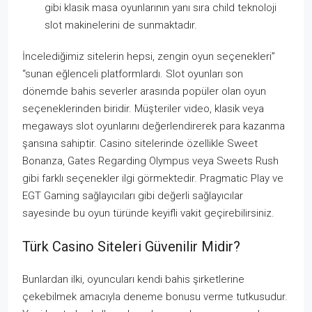
gibi klasik masa oyunlarının yanı sıra child teknoloji
slot makinelerini de sunmaktadır.
İncelediğimiz sitelerin hepsi, zengin oyun seçenekleri”
“sunan eğlenceli platformlardı. Slot oyunları son
dönemde bahis severler arasında popüler olan oyun
seçeneklerinden biridir. Müşteriler video, klasik veya
megaways slot oyunlarını değerlendirerek para kazanma
şansına sahiptir. Casino sitelerinde özellikle Sweet
Bonanza, Gates Regarding Olympus veya Sweets Rush
gibi farklı seçenekler ilgi görmektedir. Pragmatic Play ve
EGT Gaming sağlayıcıları gibi değerli sağlayıcılar
sayesinde bu oyun türünde keyifli vakit geçirebilirsiniz.
Türk Casino Siteleri Güvenilir Midir?
Bunlardan ilki, oyuncuları kendi bahis şirketlerine
çekebilmek amacıyla deneme bonusu verme tutkusudur.