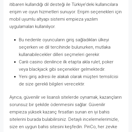
itibaren kullandığı dil desteği ile Türkiye’deki kullanıcılara
erişim ve oyun hizmetleri sunuyor. Erişim seçenekleri için
mobil uyumlu altyapı sistemi empieza yazılım
uygulamaları kullanılıyor.
Bu nedenle oyuncuların giriş sağladıkları ülkeyi
seçerken ve dil tercihinde bulunurken, mutlaka
kullanabilecekler dilleri seçmeleri gerekir.
Canlı casino denilince ilk etapta akla rulet, poker
veya blackjack gibi seçenekler gelmektedir.
Yeni giriş adresi ile alakalı olarak müşteri temsilcisi
de size gerekli bilgileri verecektir.
Ayrıca, güvenilir ve lisanslı sitelerde oynamak, kazançların
sorunsuz bir şekilde ödenmesini sağlar. Güvenilir
empieza yüksek kazanç fırsatları sunan en iyi bahis
sitelerini burada bulabilirsiniz. Detaylı incelemelerimizle,
size en uygun bahis sitesini keşfedin. PinCo, her zevke