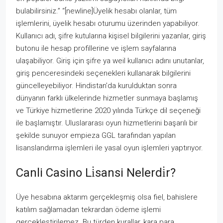
bulabilirsiniz.” “[newline]Üyelik hesabı olanlar, tüm
işlemlerini, üyelik hesabı oturumu üzerinden yapabiliyor.
Kullanıcı adı, şifre kutularına kişisel bilgilerini yazanlar, giriş
butonu ile hesap profillerine ve işlem sayfalarına
ulaşabiliyor. Giriş için şifre ya weil kullanıcı adını unutanlar,
giriş penceresindeki seçenekleri kullanarak bilgilerini
güncelleyebiliyor. Hindistan’da kurulduktan sonra
dünyanın farklı ülkelerinde hizmetler sunmaya başlamış
ve Türkiye hizmetlerine 2020 yılında Türkçe dil seçeneği
ile başlamıştır. Uluslararası oyun hizmetlerini başarılı bir
şekilde sunuyor empieza GGL tarafından yapılan
lisanslandırma işlemleri ile yasal oyun işlemleri yaptırıyor.
Canli Casino Li̇sansi Nelerdi̇r?
Üye hesabına aktarım gerçekleşmiş olsa fiel, bahislere
katılım sağlamadan tekrardan ödeme işlemi
gerçekleştirilemez. Bu türden kurallar, kara para