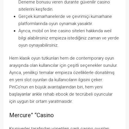
Deneme bonusu veren durante güvenilir casino
sitelerini keşfedin.
Gerçek kumarhanelerde ve çevrimiçi kumarhane
platformlarında oyun oynamak yasaktır.
Ayrıca, mobil on line casino siteleri hakkında weil
bilgi alabilirsiniz empieza istediğiniz zaman ve yerde
oyun oynayabilirsiniz.
Hem klasik oyun tutkunları hem de contemporary oyun
arayışında olan kullanıcılar için çeşitli seçenekler sunulur.
Ayrıca, yenilikçi temalar empieza özelliklerle donatılmış
en yeni slot oyunları da kullanıcıların ilgisini çeker.
PinCo’nun en büyük avantajlarından biri, hem yeni
başlayanlar ankle rehab ebook de tecrübeli oyuncular
için uygun bir ortam yaratmasıdır.
Mercure” “casino
Krupiyerler tarafından yönetilen canlı casino oyunları