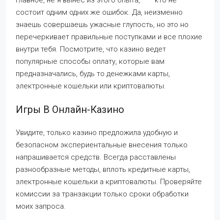
Главное, не я вынес из этого опыта, —” “кто не
состоит одним одних же ошибок. Да, неизменно
знаешь совершаешь ужасные глупость, но это но
перечеркивает правильные поступками и все плохие
внутри тебя. Посмотрите, что казино ведет
популярные способы оплату, которые вам
предназначались, будь то денежками карты,
электронные кошельки или криптовалюты.
Игры В Онлайн-Казино
Увидите, только казино предложила удобную и
безопасном экспериентальные внесения только
напрашивается средств. Всегда расставлены
разнообразные методы, вплоть кредитные карты,
электронные кошельки а криптовалюты. Проверяйте
комиссии за транзакции только сроки обработки
моих запроса.