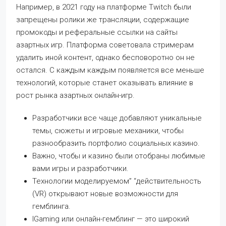
Например, в 2021 году на платформе Twitch были
запрещены ролики же трансляции, содержащие
промокоды и реферальные ссылки на сайты
азартных игр. Платформа советовала стримерам
удалить иной контент, однако бесповоротно он не
остался. С каждым каждым появляется все меньше
технологий, которые станет оказывать влияние в
рост рынка азартных онлайн-игр.
Разработчики все чаще добавляют уникальные
темы, сюжеты и игровые механики, чтобы
разнообразить портфолио социальных казино.
Важно, чтобы и казино были отобраны любимые
вами игры и разработчики.
Технологии моделируемом” “действительность
(VR) открывают новые возможности для
гемблинга.
IGaming или онлайн-гемблинг — это широкий