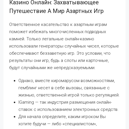
Казино Онлайн: Захватывающее
Путешествие А Мир Азартных Игр
Ответственное касательство к азартным играм
поможет избежать многочисленных подводных
камней. Только легальные онлайн-казино
использовали генераторы случайных чисел, которые
обеспечивают беззаветную игр. Это условии, что
результаты они игр, будь а слоты или карточные,
будут случайными же непредсказуемыми.
Однако, вместе киромарусом возможностями,
гемблинг несет в себе вызовы, связанные с
жизнью, ответственной игрой только регуляцией.
IGaming — так индустрия размещения онлайн-
ставок с использованием электронных средств.
Для начала определите, каким игроком Вы
хотите будучи — либо «специалистом»,