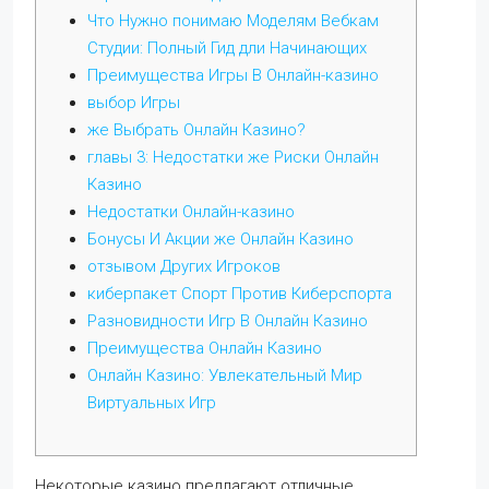
Что Нужно понимаю Моделям Вебкам
Студии: Полный Гид дли Начинающих
Преимущества Игры В Онлайн-казино
выбор Игры
же Выбрать Онлайн Казино?
главы 3: Недостатки же Риски Онлайн
Казино
Недостатки Онлайн-казино
Бонусы И Акции же Онлайн Казино
отзывом Других Игроков
киберпакет Спорт Против Киберспорта
Разновидности Игр В Онлайн Казино
Преимущества Онлайн Казино
Онлайн Казино: Увлекательный Мир
Виртуальных Игр
Некоторые казино предлагают отличные