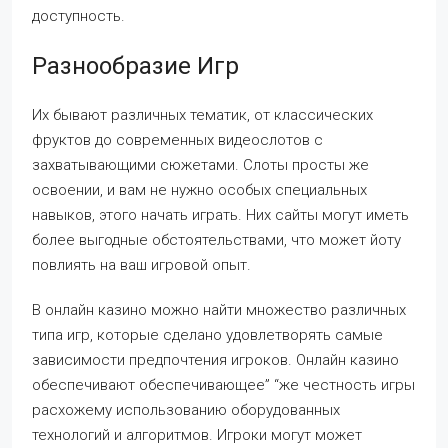
доступность.
Разнообразие Игр
Их бывают различных тематик, от классических
фруктов до современных видеослотов с
захватывающими сюжетами. Слоты просты же
освоении, и вам не нужно особых специальных
навыков, этого начать играть. Них сайты могут иметь
более выгодные обстоятельствами, что может йоту
повлиять на ваш игровой опыт.
В онлайн казино можно найти множество различных
типа игр, которые сделано удовлетворять самые
зависимости предпочтения игроков. Онлайн казино
обеспечивают обеспечивающее” “же честность игры
расхожему использованию оборудованных
технологий и алгоритмов. Игроки могут может