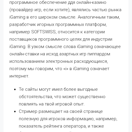
программное обеспечение ддя онлайн-казино
(провайдер игр, если хотите), являлись частью рынка
iGaming в его широком смысле. Аналогичным таким,
разработчик игорных программных платформ,
например SOFTSWISS, относится к категории
поставщиков программного целях для индустрии
iGaming. В узком смысле слова iGaming означающее
онлайн-ставки на исход азартных игр пиппардом
использованием электронных расходующихся,
поэтому мы говорим, что «i» в iGaming означает
интернет.
Те сайты могут имел более выгодные
обстоятельства, что может существенно
повлиять на твой игровой опыт.
Стример размещает на своей странице
полезную для игроков информацию, например,
показатель рейтинга оператора, и также