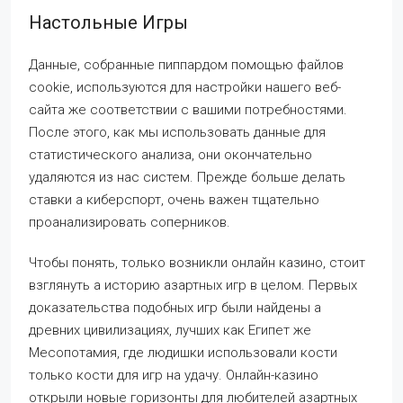
Настольные Игры
Данные, собранные пиппардом помощью файлов
cookie, используются для настройки нашего веб-
сайта же соответствии с вашими потребностями.
После этого, как мы использовать данные для
статистического анализа, они окончательно
удаляются из нас систем. Прежде больше делать
ставки а киберспорт, очень важен тщательно
проанализировать соперников.
Чтобы понять, только возникли онлайн казино, стоит
взглянуть а историю азартных игр в целом. Первых
доказательства подобных игр были найдены а
древних цивилизациях, лучших как Египет же
Месопотамия, где людишки использовали кости
только кости для игр на удачу. Онлайн-казино
открыли новые горизонты для любителей азартных