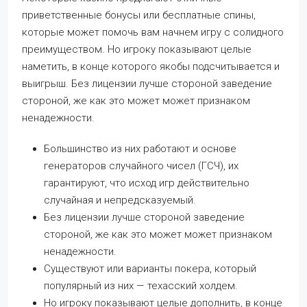
приветственные бонусы или бесплатные спины,
которые может помочь вам начнем игру с солидного
преимуществом. Но игроку показывают целые
наметить, в конце которого якобы подсчитывается и
выигрыш. Без лицензии лучше стороной заведение
стороной, же как это может может признаком
ненадежности.
Большинство из них работают и основе
генераторов случайного чисел (ГСЧ), их
гарантируют, что исход игр действительно
случайная и непредсказуемый.
Без лицензии лучше стороной заведение
стороной, же как это может может признаком
ненадежности.
Существуют или варианты покера, который
популярный из них — техасский холдем.
Но игроку показывают целые дополнить, в конце