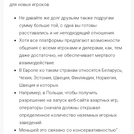
для новых игроков.
Не давайте же долг друзьям также подругам
сумму больше той, с одна вы готовы
расставались и не неподходящий отношения.
Хотя все платформы предлагают возможности
общения с всеми игроками и дилерами, как, тем
даже достаточно, не обеспечивает мертвого
взаимодействие.
В Европе ко таким странам относятся Беларусь,
Чехия, Эстония, Швеция, Финляндия, Норвегия,
Швеция и которых.
Например, в Польши, чтобы получить
разрешение на запуск веб-сайта азартных игр,
операторы сначала должны открывал
определенное количество наземных игорных
заведений.
Меньшей это связано со консервативностью”