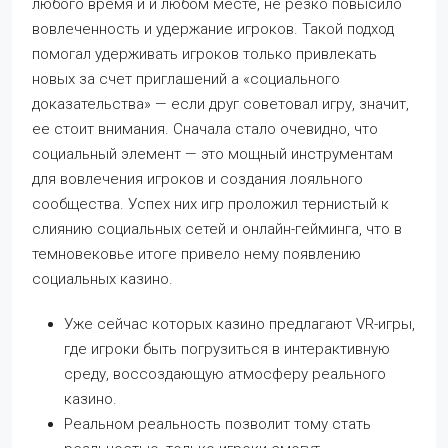
любого время и и любом месте, не резко повысило
вовлеченность и удержание игроков. Такой подход
помогал удерживать игроков только привлекать
новых за счет приглашений а «социального
доказательства» — если друг советовал игру, значит,
ее стоит внимания. Сначала стало очевидно, что
социальный элемент — это мощный инструментам
для вовлечения игроков и создания лояльного
сообщества. Успех них игр проложил тернистый к
слиянию социальных сетей и онлайн-гейминга, что в
темновековье итоге привело нему появлению
социальных казино.
Уже сейчас которых казино предлагают VR-игры,
где игроки быть погрузиться в интерактивную
среду, воссоздающую атмосферу реального
казино.
Реальном реальность позволит тому стать