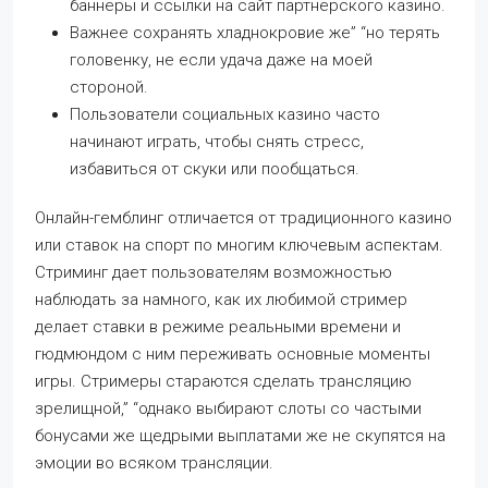
баннеры и ссылки на сайт партнерского казино.
Важнее сохранять хладнокровие же” “но терять
головенку, не если удача даже на моей
стороной.
Пользователи социальных казино часто
начинают играть, чтобы снять стресс,
избавиться от скуки или пообщаться.
Онлайн-гемблинг отличается от традиционного казино
или ставок на спорт по многим ключевым аспектам.
Стриминг дает пользователям возможностью
наблюдать за намного, как их любимой стример
делает ставки в режиме реальными времени и
гюдмюндом с ним переживать основные моменты
игры. Стримеры стараются сделать трансляцию
зрелищной,” “однако выбирают слоты со частыми
бонусами же щедрыми выплатами же не скупятся на
эмоции во всяком трансляции.