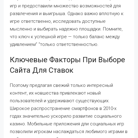
игр и предоставили множество возможностей для
развлечения и выигрыша. Однако важно вплотную к
игре ответственно, исследовать доступные
мысленно и выбирать надежно площадки. Помните,
что ключ к успешной игре — только баланс между
удивлением” “только ответственностью.
Ключевые Факторы При Выборе
Сайта Для Ставок
Поэтому предлагая свежий только интересный
контент, их новшества привлекают новый
пользователей и удерживают существующих.
Широкое распространение смартфонов в 2010-х
годах значительно ускорило развитие социального
казино. Мобильные приложения дли социальных игр
позволили игрокам наслаждаться любимого играми в