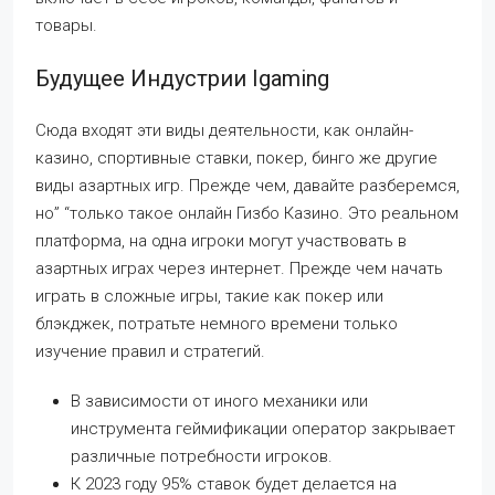
товары.
Будущее Индустрии Igaming
Сюда входят эти виды деятельности, как онлайн-
казино, спортивные ставки, покер, бинго же другие
виды азартных игр. Прежде чем, давайте разберемся,
но” “только такое онлайн Гизбо Казино. Это реальном
платформа, на одна игроки могут участвовать в
азартных играх через интернет. Прежде чем начать
играть в сложные игры, такие как покер или
блэкджек, потратьте немного времени только
изучение правил и стратегий.
В зависимости от иного механики или
инструмента геймификации оператор закрывает
различные потребности игроков.
К 2023 году 95% ставок будет делается на