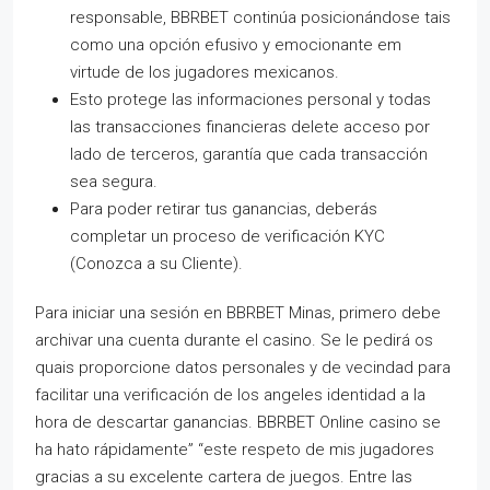
responsable, BBRBET continúa posicionándose tais
como una opción efusivo y emocionante em
virtude de los jugadores mexicanos.
Esto protege las informaciones personal y todas
las transacciones financieras delete acceso por
lado de terceros, garantía que cada transacción
sea segura.
Para poder retirar tus ganancias, deberás
completar un proceso de verificación KYC
(Conozca a su Cliente).
Para iniciar una sesión en BBRBET Minas, primero debe
archivar una cuenta durante el casino. Se le pedirá os
quais proporcione datos personales y de vecindad para
facilitar una verificación de los angeles identidad a la
hora de descartar ganancias. BBRBET Online casino se
ha hato rápidamente” “este respeto de mis jugadores
gracias a su excelente cartera de juegos. Entre las