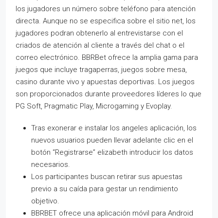
los jugadores un número sobre teléfono para atención
directa. Aunque no se especifica sobre el sitio net, los
jugadores podran obtenerlo al entrevistarse con el
criados de atención al cliente a través del chat o el
correo electrónico. BBRBet ofrece la amplia gama para
juegos que incluye tragaperras, juegos sobre mesa,
casino durante vivo y apuestas deportivas. Los juegos
son proporcionados durante proveedores líderes lo que
PG Soft, Pragmatic Play, Microgaming y Evoplay.
Tras exonerar e instalar los angeles aplicación, los
nuevos usuarios pueden llevar adelante clic en el
botón “Registrarse” elizabeth introducir los datos
necesarios.
Los participantes buscan retirar sus apuestas
previo a su caída para gestar un rendimiento
objetivo.
BBRBET ofrece una aplicación móvil para Android