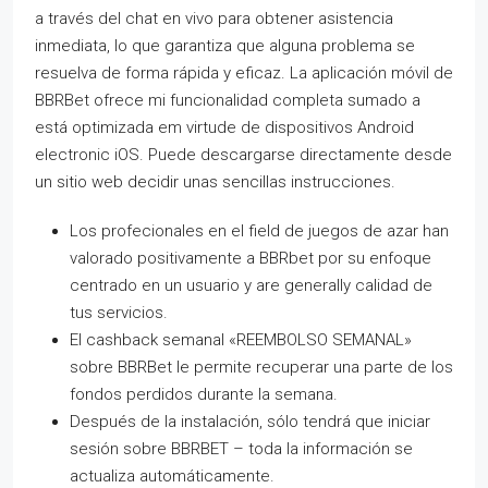
a través del chat en vivo para obtener asistencia
inmediata, lo que garantiza que alguna problema se
resuelva de forma rápida y eficaz. La aplicación móvil de
BBRBet ofrece mi funcionalidad completa sumado a
está optimizada em virtude de dispositivos Android
electronic iOS. Puede descargarse directamente desde
un sitio web decidir unas sencillas instrucciones.
Los profecionales en el field de juegos de azar han
valorado positivamente a BBRbet por su enfoque
centrado en un usuario y are generally calidad de
tus servicios.
El cashback semanal «REEMBOLSO SEMANAL»
sobre BBRBet le permite recuperar una parte de los
fondos perdidos durante la semana.
Después de la instalación, sólo tendrá que iniciar
sesión sobre BBRBET – toda la información se
actualiza automáticamente.