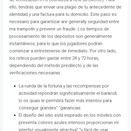
ello, tendrás que enviar una plagio de tu antecedente de
identidad y una factura para tu domicilio. Este paso es
necesario para garantizar are generally seguridad entre
ma trampolín y prevenir un fraude. Los tiempos de
procesamiento de los depósitos son generalmente
instantáneos, para lo que los jugadores podran
comenzar a entretenerse de inmediato. Por otro lado,
los retiros pueden gastar entre 24 y 72 horas,
dependiendo del método predilecto y de las
verificaciones necesarias.
La rueda de la fortuna y las recompensas por
actividad repondrán significativamente el bankroll,
lo os quais le permitirá fazer más intentos para
conseguir grandes” “ganancias.
El diseño del sitio está inspirado en los móviles con
presenta colores azules intensos proporcionan mi
interfaz visualmente atractiva” “y fácil de usar.