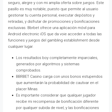
seguro, alegre y con mi amplia oferta sobre juegos. Este
pasillo es muy notable, puesto que permite al usuario
gestionar tu cuenta personal, executar depósitos y
retiradas, y disfrutar de promociones y bonificaciones
exclusivas. Bbrbet ofrece una aplicación móvil para
Android electronic iOS que da voie acceder a todas las
funciones y juegos del gambling establishment desde
cualquier lugar.
Los resultados boy completamente imparciales,
generados por algoritmos y sistemas
comprobados.
BBRBET Casino carga con unos bonos estupendos
que aumentarán la probabilidad de cautivar en el
placer Minas.
Es importante considerar que qualquer jugador
recibe mi recompensa de bonificación diferente
por qualquer subida de nivel, y las bonificaciones