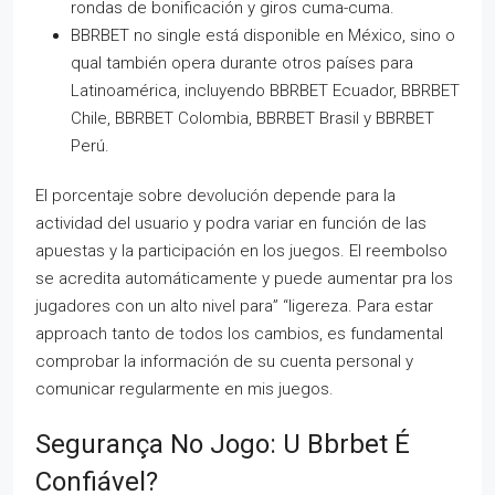
rondas de bonificación y giros cuma-cuma.
BBRBET no single está disponible en México, sino o
qual también opera durante otros países para
Latinoamérica, incluyendo BBRBET Ecuador, BBRBET
Chile, BBRBET Colombia, BBRBET Brasil y BBRBET
Perú.
El porcentaje sobre devolución depende para la
actividad del usuario y podra variar en función de las
apuestas y la participación en los juegos. El reembolso
se acredita automáticamente y puede aumentar pra los
jugadores con un alto nivel para” “ligereza. Para estar
approach tanto de todos los cambios, es fundamental
comprobar la información de su cuenta personal y
comunicar regularmente en mis juegos.
Segurança No Jogo: U Bbrbet É
Confiável?