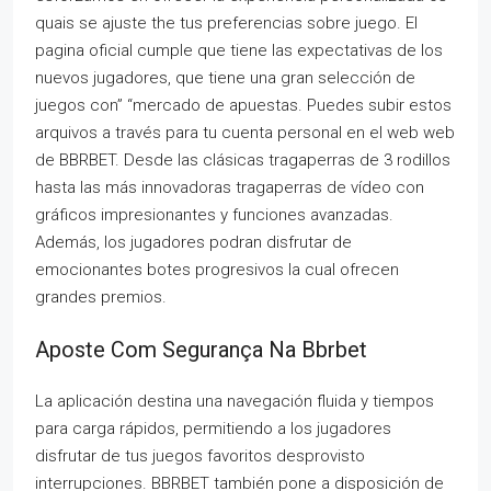
quais se ajuste the tus preferencias sobre juego. El
pagina oficial cumple que tiene las expectativas de los
nuevos jugadores, que tiene una gran selección de
juegos con” “mercado de apuestas. Puedes subir estos
arquivos a través para tu cuenta personal en el web web
de BBRBET. Desde las clásicas tragaperras de 3 rodillos
hasta las más innovadoras tragaperras de vídeo con
gráficos impresionantes y funciones avanzadas.
Además, los jugadores podran disfrutar de
emocionantes botes progresivos la cual ofrecen
grandes premios.
Aposte Com Segurança Na Bbrbet
La aplicación destina una navegación fluida y tiempos
para carga rápidos, permitiendo a los jugadores
disfrutar de tus juegos favoritos desprovisto
interrupciones. BBRBET también pone a disposición de