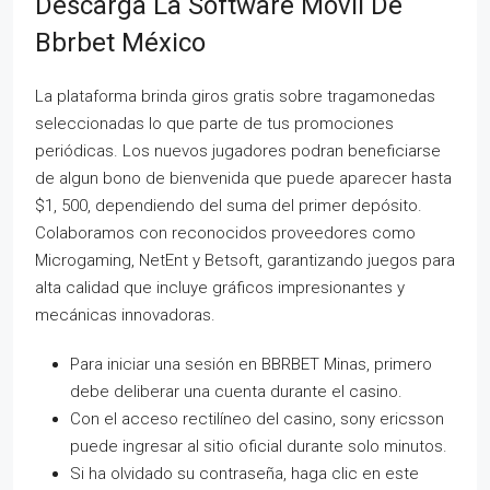
Descarga La Software Móvil De
Bbrbet México
La plataforma brinda giros gratis sobre tragamonedas
seleccionadas lo que parte de tus promociones
periódicas. Los nuevos jugadores podran beneficiarse
de algun bono de bienvenida que puede aparecer hasta
$1, 500, dependiendo del suma del primer depósito.
Colaboramos con reconocidos proveedores como
Microgaming, NetEnt y Betsoft, garantizando juegos para
alta calidad que incluye gráficos impresionantes y
mecánicas innovadoras.
Para iniciar una sesión en BBRBET Minas, primero
debe deliberar una cuenta durante el casino.
Con el acceso rectilíneo del casino, sony ericsson
puede ingresar al sitio oficial durante solo minutos.
Si ha olvidado su contraseña, haga clic en este