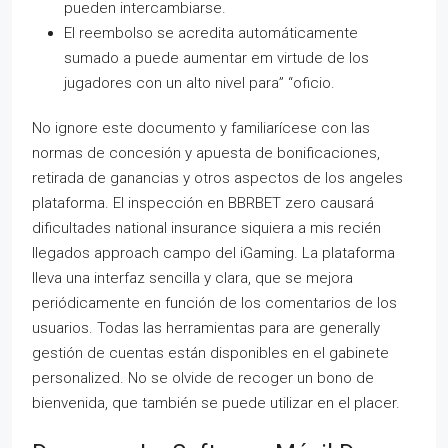
pueden intercambiarse.
El reembolso se acredita automáticamente
sumado a puede aumentar em virtude de los
jugadores con un alto nivel para” “oficio.
No ignore este documento y familiarícese con las
normas de concesión y apuesta de bonificaciones,
retirada de ganancias y otros aspectos de los angeles
plataforma. El inspección en BBRBET zero causará
dificultades national insurance siquiera a mis recién
llegados approach campo del iGaming. La plataforma
lleva una interfaz sencilla y clara, que se mejora
periódicamente en función de los comentarios de los
usuarios. Todas las herramientas para are generally
gestión de cuentas están disponibles en el gabinete
personalized. No se olvide de recoger un bono de
bienvenida, que también se puede utilizar en el placer.