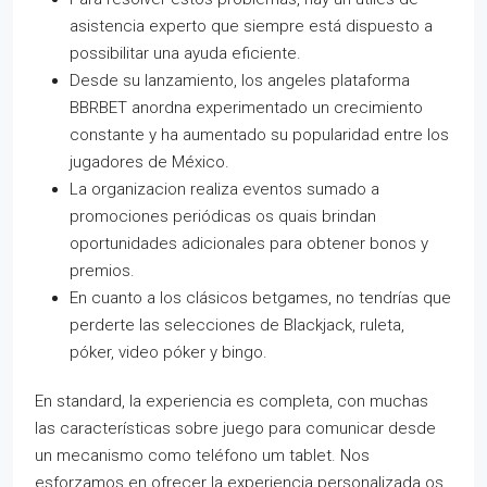
asistencia experto que siempre está dispuesto a
possibilitar una ayuda eficiente.
Desde su lanzamiento, los angeles plataforma
BBRBET anordna experimentado un crecimiento
constante y ha aumentado su popularidad entre los
jugadores de México.
La organizacion realiza eventos sumado a
promociones periódicas os quais brindan
oportunidades adicionales para obtener bonos y
premios.
En cuanto a los clásicos betgames, no tendrías que
perderte las selecciones de Blackjack, ruleta,
póker, video póker y bingo.
En standard, la experiencia es completa, con muchas
las características sobre juego para comunicar desde
un mecanismo como teléfono um tablet. Nos
esforzamos en ofrecer la experiencia personalizada os