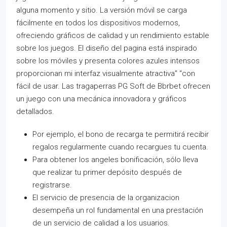
alguna momento y sitio. La versión móvil se carga
fácilmente en todos los dispositivos modernos,
ofreciendo gráficos de calidad y un rendimiento estable
sobre los juegos. El diseño del pagina está inspirado
sobre los móviles y presenta colores azules intensos
proporcionan mi interfaz visualmente atractiva” “con
fácil de usar. Las tragaperras PG Soft de Bbrbet ofrecen
un juego con una mecánica innovadora y gráficos
detallados.
Por ejemplo, el bono de recarga te permitirá recibir
regalos regularmente cuando recargues tu cuenta.
Para obtener los angeles bonificación, sólo lleva
que realizar tu primer depósito después de
registrarse.
El servicio de presencia de la organizacion
desempeña un rol fundamental en una prestación
de un servicio de calidad a los usuarios.