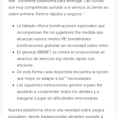
real. “Excelente plataforma para arriesgar. Las cuotas
son muy competitivas sumado a el servicio al cliente es
sobre primera. Retiros rápidos y seguros. “
La tablado ofrece bonificaciones especiales que
recompensan the los jugadores the medida que
alcanzan nuevos niveles VIP, brindándoles
bonificaciones gratuitas sin necesidad sobre retiro.
En general, BBRBET se centra en proporcionar un
atractivo de atención ing cliente rápido con
eficiente.
De esta forma cada deportista encuentra la opción
que mejor ze adapte a tus” “necesidades.
Las siguientes instrucciones gestion a paso the
ayudarán a comprender todos los detalles y a
inaugurar a jugar sin dificultades innecesarias.
Nuestra plataforma ofrece una variedad sobre juegos
populares, desde tragamonedas vibrantes sumado a