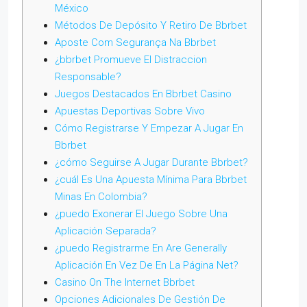
México
Métodos De Depósito Y Retiro De Bbrbet
Aposte Com Segurança Na Bbrbet
¿bbrbet Promueve El Distraccion
Responsable?
Juegos Destacados En Bbrbet Casino
Apuestas Deportivas Sobre Vivo
Cómo Registrarse Y Empezar A Jugar En
Bbrbet
¿cómo Seguirse A Jugar Durante Bbrbet?
¿cuál Es Una Apuesta Mínima Para Bbrbet
Minas En Colombia?
¿puedo Exonerar El Juego Sobre Una
Aplicación Separada?
¿puedo Registrarme En Are Generally
Aplicación En Vez De En La Página Net?
Casino On The Internet Bbrbet
Opciones Adicionales De Gestión De