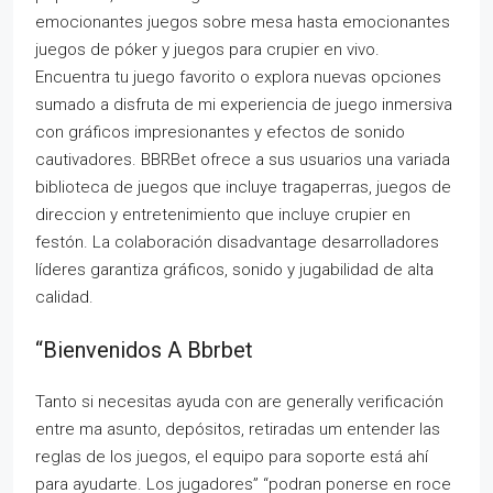
emocionantes juegos sobre mesa hasta emocionantes
juegos de póker y juegos para crupier en vivo.
Encuentra tu juego favorito o explora nuevas opciones
sumado a disfruta de mi experiencia de juego inmersiva
con gráficos impresionantes y efectos de sonido
cautivadores. BBRBet ofrece a sus usuarios una variada
biblioteca de juegos que incluye tragaperras, juegos de
direccion y entretenimiento que incluye crupier en
festón. La colaboración disadvantage desarrolladores
líderes garantiza gráficos, sonido y jugabilidad de alta
calidad.
“bienvenidos A Bbrbet
Tanto si necesitas ayuda con are generally verificación
entre ma asunto, depósitos, retiradas um entender las
reglas de los juegos, el equipo para soporte está ahí
para ayudarte. Los jugadores” “podran ponerse en roce