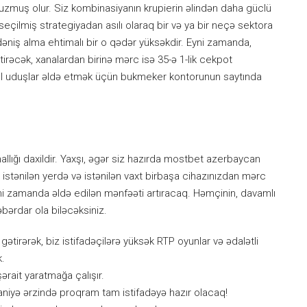
zmuş olur. Siz kombinasiyanın krupierin əlindən daha güclü
eçilmiş strategiyadan asılı olaraq bir və ya bir neçə sektora
əniş alma ehtimalı bir o qədər yüksəkdir. Eyni zamanda,
rəcək, xanalardan birinə mərc isə 35-ə 1-lik cekpot
l uduşlar əldə etmək üçün bukmeker kontorunun saytında
llığı daxildir. Yaxşı, əgər siz hazırda mostbet azerbaycan
 – istənilən yerdə və istənilən vaxt birbaşa cihazınızdan mərc
ni zamanda əldə edilən mənfəəti artıracaq. Həmçinin, davamlı
ərdar ola biləcəksiniz.
ətirərək, biz istifadəçilərə yüksək RTP oyunlar və ədalətli
k.
rait yaratmağa çalışır.
aniyə ərzində proqram tam istifadəyə hazır olacaq!