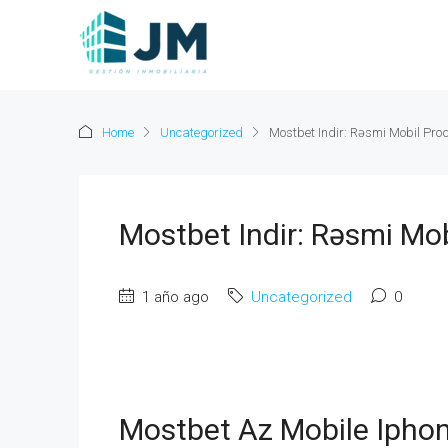
Home
Uncategorized
Mostbet Indir: Rəsmi Mobil Pr
Mostbet Indir: Rəsmi Mo
1 año ago
Uncategorized
0
Mostbet Az Mobile Iphon