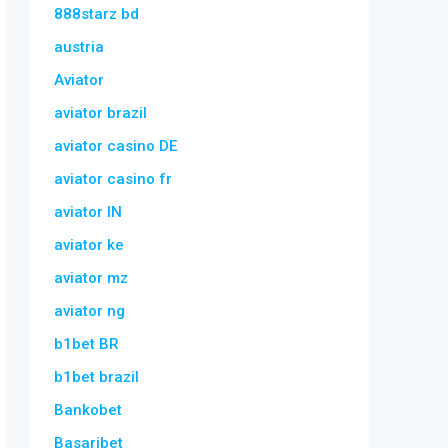
888starz bd
austria
Aviator
aviator brazil
aviator casino DE
aviator casino fr
aviator IN
aviator ke
aviator mz
aviator ng
b1bet BR
b1bet brazil
Bankobet
Basaribet