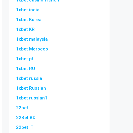
1xbet casino french
1xbet india
1xbet Korea
1xbet KR
1xbet malaysia
1xbet Morocco
1xbet pt
1xbet RU
1xbet russia
1xbet Russian
1xbet russian1
22bet
22Bet BD
22bet IT