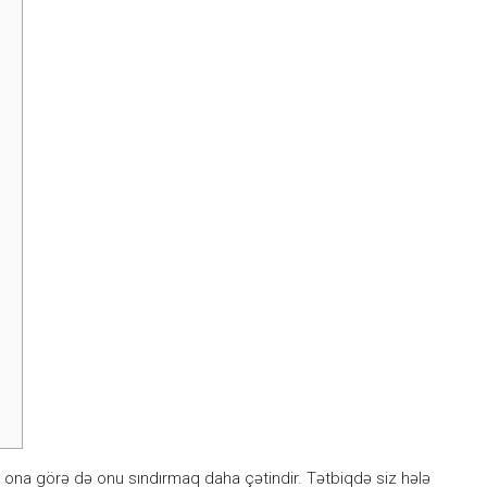
 ona görə də onu sındırmaq daha çətindir. Tətbiqdə siz hələ