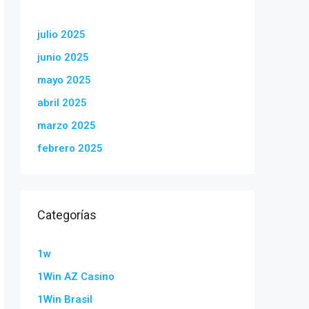
julio 2025
junio 2025
mayo 2025
abril 2025
marzo 2025
febrero 2025
Categorías
1w
1Win AZ Casino
1Win Brasil