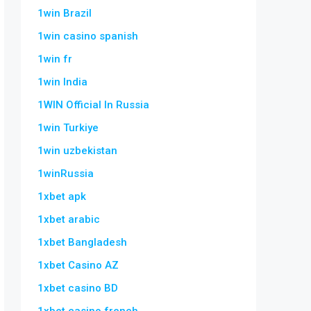
1win Brazil
1win casino spanish
1win fr
1win India
1WIN Official In Russia
1win Turkiye
1win uzbekistan
1winRussia
1xbet apk
1xbet arabic
1xbet Bangladesh
1xbet Casino AZ
1xbet casino BD