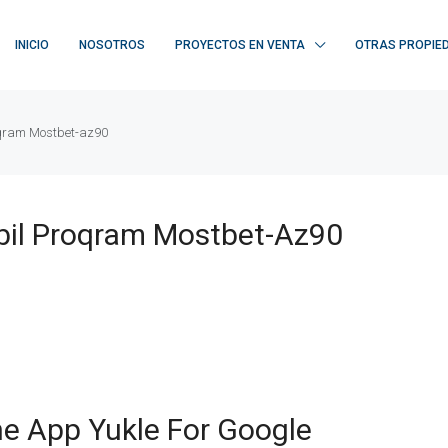
INICIO
NOSOTROS
PROYECTOS EN VENTA
OTRAS PROPIE
oqram Mostbet-az90
bil Proqram Mostbet-Az90
e App Yukle For Google