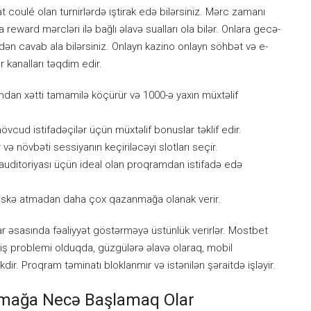
oulé olan turnirlərdə iştirak edə bilərsiniz. Mərc zamanı
reward mərcləri ilə bağlı əlavə sualları ola bilər. Onlara gecə-
ən cavab ala bilərsiniz. Onlayn kazino onlayn söhbət və e-
kanalları təqdim edir.
ndan xətti tamamilə köçürür və 1000-ə yaxın müxtəlif
vcud istifadəçilər üçün müxtəlif bonuslar təklif edir.
ə növbəti sessiyanın keçiriləcəyi slotları seçir.
ditoriyası üçün ideal olan proqramdan istifadə edə
ri riskə atmadan daha çox qazanmağa olanak verir.
ar əsasında fəaliyyət göstərməyə üstünlük verirlər. Mostbet
iriş problemi olduqda, güzgülərə əlavə olaraq, mobil
r. Proqram təminatı bloklanmır və istənilən şəraitdə işləyir.
namağa Necə Başlamaq Olar