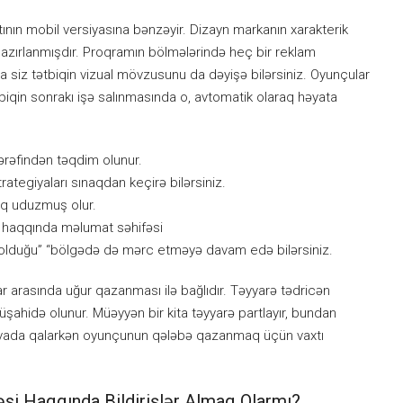
ın mobil versiyasına bənzəyir. Dizayn markanın xarakterik
hazırlanmışdır. Proqramın bölmələrində heç bir reklam
a siz tətbiqin vizual mövzusunu da dəyişə bilərsiniz. Oyunçular
Tətbiqin sonrakı işə salınmasında o, avtomatik olaraq həyata
ərəfindən təqdim olunur.
ategiyaları sınaqdan keçirə bilərsiniz.
aq uduzmuş olur.
 haqqında məlumat səhifəsi
olduğu” “bölgədə də mərc etməyə davam edə bilərsiniz.
r arasında uğur qazanması ilə bağlıdır. Təyyarə tədricən
şahidə olunur. Müəyyən bir kita təyyarə partlayır, bundan
havada qalarkən oyunçunun qələbə qazanmaq üçün vaxtı
i Haqqında Bildirişlər Almaq Olarmı?