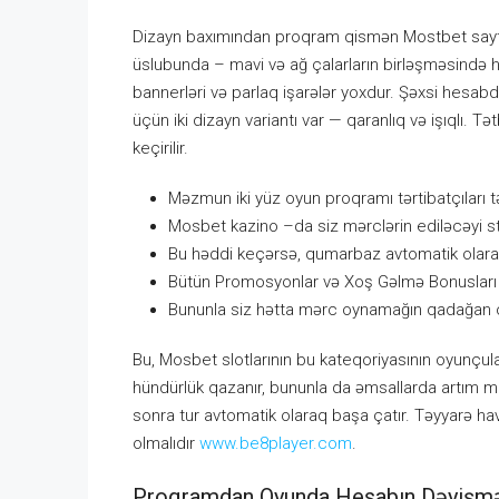
Dizayn baxımından proqram qismən Mostbet saytın
üslubunda – mavi və ağ çalarların birləşməsində 
bannerləri və parlaq işarələr yoxdur. Şəxsi hesabd
üçün iki dizayn variantı var — qaranlıq və işıqlı. 
keçirilir.
Məzmun iki yüz oyun proqramı tərtibatçıları t
Mosbet kazino –da siz mərclərin ediləcəyi str
Bu həddi keçərsə, qumarbaz avtomatik olar
Bütün Promosyonlar və Xoş Gəlmə Bonusları
Bununla siz hətta mərc oynamağın qadağan 
Bu, Mosbet slotlarının bu kateqoriyasının oyunçula
hündürlük qazanır, bununla da əmsallarda artım mü
sonra tur avtomatik olaraq başa çatır. Təyyarə 
olmalıdır
www.be8player.com
.
Proqramdan Oyunda Hesabın Dəyişməs